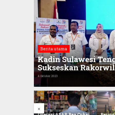
Berita utama
Kadin Sulawesi Teng
Sukseskan Rakorwil 
Gorontalo
4 Oktober 2023
«
am Kalenggo
Operasi ASAP, Bea Cukai
Pering