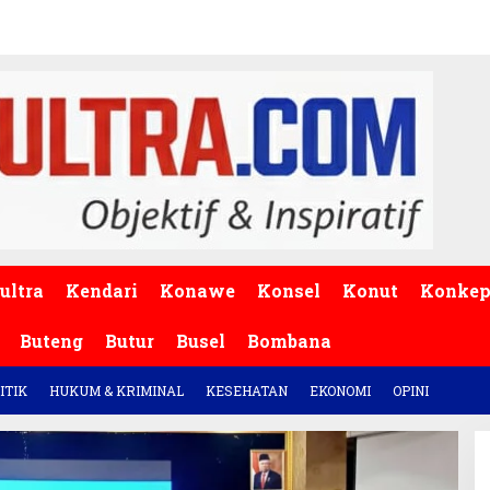
ultra
Kendari
Konawe
Konsel
Konut
Konke
Buteng
Butur
Busel
Bombana
ITIK
HUKUM & KRIMINAL
KESEHATAN
EKONOMI
OPINI