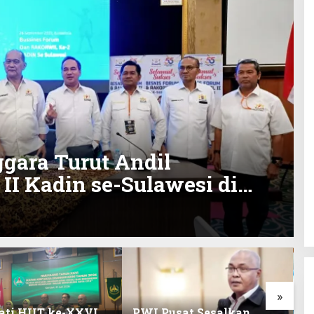
gara Turut Andil
II Kadin se-Sulawesi di
»
ati HUT ke-XXVI,
PWI Pusat Sesalkan
K