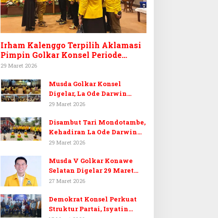
Irham Kalenggo Terpilih Aklamasi
Pimpin Golkar Konsel Periode
Ketiga
29 Maret 2026
Musda Golkar Konsel
Digelar, La Ode Darwin
Tekankan Soliditas Kader
29 Maret 2026
dan Target 14 Kursi DPRD
Disambut Tari Mondotambe,
Konawe Selatan
Kehadiran La Ode Darwin
Hangatkan Musda V Golkar
29 Maret 2026
Konsel
Musda V Golkar Konawe
Selatan Digelar 29 Maret
2026, Dukungan Menguat
27 Maret 2026
untuk Irham Kalenggo
Demokrat Konsel Perkuat
Struktur Partai, Isyatin