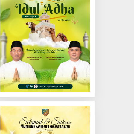
enerangan Hukum
Tunjuk Narlian Jadi Plh
rogram “Jaga Desa”
Sekda Konsel Gantikan
ersama Pemkab Konsel
Ichsan Porosi