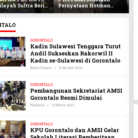
layah Sultra Beri
Pernyataan Hotman
P
nan Anak Pegawai
Paris, Minta Hormati
P
stasi
Martabat Wartawan dan
B
Kemerdekaan Pers
NTALO
GORONTALO
Kadin Sulawesi Tenggara Turut
Andil Sukseskan Rakorwil II
Kadin se-Sulawesi di Gorontalo
Berita Utama
|
4 Oktober 2023
O
L
E
H
GORONTALO
O
Pembangunan Sekretariat AMSI
Y
I
Gorontalo Resmi Dimulai
S
U
Nasional
|
12 Maret 2023
O
L
L
T
E
R
H
A
O
GORONTALO
.
Y
C
KPU Gorontalo dan AMSI Gelar
I
O
S
Sekolah Literasi Pemberitaan,
M