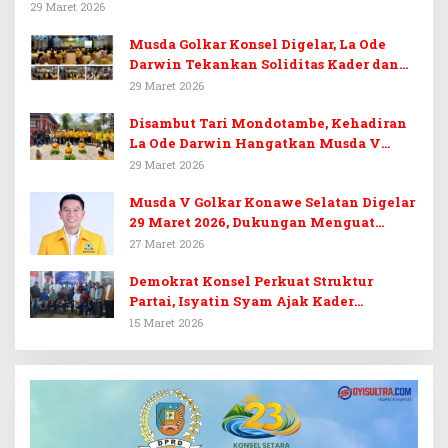
29 Maret 2026
Musda Golkar Konsel Digelar, La Ode
Darwin Tekankan Soliditas Kader dan
Target 14 Kursi DPRD Konawe Selatan
29 Maret 2026
Disambut Tari Mondotambe, Kehadiran
La Ode Darwin Hangatkan Musda V
Golkar Konsel
29 Maret 2026
Musda V Golkar Konawe Selatan Digelar
29 Maret 2026, Dukungan Menguat
untuk Irham Kalenggo
27 Maret 2026
Demokrat Konsel Perkuat Struktur
Partai, Isyatin Syam Ajak Kader
Kembalikan Kejayaan
15 Maret 2026