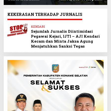
Selamatkan
Sultra Beri Santunan
Keuangan Negara
Anak Pegawai
Miliaran Rupiah
Berprestasi
KEKERASAN TERHADAP JURNALIS
Melalui Penindakan
Barang Kena Cukai
KENDARI
Ilegal
Sejumlah Jurnalis Diintimidasi
Pegawai Kejari, IJTI – AJI Kendari
Kecam dan Minta Jaksa Agung
Menjatuhkan Sanksi Tegas