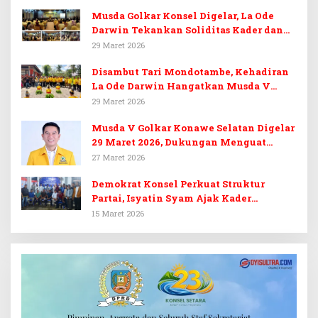
Musda Golkar Konsel Digelar, La Ode
Darwin Tekankan Soliditas Kader dan
Target 14 Kursi DPRD Konawe Selatan
29 Maret 2026
Disambut Tari Mondotambe, Kehadiran
La Ode Darwin Hangatkan Musda V
Golkar Konsel
29 Maret 2026
Musda V Golkar Konawe Selatan Digelar
29 Maret 2026, Dukungan Menguat
untuk Irham Kalenggo
27 Maret 2026
Demokrat Konsel Perkuat Struktur
Partai, Isyatin Syam Ajak Kader
Kembalikan Kejayaan
15 Maret 2026