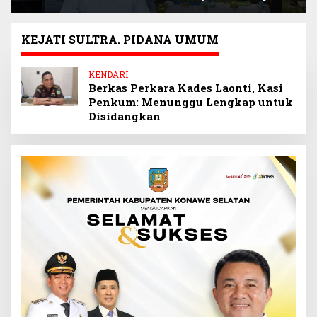
Selamatkan
Sultra Beri Santunan
Keuangan Negara
Anak Pegawai
Miliaran Rupiah
Berprestasi
KEJATI SULTRA. PIDANA UMUM
Melalui Penindakan
Barang Kena Cukai
KENDARI
Ilegal
Berkas Perkara Kades Laonti, Kasi
Penkum: Menunggu Lengkap untuk
Disidangkan