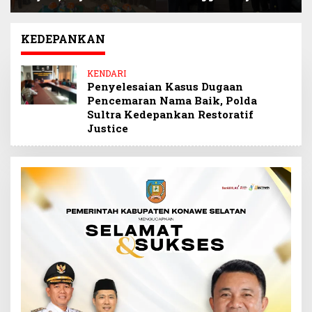
Siap Kawal Program
Narlian Jadi Plh
BSPS Pembangunan
Sekda Konsel
500 Unit Rumah
Gantikan Ichsan
KEDEPANKAN
Porosi
KENDARI
Penyelesaian Kasus Dugaan
Pencemaran Nama Baik, Polda
Sultra Kedepankan Restoratif
Justice