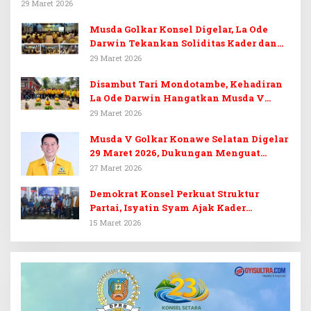
29 Maret 2026
Musda Golkar Konsel Digelar, La Ode
Darwin Tekankan Soliditas Kader dan
Target 14 Kursi DPRD Konawe Selatan
29 Maret 2026
Disambut Tari Mondotambe, Kehadiran
La Ode Darwin Hangatkan Musda V
Golkar Konsel
29 Maret 2026
Musda V Golkar Konawe Selatan Digelar
29 Maret 2026, Dukungan Menguat
untuk Irham Kalenggo
27 Maret 2026
Demokrat Konsel Perkuat Struktur
Partai, Isyatin Syam Ajak Kader
Kembalikan Kejayaan
15 Maret 2026