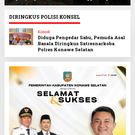
Siap Kawal Program
Narlian Jadi Plh
BSPS Pembangunan
Sekda Konsel
500 Unit Rumah
Gantikan Ichsan
DIRINGKUS POLISI KONSEL
Porosi
Konsel
Diduga Pengedar Sabu, Pemuda Asal
Basala Diringkus Satresnarkoba
Polres Konawe Selatan