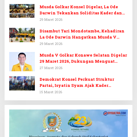
Musda Golkar Konsel Digelar, La Ode
Darwin Tekankan Soliditas Kader dan
Target 14 Kursi DPRD Konawe Selatan
29 Maret 2026
Disambut Tari Mondotambe, Kehadiran
La Ode Darwin Hangatkan Musda V
Golkar Konsel
29 Maret 2026
Musda V Golkar Konawe Selatan Digelar
29 Maret 2026, Dukungan Menguat
untuk Irham Kalenggo
27 Maret 2026
Demokrat Konsel Perkuat Struktur
Partai, Isyatin Syam Ajak Kader
Kembalikan Kejayaan
15 Maret 2026