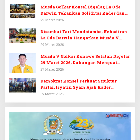
Musda Golkar Konsel Digelar, La Ode
Darwin Tekankan Soliditas Kader dan
Target 14 Kursi DPRD Konawe Selatan
29 Maret 2026
Disambut Tari Mondotambe, Kehadiran
La Ode Darwin Hangatkan Musda V
Golkar Konsel
29 Maret 2026
Musda V Golkar Konawe Selatan Digelar
29 Maret 2026, Dukungan Menguat
untuk Irham Kalenggo
27 Maret 2026
Demokrat Konsel Perkuat Struktur
Partai, Isyatin Syam Ajak Kader
Kembalikan Kejayaan
15 Maret 2026