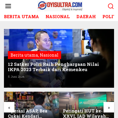
L
e
w
BERITA UTAMA
NASIONAL
DAERAH
POLIT
a
t
i
k
e
k
o
Berita utama
,
Nasional
n
t
12 Satker Polri Raih Penghargaan Nilai
e
IKPA 2023 Terbaik dari Kemenkeu
n
5 Juni 2024
«
»
Operasi ASAP, Bea
Peringati HUT ke-
Cukai Kendari
XXVI, IAD Wilayah