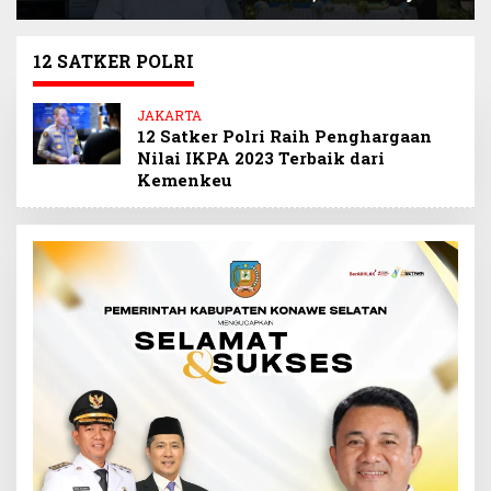
Selamatkan
Sultra Beri Santunan
Keuangan Negara
Anak Pegawai
Miliaran Rupiah
Berprestasi
12 SATKER POLRI
Melalui Penindakan
Barang Kena Cukai
JAKARTA
Ilegal
12 Satker Polri Raih Penghargaan
Nilai IKPA 2023 Terbaik dari
Kemenkeu