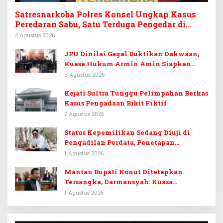
Satresnarkoba Polres Konsel Ungkap Kasus
Peredaran Sabu, Satu Terduga Pengedar di
Tinanggea Ditangkap
4 Agustus 2026
JPU Dinilai Gagal Buktikan Dakwaan,
Kuasa Hukum Armin Amin Siapkan
Pledoi dan Minta Putusan Bebas
3 Agustus 2026
Kejati Sultra Tunggu Pelimpahan Berkas
Kasus Pengadaan Bibit Fiktif
2 Agustus 2026
Status Kepemilikan Sedang Diuji di
Pengadilan Perdata, Penetapan
Tersangka Dr. Ruksamin Dinilai
1 Agustus 2026
Prematur
Mantan Bupati Konut Ditetapkan
Tersangka, Darmansyah: Kuasa
Hukumnya Diduga Kebingungan
1 Agustus 2026