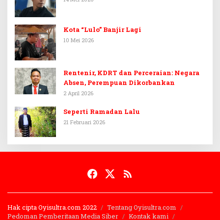
Kota “Lulo” Banjir Lagi
10 Mei 2026
Rentenir, KDRT dan Perceraian: Negara
Absen, Perempuan Dikorbankan
2 April 2026
Seperti Ramadan Lalu
21 Februari 2026
Hak cipta Oyisultra.com 2022
Tentang Oyisultra.com
Pedoman Pemberitaan Media Siber
Kontak kami