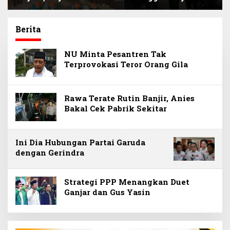
Siap Kawal Program
Narlian Jadi Plh
BSPS Pembangunan
Sekda Konsel
500 Unit Rumah
Gantikan Ichsan
Berita
Porosi
NU Minta Pesantren Tak
Terprovokasi Teror Orang Gila
Rawa Terate Rutin Banjir, Anies
Bakal Cek Pabrik Sekitar
Ini Dia Hubungan Partai Garuda
dengan Gerindra
Strategi PPP Menangkan Duet
Ganjar dan Gus Yasin