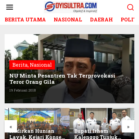
L
e
w
BERITA UTAMA
NASIONAL
DAERAH
POLIT
a
t
i
k
e
k
o
Berita
,
Nasional
n
t
NU Minta Pesantren Tak Terprovokasi
e
Teror Orang Gila
n
19 Februari 2018
«
»
Hadirkan Hunian
Bupati Irham
Layak, Kejari Konsel
Kalenggo Tunjuk