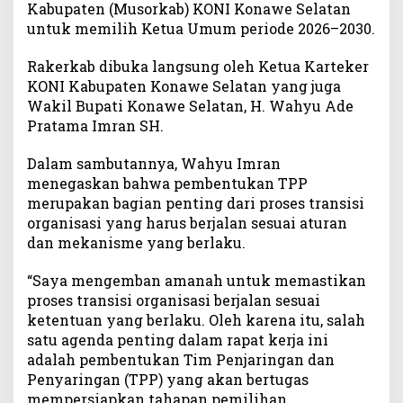
Kabupaten (Musorkab) KONI Konawe Selatan
m
untuk memilih Ketua Umum periode 2026–2030.
i
D
Rakerkab dibuka langsung oleh Ketua Karteker
i
KONI Kabupaten Konawe Selatan yang juga
b
Wakil Bupati Konawe Selatan, H. Wahyu Ade
e
Pratama Imran SH.
n
t
u
Dalam sambutannya, Wahyu Imran
k
menegaskan bahwa pembentukan TPP
,
merupakan bagian penting dari proses transisi
W
organisasi yang harus berjalan sesuai aturan
a
dan mekanisme yang berlaku.
h
y
“Saya mengemban amanah untuk memastikan
u
proses transisi organisasi berjalan sesuai
I
ketentuan yang berlaku. Oleh karena itu, salah
m
satu agenda penting dalam rapat kerja ini
r
adalah pembentukan Tim Penjaringan dan
a
n
Penyaringan (TPP) yang akan bertugas
D
mempersiapkan tahapan pemilihan