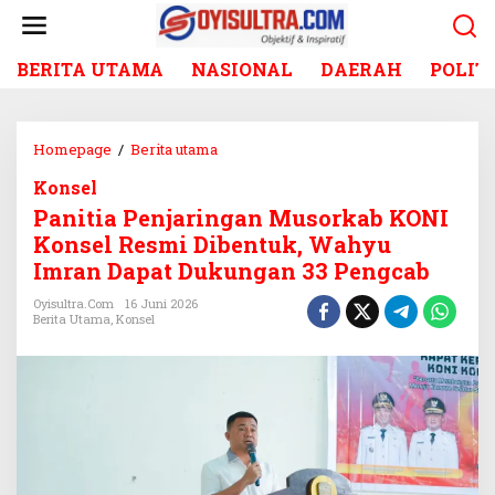
L
e
w
BERITA UTAMA
NASIONAL
DAERAH
POLIT
a
t
i
k
Homepage
/
Berita utama
P
e
a
k
Konsel
n
o
Panitia Penjaringan Musorkab KONI
i
n
t
Konsel Resmi Dibentuk, Wahyu
t
i
Imran Dapat Dukungan 33 Pengcab
e
a
n
P
Oyisultra.com
16 Juni 2026
Berita Utama
,
Konsel
e
n
j
a
r
i
n
g