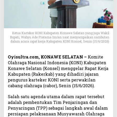
a
n
M
u
s
o
r
Ketua Karteker KONI Kabupaten Konawe Selatan yang juga Wakil
Bupati, Wahyu Ade Pratama Imran saat menyampaikan sambutan
k
dalam acara rapat kerja Kabupaten KONI Konsel, Senin (15/6/2026)
a
b
K
Oyisultra.com, KONAWE SELATAN –
Komite
O
Olahraga Nasional Indonesia (KONI) Kabupaten
N
Konawe Selatan (Konsel) menggelar Rapat Kerja
I
Kabupaten (Rakerkab) yang dihadiri jajaran
K
pengurus karteker KONI serta perwakilan
o
cabang olahraga (cabor), Senin (15/6/2026).
n
s
e
Salah satu agenda utama dalam rapat tersebut
l
adalah pembentukan Tim Penjaringan dan
R
Penyaringan (TPP) sebagai langkah awal dalam
e
persiapan pelaksanaan Musyawarah Olahraga
s