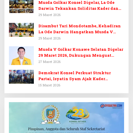
Musda Golkar Konsel Digelar, La Ode
Darwin Tekankan Soliditas Kader dan
Target 14 Kursi DPRD Konawe Selatan
29 Maret 2026
Disambut Tari Mondotambe, Kehadiran
La Ode Darwin Hangatkan Musda V
Golkar Konsel
29 Maret 2026
Musda V Golkar Konawe Selatan Digelar
29 Maret 2026, Dukungan Menguat
untuk Irham Kalenggo
27 Maret 2026
Demokrat Konsel Perkuat Struktur
Partai, Isyatin Syam Ajak Kader
Kembalikan Kejayaan
15 Maret 2026