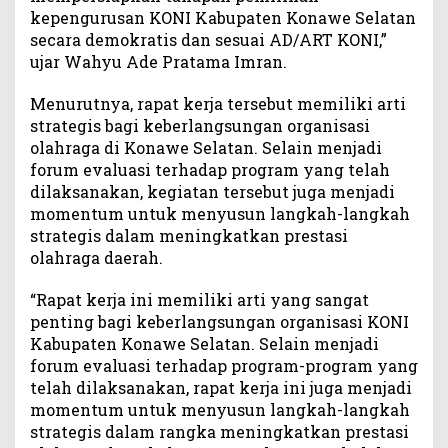
a
kepengurusan KONI Kabupaten Konawe Selatan
p
secara demokratis dan sesuai AD/ART KONI,”
a
ujar Wahyu Ade Pratama Imran.
t
D
Menurutnya, rapat kerja tersebut memiliki arti
u
strategis bagi keberlangsungan organisasi
k
olahraga di Konawe Selatan. Selain menjadi
u
forum evaluasi terhadap program yang telah
n
dilaksanakan, kegiatan tersebut juga menjadi
g
a
momentum untuk menyusun langkah-langkah
n
strategis dalam meningkatkan prestasi
3
olahraga daerah.
3
P
“Rapat kerja ini memiliki arti yang sangat
e
penting bagi keberlangsungan organisasi KONI
n
Kabupaten Konawe Selatan. Selain menjadi
g
forum evaluasi terhadap program-program yang
c
telah dilaksanakan, rapat kerja ini juga menjadi
a
momentum untuk menyusun langkah-langkah
b
strategis dalam rangka meningkatkan prestasi