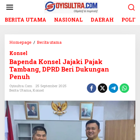
L
e
w
BERITA UTAMA
NASIONAL
DAERAH
POLIT
a
t
i
k
Homepage
/
Berita utama
B
e
a
k
Konsel
p
o
Bapenda Konsel Jajaki Pajak
e
n
n
Tambang, DPRD Beri Dukungan
t
d
Penuh
e
a
n
K
Oyisultra.com
25 September 2025
Berita Utama
,
Konsel
o
n
s
e
l
J
a
j