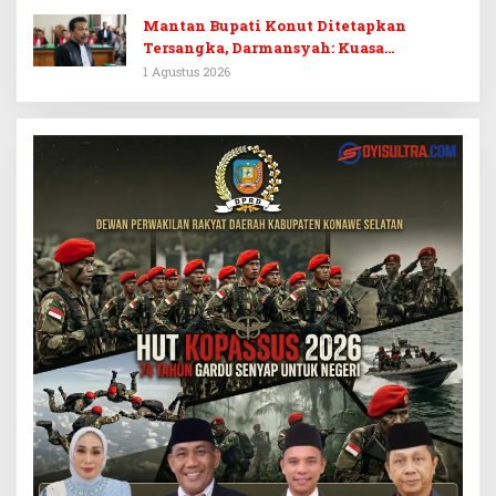
Prematur
Mantan Bupati Konut Ditetapkan
Tersangka, Darmansyah: Kuasa
Hukumnya Diduga Kebingungan
1 Agustus 2026