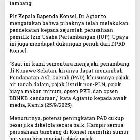
tambang.
i
D
Plt Kepala Bapenda Konsel, Dr Agianto
u
mengatakan bahwa pihaknya telah melakukan
k
pendekatan kepada sejumlah perusahaan
u
pemilik Izin Usaha Pertambangan (IUP). Upaya
n
ini juga mendapat dukungan penuh dari DPRD
g
a
Konsel.
n
P
“Saat ini kami sementara menjajaki penambang
e
di Konawe Selatan, kiranya dapat menambah
n
Pendapatan Asli Daerah (PAD), khususnya pajak
u
air tanah dalam, pajak listrik non-PLN, pajak
h
biaya makan minum, opsen PKB, dan opsen
BBNKB kendaraan,” kata Agianto kepada awak
media, Kamis (25/9/2025).
Menurutnya, potensi peningkatan PAD cukup
besar jika dikelola secara baik. Hampir semua
perusahaan tambang di Konsel memiliki sumur
bor yang bisa menjadi objek pajak.