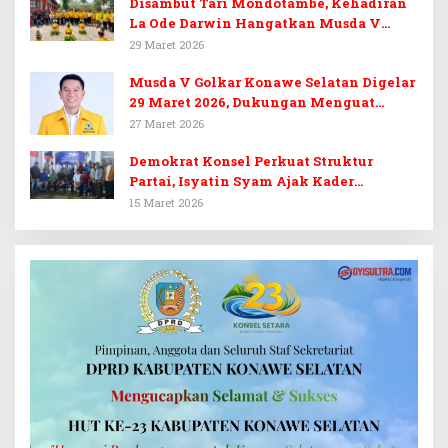
Disambut Tari Mondotambe, Kehadiran
La Ode Darwin Hangatkan Musda V
Golkar Konsel
29 Maret 2026
Musda V Golkar Konawe Selatan Digelar
29 Maret 2026, Dukungan Menguat
untuk Irham Kalenggo
27 Maret 2026
Demokrat Konsel Perkuat Struktur
Partai, Isyatin Syam Ajak Kader
Kembalikan Kejayaan
15 Maret 2026