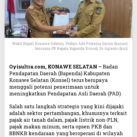
a
k
i
P
a
j
a
Wakil Bupati Konawe Selatan, Wahyu Ade Pratama Imran (kanan)
k
bersama Plt Kepala Bapenda Konsel, Dr Agianto (kiri)
T
a
m
Oyisultra.com, KONAWE SELATAN –
Badan
b
Pendapatan Daerah (Bapenda) Kabupaten
a
Konawe Selatan (Konsel) terus berupaya
n
menggali potensi penerimaan untuk
g
meningkatkan Pendapatan Asli Daerah (PAD).
,
D
Salah satu langkah strategis yang kini dijajaki
P
R
adalah sektor pertambangan, khususnya terkait
D
pajak air tanah dalam, pajak listrik non-PLN,
B
pajak makan minum, serta opsen PKB dan
e
BBNKB kendaraan yang beroperasi di wilayah
r