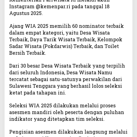
o
Instagram @kemenpar.ri pada tanggal 18
m
Agustus 2025.
i
n
Ajang WIA 2025 memilih 60 nominator terbaik
a
dalam empat kategori, yaitu Desa Wisata
t
Terbaik, Daya Tarik Wisata Terbaik, Kelompok
o
Sadar Wisata (Pokdarwis) Terbaik, dan Toilet
r
Bersih Terbaik.
6
0
Dari 30 besar Desa Wisata Terbaik yang terpilih
B
dari seluruh Indonesia, Desa Wisata Namu
e
tercatat sebagai satu-satunya perwakilan dari
s
a
Sulawesi Tenggara yang berhasil lolos seleksi
r
ketat pada tahapan ini.
W
o
Seleksi WIA 2025 dilakukan melalui proses
n
asesmen mandiri oleh peserta dengan puluhan
d
indikator yang ditetapkan tim seleksi.
e
r
Pengisian asesmen dilakukan langsung melalui
f