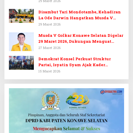
Target 14 Kursi DPRD Konawe Selatan
29 Maret 2026
Disambut Tari Mondotambe, Kehadiran
La Ode Darwin Hangatkan Musda V
Golkar Konsel
29 Maret 2026
Musda V Golkar Konawe Selatan Digelar
29 Maret 2026, Dukungan Menguat
untuk Irham Kalenggo
27 Maret 2026
Demokrat Konsel Perkuat Struktur
Partai, Isyatin Syam Ajak Kader
Kembalikan Kejayaan
15 Maret 2026