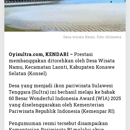
a
W
i
s
a
t
a
Desa wisata Namu. Foto: Istimewa
N
a
Oyisultra.com, KENDARI –
Prestasi
m
u
membanggakan ditorehkan oleh Desa Wisata
K
Namu, Kecamatan Laonti, Kabupaten Konawe
o
Selatan (Konsel).
n
s
Desa yang menjadi ikon pariwisata Sulawesi
e
Tenggara (Sultra) ini berhasil melaju ke babak
l
60 Besar Wonderful Indonesia Award (WIA) 2025
M
yang diselenggarakan oleh Kementerian
a
Pariwisata Republik Indonesia (Kemenpar RI).
s
u
Pengumuman resmi tersebut disampaikan
k
Kementerian Pariwisata RI melalui akun
N