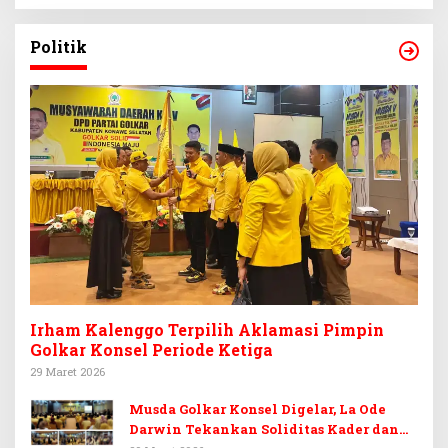
Politik
Irham Kalenggo Terpilih Aklamasi Pimpin
Golkar Konsel Periode Ketiga
29 Maret 2026
Musda Golkar Konsel Digelar, La Ode
Darwin Tekankan Soliditas Kader dan