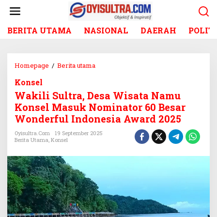
L
e
w
BERITA UTAMA
NASIONAL
DAERAH
POLIT
a
t
i
k
Homepage
/
Berita utama
W
e
a
k
Konsel
k
o
Wakili Sultra, Desa Wisata Namu
i
n
l
Konsel Masuk Nominator 60 Besar
t
i
Wonderful Indonesia Award 2025
e
S
n
u
Oyisultra.com
19 September 2025
Berita Utama
,
Konsel
l
t
r
a
,
D
e
s