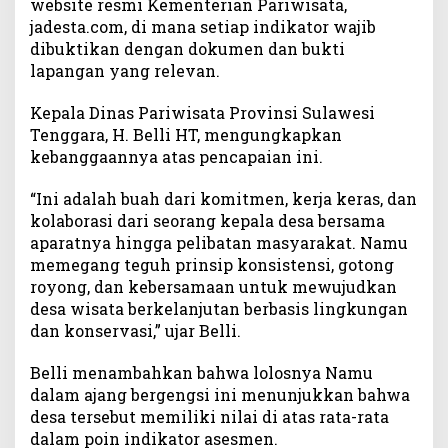
website resmi Kementerian Pariwisata,
u
jadesta.com, di mana setiap indikator wajib
l
dibuktikan dengan dokumen dan bukti
I
lapangan yang relevan.
n
d
o
Kepala Dinas Pariwisata Provinsi Sulawesi
n
Tenggara, H. Belli HT, mengungkapkan
e
kebanggaannya atas pencapaian ini.
s
i
“Ini adalah buah dari komitmen, kerja keras, dan
a
kolaborasi dari seorang kepala desa bersama
A
aparatnya hingga pelibatan masyarakat. Namu
w
memegang teguh prinsip konsistensi, gotong
a
royong, dan kebersamaan untuk mewujudkan
r
desa wisata berkelanjutan berbasis lingkungan
d
dan konservasi,” ujar Belli.
2
0
2
Belli menambahkan bahwa lolosnya Namu
5
dalam ajang bergengsi ini menunjukkan bahwa
desa tersebut memiliki nilai di atas rata-rata
dalam poin indikator asesmen.