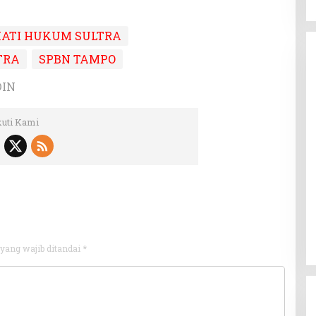
HATI HUKUM SULTRA
TRA
SPBN TAMPO
DIN
kuti Kami
yang wajib ditandai
*