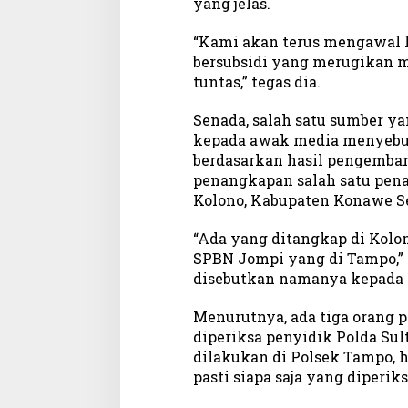
yang jelas.
i
d
“Kami akan terus mengawal
i
bersubsidi yang merugikan 
S
P
tuntas,” tegas dia.
B
N
Senada, salah satu sumber y
T
kepada awak media menyebut
a
berdasarkan hasil pengemban
m
penangkapan salah satu pen
p
Kolono, Kabupaten Konawe Se
o
“Ada yang ditangkap di Kolono
SPBN Jompi yang di Tampo,”
disebutkan namanya kepada
Menurutnya, ada tiga orang 
diperiksa penyidik Polda Sul
dilakukan di Polsek Tampo, h
pasti siapa saja yang diperiks