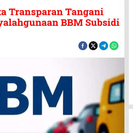
ta Transparan Tangani
yalahgunaan BBM Subsidi