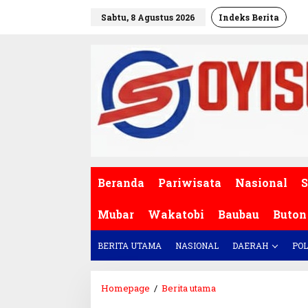
L
Sabtu, 8 Agustus 2026
Indeks Berita
e
w
a
t
i
k
e
k
o
n
t
e
Beranda
Pariwisata
Nasional
S
n
Mubar
Wakatobi
Baubau
Buton
BERITA UTAMA
NASIONAL
DAERAH
POL
Homepage
/
Berita utama
P
o