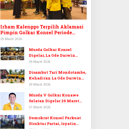
Irham Kalenggo Terpilih Aklamasi
Pimpin Golkar Konsel Periode
Ketiga
29 Maret 2026
Musda Golkar Konsel
Digelar, La Ode Darwin
Tekankan Soliditas Kader
29 Maret 2026
dan Target 14 Kursi DPRD
Disambut Tari Mondotambe,
Konawe Selatan
Kehadiran La Ode Darwin
Hangatkan Musda V Golkar
29 Maret 2026
Konsel
Musda V Golkar Konawe
Selatan Digelar 29 Maret
2026, Dukungan Menguat
27 Maret 2026
untuk Irham Kalenggo
Demokrat Konsel Perkuat
Struktur Partai, Isyatin