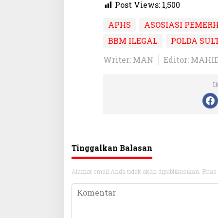
Post Views:
1,500
APHS
ASOSIASI PEMER
BBM ILEGAL
POLDA SUL
Writer: MAN
Editor: MAHI
I
Tinggalkan Balasan
Alamat email Anda tidak akan dipublikasikan.
Ruas 