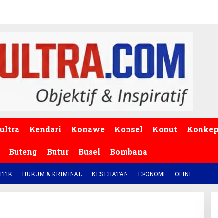
ultra
Kendari
Konawe
Konsel
Konut
Konke
Buteng
Butur
Busel
Bombana
ITIK
HUKUM & KRIMINAL
KESEHATAN
EKONOMI
OPINI