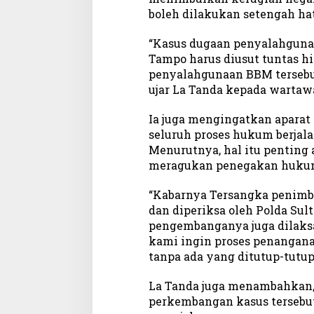
e
boleh dilakukan setengah hat
n
y
“Kasus dugaan penyalahguna
a
Tampo harus diusut tuntas hi
l
penyalahgunaan BBM tersebu
a
ujar La Tanda kepada wartawa
h
g
Ia juga mengingatkan aparat
u
seluruh proses hukum berjala
n
Menurutnya, hal itu penting 
a
meragukan penegakan hukum 
a
n
B
“Kabarnya Tersangka penimb
B
dan diperiksa oleh Polda Sult
M
pengembanganya juga dilaks
S
kami ingin proses penangana
u
tanpa ada yang ditutup-tutupi
b
s
La Tanda juga menambahkan,
i
perkembangan kasus tersebu
d