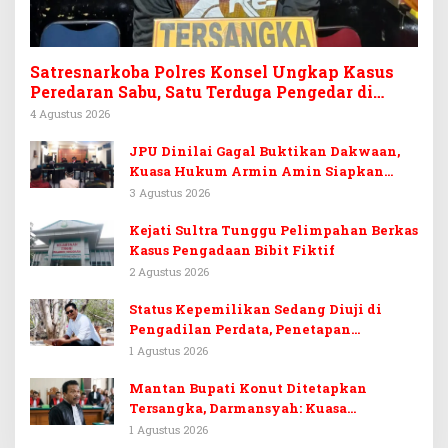
Satresnarkoba Polres Konsel Ungkap Kasus
Peredaran Sabu, Satu Terduga Pengedar di
Tinanggea Ditangkap
4 Agustus 2026
JPU Dinilai Gagal Buktikan Dakwaan,
Kuasa Hukum Armin Amin Siapkan
Pledoi dan Minta Putusan Bebas
3 Agustus 2026
Kejati Sultra Tunggu Pelimpahan Berkas
Kasus Pengadaan Bibit Fiktif
2 Agustus 2026
Status Kepemilikan Sedang Diuji di
Pengadilan Perdata, Penetapan
Tersangka Dr. Ruksamin Dinilai
1 Agustus 2026
Prematur
Mantan Bupati Konut Ditetapkan
Tersangka, Darmansyah: Kuasa
Hukumnya Diduga Kebingungan
1 Agustus 2026