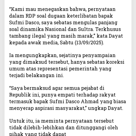
i
“Kami mau menegaskan bahwa, pernyataan
P
dalam RDP soal dugaan keterlibatan bapak
T
Sufmi Dasco, saya sebatas mengulas panjang
T
soal dinamika Nasional dan Sultra. Terkhusus
M
tambang ilegal yang masih marak,” kata Dayat
S
kepada awak media, Sabtu (13/09/2025).
,
B
e
Ia mengungkapkan, sejatinya penyampaian
r
yang dimaksud tersebut, hanya sebatas koreksi
i
umum atas representasi pemerintah yang
k
terjadi belakangan ini.
u
t
“Saya bermaksud agar semua pejabat di
K
Republik ini, punya empati terhadap rakyat
l
termasuk bapak Sufmi Dasco Ahmad yang biasa
a
menyerap aspirasi masyarakat,” ungkap Dayat.
r
i
Untuk itu, ia meminta pernyataan tersebut
f
tidak dilebih-lebihkan dan ditunggangi oleh
i
k
pihak yang tidak dapat