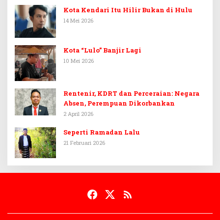
Kota Kendari Itu Hilir Bukan di Hulu
14 Mei 2026
Kota “Lulo” Banjir Lagi
10 Mei 2026
Rentenir, KDRT dan Perceraian: Negara
Absen, Perempuan Dikorbankan
2 April 2026
Seperti Ramadan Lalu
21 Februari 2026