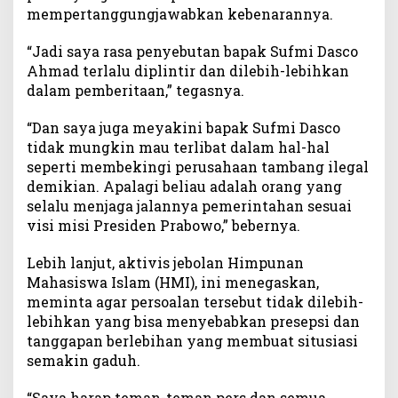
a
mempertanggungjawabkan kebenarannya.
s
i
“Jadi saya rasa penyebutan bapak Sufmi Dasco
A
Ahmad terlalu diplintir dan dilebih-lebihkan
S
dalam pemberitaan,” tegasnya.
R
S
“Dan saya juga meyakini bapak Sufmi Dasco
u
tidak mungkin mau terlibat dalam hal-hal
l
seperti membekingi perusahaan tambang ilegal
t
demikian. Apalagi beliau adalah orang yang
r
selalu menjaga jalannya pemerintahan sesuai
a
visi misi Presiden Prabowo,” bebernya.
Lebih lanjut, aktivis jebolan Himpunan
Mahasiswa Islam (HMI), ini menegaskan,
meminta agar persoalan tersebut tidak dilebih-
lebihkan yang bisa menyebabkan presepsi dan
tanggapan berlebihan yang membuat situsiasi
semakin gaduh.
“Saya harap teman-teman pers dan semua