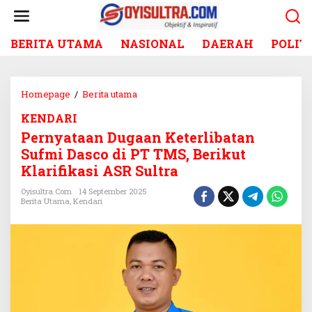
L
e
w
BERITA UTAMA
NASIONAL
DAERAH
POLIT
a
t
i
k
Homepage
/
Berita utama
P
e
e
k
KENDARI
r
o
Pernyataan Dugaan Keterlibatan
n
n
y
Sufmi Dasco di PT TMS, Berikut
t
a
Klarifikasi ASR Sultra
e
t
n
a
Oyisultra.com
14 September 2025
Berita Utama
,
Kendari
a
n
D
u
g
a
a
n