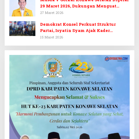
29 Maret 2026, Dukungan Menguat
untuk Irham Kalenggo
27 Maret 2026
Demokrat Konsel Perkuat Struktur
Partai, Isyatin Syam Ajak Kader
Kembalikan Kejayaan
15 Maret 2026