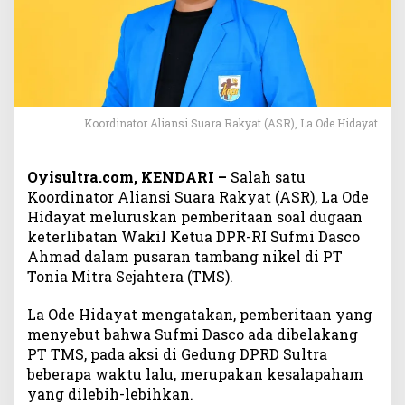
K
e
t
e
r
l
i
Koordinator Aliansi Suara Rakyat (ASR), La Ode Hidayat
b
a
t
Oyisultra.com, KENDARI –
Salah satu
a
Koordinator Aliansi Suara Rakyat (ASR), La Ode
n
Hidayat meluruskan pemberitaan soal dugaan
S
keterlibatan Wakil Ketua DPR-RI Sufmi Dasco
u
Ahmad dalam pusaran tambang nikel di PT
f
Tonia Mitra Sejahtera (TMS).
m
i
La Ode Hidayat mengatakan, pemberitaan yang
D
a
menyebut bahwa Sufmi Dasco ada dibelakang
s
PT TMS, pada aksi di Gedung DPRD Sultra
c
beberapa waktu lalu, merupakan kesalapaham
o
yang dilebih-lebihkan.
d