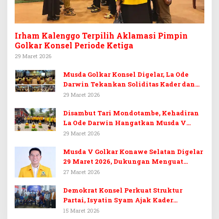
Irham Kalenggo Terpilih Aklamasi Pimpin
Golkar Konsel Periode Ketiga
29 Maret 2026
Musda Golkar Konsel Digelar, La Ode
Darwin Tekankan Soliditas Kader dan
Target 14 Kursi DPRD Konawe Selatan
29 Maret 2026
Disambut Tari Mondotambe, Kehadiran
La Ode Darwin Hangatkan Musda V
Golkar Konsel
29 Maret 2026
Musda V Golkar Konawe Selatan Digelar
29 Maret 2026, Dukungan Menguat
untuk Irham Kalenggo
27 Maret 2026
Demokrat Konsel Perkuat Struktur
Partai, Isyatin Syam Ajak Kader
Kembalikan Kejayaan
15 Maret 2026