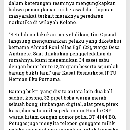
dalam keterangan resminya mengungkapkan
n
bahwa penangkapan ini berawal dari laporan
g
masyarakat terkait maraknya peredaran
e
narkotika di wilayah Kolono.
d
a
“Setelah melakukan penyelidikan, tim Opsnal
r
S
langsung mengamankan pelaku yang diketahui
a
bernama Ahmad Roni alias Egil (22), warga Desa
b
Andinete. Saat dilakukan penggeledahan di
u
rumahnya, kami menemukan 34 saset sabu
d
dengan berat bruto 12,47 gram beserta sejumlah
i
barang bukti lain,” ujar Kasat Resnarkoba IPTU
K
Herman Eka Purnama.
o
l
Barang bukti yang disita antara lain dua ball
o
sachet kosong, 32 pipet boba warna merah,
n
sebuah bong, timbangan digital, alat pres, pirex
o
,
kaca, dan satu unit sepeda motor Honda CRF
S
warna hitam dengan nomor polisi DT 4144 BQ.
i
Petugas juga menyita telepon genggam milik
t
pelaku yang diduga digunakan untuk transaksi.