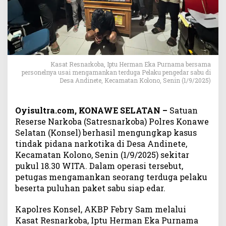
r
e
s
K
o
n
s
Kasat Resnarkoba, Iptu Herman Eka Purnama bersama
personelnya usai mengamankan terduga Pelaku pengedar sabu di
e
Desa Andinete, Kecamatan Kolono, Senin (1/9/2025)
l
B
e
Oyisultra.com, KONAWE SELATAN –
Satuan
k
Reserse Narkoba (Satresnarkoba) Polres Konawe
u
Selatan (Konsel) berhasil mengungkap kasus
k
tindak pidana narkotika di Desa Andinete,
T
Kecamatan Kolono, Senin (1/9/2025) sekitar
e
r
pukul 18.30 WITA. Dalam operasi tersebut,
d
petugas mengamankan seorang terduga pelaku
u
beserta puluhan paket sabu siap edar.
g
a
Kapolres Konsel, AKBP Febry Sam melalui
P
Kasat Resnarkoba, Iptu Herman Eka Purnama
e