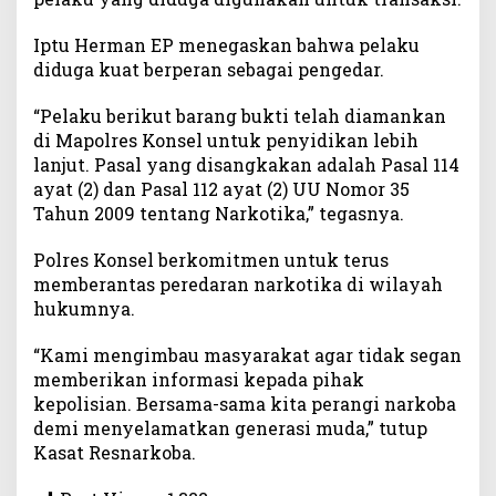
a
1
Iptu Herman EP menegaskan bahwa pelaku
2
diduga kuat berperan sebagai pengedar.
G
r
“Pelaku berikut barang bukti telah diamankan
a
di Mapolres Konsel untuk penyidikan lebih
m
lanjut. Pasal yang disangkakan adalah Pasal 114
S
ayat (2) dan Pasal 112 ayat (2) UU Nomor 35
a
b
Tahun 2009 tentang Narkotika,” tegasnya.
u
Polres Konsel berkomitmen untuk terus
memberantas peredaran narkotika di wilayah
hukumnya.
“Kami mengimbau masyarakat agar tidak segan
memberikan informasi kepada pihak
kepolisian. Bersama-sama kita perangi narkoba
demi menyelamatkan generasi muda,” tutup
Kasat Resnarkoba.