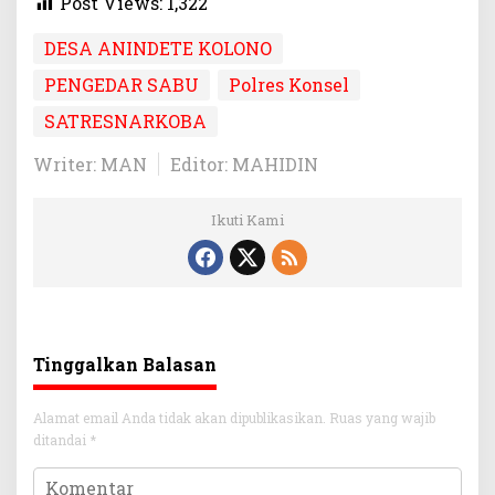
Post Views:
1,322
DESA ANINDETE KOLONO
PENGEDAR SABU
Polres Konsel
SATRESNARKOBA
Writer: MAN
Editor: MAHIDIN
Ikuti Kami
Tinggalkan Balasan
Alamat email Anda tidak akan dipublikasikan.
Ruas yang wajib
ditandai
*