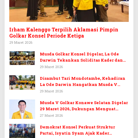
Irham Kalenggo Terpilih Aklamasi Pimpin
Golkar Konsel Periode Ketiga
29 Maret 2026
Musda Golkar Konsel Digelar, La Ode
Darwin Tekankan Soliditas Kader dan
Target 14 Kursi DPRD Konawe Selatan
29 Maret 2026
Disambut Tari Mondotambe, Kehadiran
La Ode Darwin Hangatkan Musda V
Golkar Konsel
29 Maret 2026
Musda V Golkar Konawe Selatan Digelar
29 Maret 2026, Dukungan Menguat
untuk Irham Kalenggo
27 Maret 2026
Demokrat Konsel Perkuat Struktur
Partai, Isyatin Syam Ajak Kader