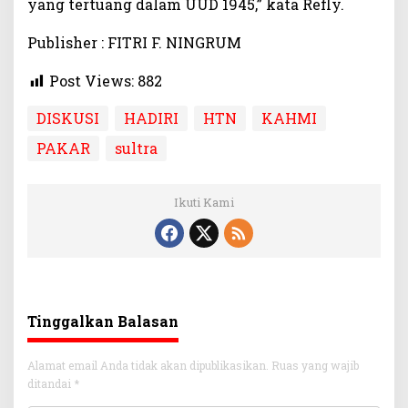
yang tertuang dalam UUD 1945,” kata Refly.
Publisher : FITRI F. NINGRUM
Post Views:
882
DISKUSI
HADIRI
HTN
KAHMI
PAKAR
sultra
Ikuti Kami
Tinggalkan Balasan
Alamat email Anda tidak akan dipublikasikan.
Ruas yang wajib
ditandai
*