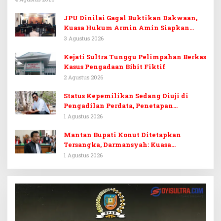
JPU Dinilai Gagal Buktikan Dakwaan,
Kuasa Hukum Armin Amin Siapkan
Pledoi dan Minta Putusan Bebas
3 Agustus 2026
Kejati Sultra Tunggu Pelimpahan Berkas
Kasus Pengadaan Bibit Fiktif
2 Agustus 2026
Status Kepemilikan Sedang Diuji di
Pengadilan Perdata, Penetapan
Tersangka Dr. Ruksamin Dinilai
1 Agustus 2026
Prematur
Mantan Bupati Konut Ditetapkan
Tersangka, Darmansyah: Kuasa
Hukumnya Diduga Kebingungan
1 Agustus 2026