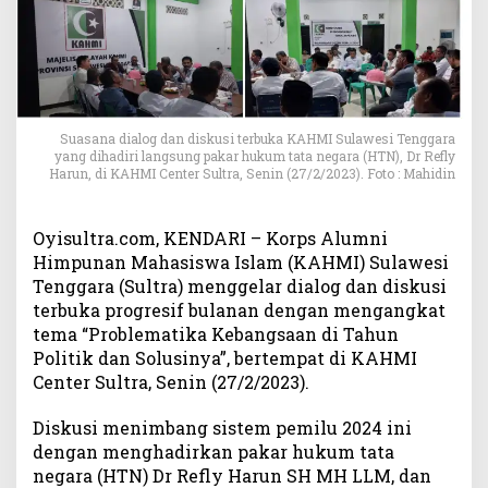
M
I
S
u
l
t
r
Suasana dialog dan diskusi terbuka KAHMI Sulawesi Tenggara
yang dihadiri langsung pakar hukum tata negara (HTN), Dr Refly
a
Harun, di KAHMI Center Sultra, Senin (27/2/2023). Foto : Mahidin
,
I
n
Oyisultra.com, KENDARI – Korps Alumni
i
Himpunan Mahasiswa Islam (KAHMI) Sulawesi
K
Tenggara (Sultra) menggelar dialog dan diskusi
a
terbuka progresif bulanan dengan mengangkat
t
tema “Problematika Kebangsaan di Tahun
a
P
Politik dan Solusinya”, bertempat di KAHMI
a
Center Sultra, Senin (27/2/2023).
k
a
Diskusi menimbang sistem pemilu 2024 ini
r
dengan menghadirkan pakar hukum tata
H
negara (HTN) Dr Refly Harun SH MH LLM, dan
T