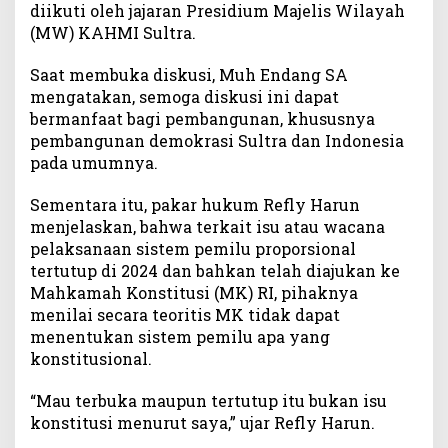
diikuti oleh jajaran Presidium Majelis Wilayah
N
(MW) KAHMI Sultra.
T
e
Saat membuka diskusi, Muh Endang SA
r
mengatakan, semoga diskusi ini dapat
k
bermanfaat bagi pembangunan, khususnya
a
i
pembangunan demokrasi Sultra dan Indonesia
t
pada umumnya.
W
a
Sementara itu, pakar hukum Refly Harun
c
menjelaskan, bahwa terkait isu atau wacana
a
pelaksanaan sistem pemilu proporsional
n
tertutup di 2024 dan bahkan telah diajukan ke
a
Mahkamah Konstitusi (MK) RI, pihaknya
P
menilai secara teoritis MK tidak dapat
r
menentukan sistem pemilu apa yang
o
konstitusional.
p
o
r
“Mau terbuka maupun tertutup itu bukan isu
s
konstitusi menurut saya,” ujar Refly Harun.
i