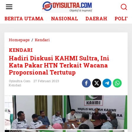
L
e
w
BERITA UTAMA
NASIONAL
DAERAH
POLIT
a
t
i
k
Homepage
/
Kendari
H
e
a
k
KENDARI
d
o
Hadiri Diskusi KAHMI Sultra, Ini
i
n
r
Kata Pakar HTN Terkait Wacana
t
i
Proporsional Tertutup
e
D
n
i
Oyisultra.com
27 Februari 2023
Kendari
s
k
u
s
i
K
A
H