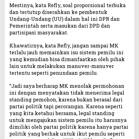
o
Mestinya, kata Refly, soal proporsional terbuka
n
dan tertutup diserahkan ke pembentuk
a
Undang-Undang (UU) dalam hal ini DPR dan
l
Pemerintah serta masukan dari DPD dan
T
partisipasi masyarakat.
e
r
Khawatirnya, kata Refly, jangan sampai MK
t
terlalu jauh memainkan isu sistem pemilu ini
u
yang kemudian bisa dimanfaatkan oleh pihak
t
u
lain untuk melakukan manuver-manuver
p
tertentu seperti penundaan pemilu.
“Jadi saya berharap MK menolak permohonan
ini dengan menyatakan tidak menerima legal
standing pemohon, karena bukan berasal dari
partai politik tapi perorangan. Karena seperti
yang kita ketahui bersama, legal standing
untuk mengajukan sistem pemilu itu harusnya
dimiliki oleh partai politik karena hanya partai
politik yang berhak untuk ikut pemilu seperti