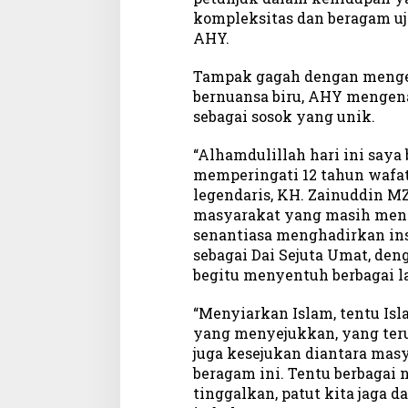
a
kompleksitas dan beragam uj
n
AHY.
D
i
Tampak gagah dengan mengen
a
bernuansa biru, AHY mengen
n
sebagai sosok yang unik.
t
a
r
“Alhamdulillah hari ini saya
a
memperingati 12 tahun wafa
M
legendaris, KH. Zainuddin M
a
masyarakat yang masih menci
s
senantiasa menghadirkan insp
y
sebagai Dai Sejuta Umat, de
a
begitu menyentuh berbagai l
r
a
“Menyiarkan Islam, tentu Isl
k
yang menyejukkan, yang ter
a
juga kesejukan diantara mas
t
I
beragam ini. Tentu berbagai n
n
tinggalkan, patut kita jaga d
d