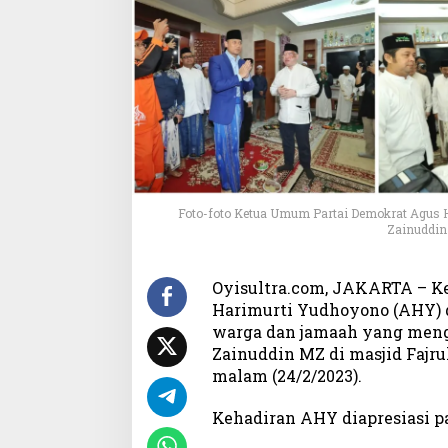
r
g
a
D
K
I
,
A
H
Y
:
Foto-foto Ketua Umum Partai Demokrat Agus 
M
Zainuddin 
a
r
i
Oyisultra.com, JAKARTA – K
T
Harimurti Yudhoyono (AHY) d
e
warga dan jamaah yang meng
r
Zainuddin MZ di masjid Fajru
u
malam (24/2/2023).
s
H
Kehadiran AHY diapresiasi p
a
d