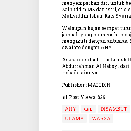
menyempatkan diri untuk be
Zainuddin MZ dan istri, di si
Muhyiddin Ishaq, Rais Syuri
Walaupun hujan sempat turun
jamaah yang memenuhi masjid
mengikuti dengan antusias. 
swafoto dengan AHY.
Acara ini dihadiri pula oleh 
Abdurrahman Al Habsyi dari 
Habaib lainnya.
Publisher : MAHIDIN
Post Views:
829
AHY
dan
DISAMBUT
ULAMA
WARGA