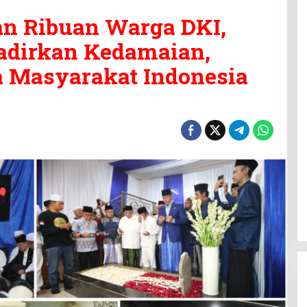
n Ribuan Warga DKI,
adirkan Kedamaian,
a Masyarakat Indonesia