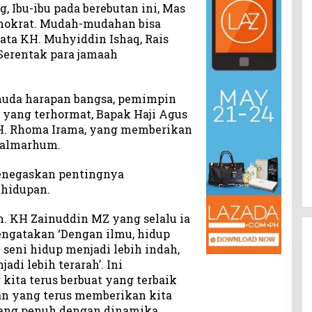
, Ibu-ibu pada berebutan ini, Mas
mokrat. Mudah-mudahan bisa
ata KH. Muhyiddin Ishaq, Rais
Serentak para jamaah
emuda harapan bangsa, pemimpin
 yang terhormat, Bapak Haji Agus
 H. Rhoma Irama, yang memberikan
 almarhum.
negaskan pentingnya
hidupan.
. KH Zainuddin MZ yang selalu ia
engatakan ‘Dengan ilmu, hidup
seni hidup menjadi lebih indah,
di lebih terarah’. Ini
kita terus berbuat yang terbaik
n yang terus memberikan kita
ang penuh dengan dinamika,