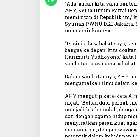
“Ada jagoan kita yang ganteng
i
AHY, Ketua Umum Partai De
r
memimpin di Republik ini,” k
k
a
Syuriah PWNU DKI Jakarta. 
n
mengaminkannya.
K
e
“Di sini ada sahabat saya, p
d
bangsa ke depan, kita doakan
a
Harimurti Yudhoyono,” kata
m
sambutan atas nama sahabat
a
i
Dalam sambutannya, AHY me
a
mengamalkan ilmu dalam ke
n
,
AHY mengutip kata-kata Alm
K
ingat. “Beliau dulu pernah m
e
s
menjadi lebih mudah, dengan 
e
dan dengan agama hidup menja
j
menyiratkan pesan kuat agar 
u
dengan ilmu, dengan wawasa
k
petunjuk dalam kehidupan y