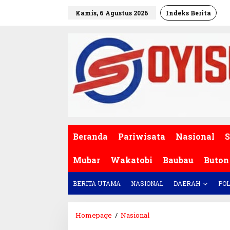
L
Kamis, 6 Agustus 2026
Indeks Berita
e
w
a
t
i
k
e
k
o
n
t
e
Beranda
Pariwisata
Nasional
S
n
Mubar
Wakatobi
Baubau
Buton
BERITA UTAMA
NASIONAL
DAERAH
POL
Homepage
/
Nasional
D
i