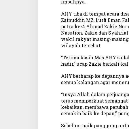
imbuhnya.
o
n
AHY tiba di tempat acara di
e
Zainuddin MZ, Lutfi Eman Fa
s
putra ke-4 Ahmad Zakie Nur 
i
Nasution. Zakie dan Syahrial
a
wakil rakyat masing-masing
y
wilayah tersebut.
a
n
“Terima kasih Mas AHY sud
g
B
hadir,” ucap Zakie berkali-kal
e
r
AHY berharap ke depannya ac
a
semua kalangan agar menerus
g
a
“Insya Allah dalam perjuanga
m
terus memperkuat semangat 
I
kebaikan, membawa perubah
n
semakin baik ke depan,” pun
i
Sebelum naik panggung unt