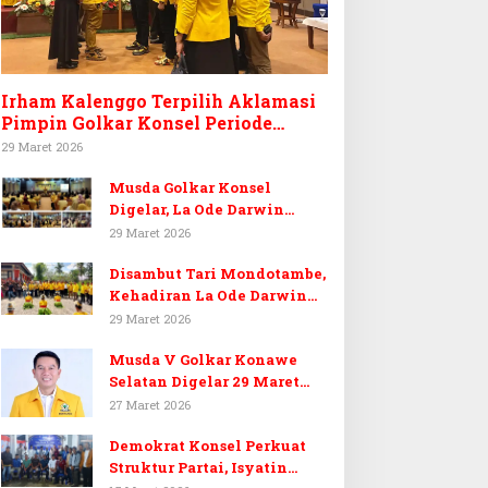
Irham Kalenggo Terpilih Aklamasi
Pimpin Golkar Konsel Periode
Ketiga
29 Maret 2026
Musda Golkar Konsel
Digelar, La Ode Darwin
Tekankan Soliditas Kader
29 Maret 2026
dan Target 14 Kursi DPRD
Disambut Tari Mondotambe,
Konawe Selatan
Kehadiran La Ode Darwin
Hangatkan Musda V Golkar
29 Maret 2026
Konsel
Musda V Golkar Konawe
Selatan Digelar 29 Maret
2026, Dukungan Menguat
27 Maret 2026
untuk Irham Kalenggo
Demokrat Konsel Perkuat
Struktur Partai, Isyatin