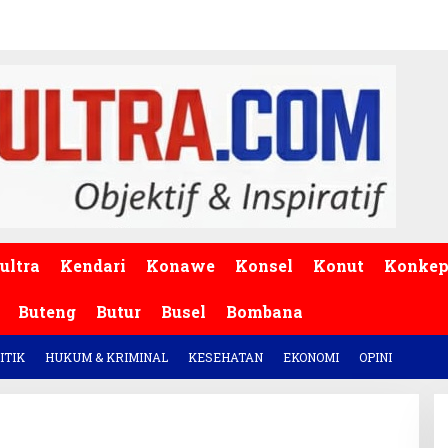
ultra
Kendari
Konawe
Konsel
Konut
Konke
Buteng
Butur
Busel
Bombana
ITIK
HUKUM & KRIMINAL
KESEHATAN
EKONOMI
OPINI