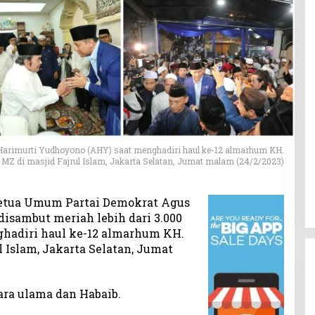
Harimurti Yudhoyono (AHY) saat menghadiri haul ke-12 almarhum KH.
MZ di masjid Fajrul Islam, Jakarta Selatan, Jumat malam (24/2/2023)
etua Umum Partai Demokrat Agus
isambut meriah lebih dari 3.000
hadiri haul ke-12 almarhum KH.
l Islam, Jakarta Selatan, Jumat
ara ulama dan Habaib.