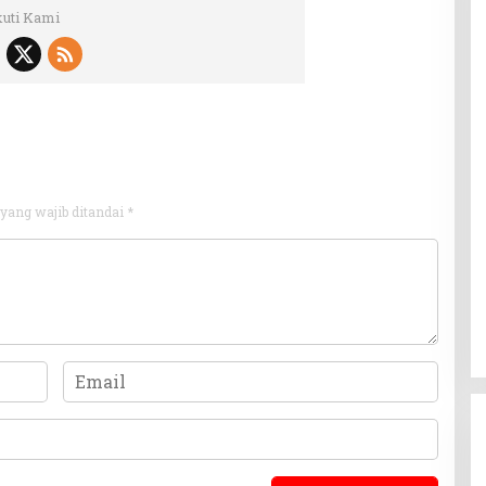
kuti Kami
yang wajib ditandai
*