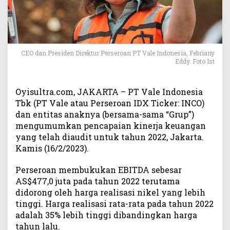
a
i
a
n
K
CEO dan Presiden Direktur Perseroan PT Vale Indonesia, Febriany
e
Eddy. Foto Ist
u
a
n
Oyisultra.com, JAKARTA – PT Vale Indonesia
g
Tbk (PT Vale atau Perseroan IDX Ticker: INCO)
a
dan entitas anaknya (bersama-sama “Grup”)
n
mengumumkan pencapaian kinerja keuangan
,
yang telah diaudit untuk tahun 2022, Jakarta.
E
Kamis (16/2/2023).
B
I
T
Perseroan membukukan EBITDA sebesar
D
AS$477,0 juta pada tahun 2022 terutama
A
didorong oleh harga realisasi nikel yang lebih
P
tinggi. Harga realisasi rata-rata pada tahun 2022
T
adalah 35% lebih tinggi dibandingkan harga
V
tahun lalu.
a