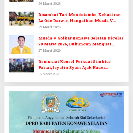
Target 14 Kursi DPRD Konawe Selatan
29 Maret 2026
Disambut Tari Mondotambe, Kehadiran
La Ode Darwin Hangatkan Musda V
Golkar Konsel
29 Maret 2026
Musda V Golkar Konawe Selatan Digelar
29 Maret 2026, Dukungan Menguat
untuk Irham Kalenggo
27 Maret 2026
Demokrat Konsel Perkuat Struktur
Partai, Isyatin Syam Ajak Kader
Kembalikan Kejayaan
15 Maret 2026