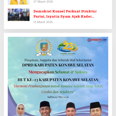
untuk Irham Kalenggo
27 Maret 2026
Demokrat Konsel Perkuat Struktur
Partai, Isyatin Syam Ajak Kader
Kembalikan Kejayaan
15 Maret 2026