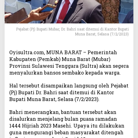
a
D
i
t
e
Pejabat (Pj) Bupati Mubar, Dr. Bahri saat ditemui di Kantor Bupati
n
Muna Barat, Selasa (7/2/2023)
g
a
h
Oyisultra.com, MUNA BARAT – Pemerintah
I
Kabupaten (Pemkab) Muna Barat (Mubar)
n
Provinsi Sulawesi Tenggara (Sultra) akan segera
f
menyalurkan bansos sembako kepada warga.
l
a
Hal tersebut disampaikan langsung oleh Pejabat
s
(Pj) Bupati Dr. Bahri saat ditemui di Kantor
i
Bupati Muna Barat, Selasa (7/2/2023).
,
P
Bahri menerangkan, bantuan tersebut akan
e
disalurkan menjelang bulan puasa ramadan
m
1444 Hijriah 2023 Masehi. Upaya itu dilakukan
k
a
guna mengurangi beban masyarakat ditengah
b