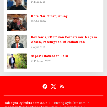
14 Mei 2026
Kota “Lulo” Banjir Lagi
10 Mei 2026
Rentenir, KDRT dan Perceraian: Negara
Absen, Perempuan Dikorbankan
2 April 2026
Seperti Ramadan Lalu
21 Februari 2026
Hak cipta Oyisultra.com 2022
Tentang Oyisultra.com
Pedoman Pemberitaan Media Siber
Kontak kami