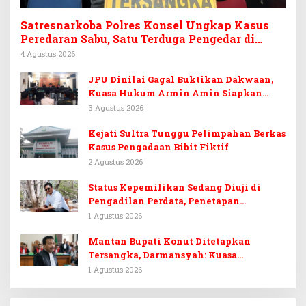
Satresnarkoba Polres Konsel Ungkap Kasus
Peredaran Sabu, Satu Terduga Pengedar di
Tinanggea Ditangkap
4 Agustus 2026
JPU Dinilai Gagal Buktikan Dakwaan,
Kuasa Hukum Armin Amin Siapkan
Pledoi dan Minta Putusan Bebas
3 Agustus 2026
Kejati Sultra Tunggu Pelimpahan Berkas
Kasus Pengadaan Bibit Fiktif
2 Agustus 2026
Status Kepemilikan Sedang Diuji di
Pengadilan Perdata, Penetapan
Tersangka Dr. Ruksamin Dinilai
1 Agustus 2026
Prematur
Mantan Bupati Konut Ditetapkan
Tersangka, Darmansyah: Kuasa
Hukumnya Diduga Kebingungan
1 Agustus 2026