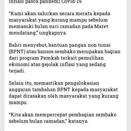
inflasi pasca pandemi Covid-19.
M
u
“Kami akan salurkan secara merata kepada
b
masyarakat yang kurang mampu sebelum
a
memasuki bulan suci ramadan pada Maret
r
mendatang,” ungkapnya.
a
k
Bahri menyebut, bantuan pangan non tunai
a
(BPNT) atau bansos sembako merupakan bagian
n
dari program Pemkab terkait pemulihan
S
ekonomi atas gejolak inflasi yang sedang
a
l
terjadi.
u
r
Selain itu, memastikan pengalokasian
k
anggaran tambahan BPNT kepada masyarakat
a
dapat dirasakan oleh masyarakat yang kurang
n
mampu.
B
a
“Kita akan mempercepat pembagian sembako
n
sebelum bulan ramadan,” katanya.
s
o