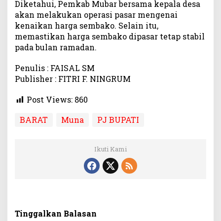
Diketahui, Pemkab Mubar bersama kepala desa
s
akan melakukan operasi pasar mengenai
S
kenaikan harga sembako. Selain itu,
e
m
memastikan harga sembako dipasar tetap stabil
b
pada bulan ramadan.
a
k
Penulis : FAISAL SM
o
Publisher : FITRI F. NINGRUM
J
e
Post Views:
860
l
a
BARAT
Muna
PJ BUPATI
n
g
R
Ikuti Kami
a
m
a
d
a
n
Tinggalkan Balasan