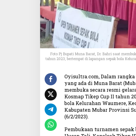
u
p
a
t
i
M
u
n
a
Foto Pj Bupati Muna Barat, Dr. Bahri saat membu
B
tahun 2023, bertempat di lapangan sepak bola Kelu
a
r
a
Oyisultra.com, Dalam rangka 
t
yang ada di Muna Barat (Mubar)
:
membuka secara resmi gelar
T
Kosmap Tikep Cup II tahun 20
u
bola Kelurahan Waumere, Ke
r
Kabupaten Mubar Provinsi Sul
n
(6/2/2023).
a
m
e
Pembukaan turnamen sepak bo
n
Husen Tali, Kapolsek Tikep I