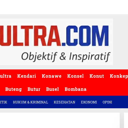
ultra
Kendari
Konawe
Konsel
Konut
Konke
Buteng
Butur
Busel
Bombana
ITIK
HUKUM & KRIMINAL
KESEHATAN
EKONOMI
OPINI