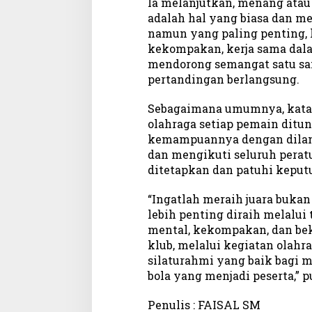
Ia melanjutkan, menang atau
u
adalah hal yang biasa dan me
r
namun yang paling penting, 
a
h
kekompakan, kerja sama da
m
mendorong semangat satu sa
i
pertandingan berlangsung.
Sebagaimana umumnya, kata 
olahraga setiap pemain dit
kemampuannya dengan dilanda
dan mengikuti seluruh perat
ditetapkan dan patuhi keput
“Ingatlah meraih juara bukan
lebih penting diraih melalui 
mental, kekompakan, dan bek
klub, melalui kegiatan olahrag
silaturahmi yang baik bagi m
bola yang menjadi peserta,” 
Penulis : FAISAL SM