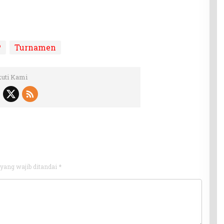
P
Turnamen
kuti Kami
yang wajib ditandai
*