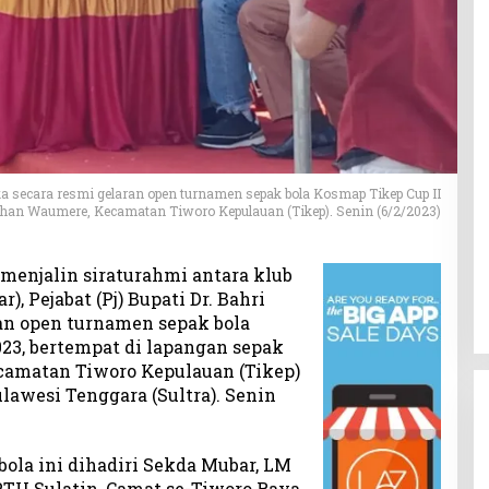
ka secara resmi gelaran open turnamen sepak bola Kosmap Tikep Cup II
rahan Waumere, Kecamatan Tiworo Kepulauan (Tikep). Senin (6/2/2023)
menjalin siraturahmi antara klub
, Pejabat (Pj) Bupati Dr. Bahri
an open turnamen sepak bola
23, bertempat di lapangan sepak
camatan Tiworo Kepulauan (Tikep)
awesi Tenggara (Sultra). Senin
la ini dihadiri Sekda Mubar, LM
PTU Sulatin, Camat se-Tiworo Raya,