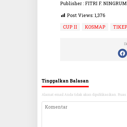
Publisher : FITRI F. NINGRUM
Post Views:
1,376
CUP II
KOSMAP
TIKE
I
Tinggalkan Balasan
Alamat email Anda tidak akan dipublikasikan.
Ruas 