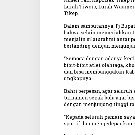
i
Lurah Tiworo, Lurah Waumere
n
Tikep.
i
B
Dalam sambutannya, Pj Bupat
e
bahwa selain memeriahkan tu
r
menjalin silaturahmi antar 
t
bertanding dengan menjunjung
u
j
“Semoga dengan adanya keg
u
bibit-bibit atlet olahraga, k
a
n
dan bisa membanggakan Kabu
J
ungkapnya.
a
l
Bahri berpesan, agar seluruh 
i
turnamen sepak bola agar bis
n
dengan menjunjung tinggi ra
S
i
“Kepada seluruh pemain saya
l
sportif dan mengedepankan si
a
t