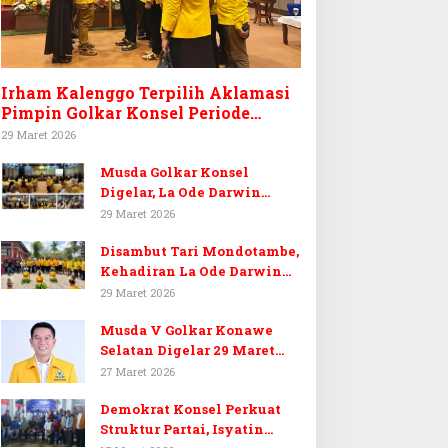
Irham Kalenggo Terpilih Aklamasi
Pimpin Golkar Konsel Periode
Ketiga
29 Maret 2026
Musda Golkar Konsel
Digelar, La Ode Darwin
Tekankan Soliditas Kader
29 Maret 2026
dan Target 14 Kursi DPRD
Disambut Tari Mondotambe,
Konawe Selatan
Kehadiran La Ode Darwin
Hangatkan Musda V Golkar
29 Maret 2026
Konsel
Musda V Golkar Konawe
Selatan Digelar 29 Maret
2026, Dukungan Menguat
27 Maret 2026
untuk Irham Kalenggo
Demokrat Konsel Perkuat
Struktur Partai, Isyatin