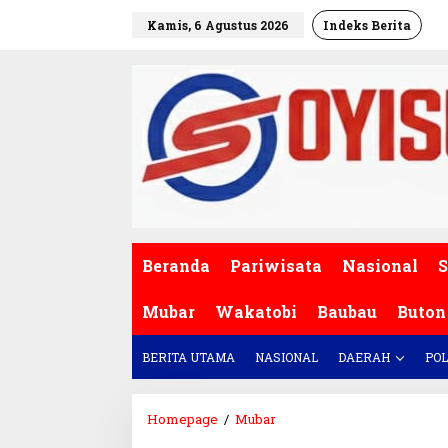
L
Kamis, 6 Agustus 2026
Indeks Berita
e
w
a
t
i
k
e
k
o
n
t
e
Beranda
Pariwisata
Nasional
S
n
Mubar
Wakatobi
Baubau
Buton
BERITA UTAMA
NASIONAL
DAERAH
POL
Homepage
/
Mubar
B
u