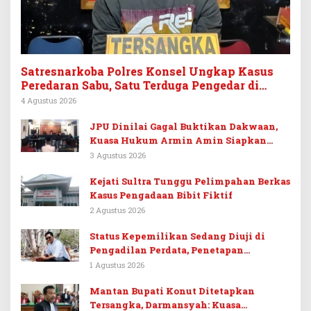
Satresnarkoba Polres Konsel Ungkap Kasus
Peredaran Sabu, Satu Terduga Pengedar di
Tinanggea Ditangkap
4 Agustus 2026
JPU Dinilai Gagal Buktikan Dakwaan,
Kuasa Hukum Armin Amin Siapkan
Pledoi dan Minta Putusan Bebas
3 Agustus 2026
Kejati Sultra Tunggu Pelimpahan Berkas
Kasus Pengadaan Bibit Fiktif
2 Agustus 2026
Status Kepemilikan Sedang Diuji di
Pengadilan Perdata, Penetapan
Tersangka Dr. Ruksamin Dinilai
1 Agustus 2026
Prematur
Mantan Bupati Konut Ditetapkan
Tersangka, Darmansyah: Kuasa