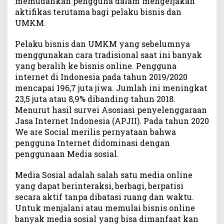
memudahkan pengguna dalam mengerjakan
a
aktifikas terutama bagi pelaku bisnis dan
n
UMKM.
d
e
Pelaku bisnis dan UMKM yang sebelumnya
m
menggunakan cara tradisional saat ini banyak
i
yang beralih ke bisnis online. Pengguna
d
internet di Indonesia pada tahun 2019/2020
a
mencapai 196,7 juta jiwa. Jumlah ini meningkat
l
23,5 juta atau 8,9% dibanding tahun 2018.
a
Menurut hasil survei Asosiasi penyelenggaraan
m
P
Jasa Internet Indonesia (APJII). Pada tahun 2020
e
We are Social merilis pernyataan bahwa
r
pengguna Internet didominasi dengan
k
penggunaan Media sosial.
e
m
Media Sosial adalah salah satu media online
b
yang dapat berinteraksi, berbagi, berpatisi
a
secara aktif tanpa dibatasi ruang dan waktu.
n
Untuk menjalani atau memulai bisnis online
g
banyak media sosial yang bisa dimanfaat kan
a