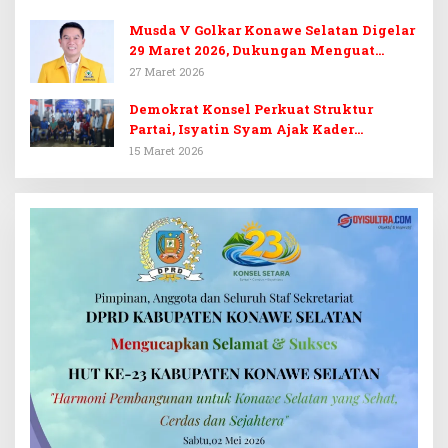
Musda V Golkar Konawe Selatan Digelar
29 Maret 2026, Dukungan Menguat
untuk Irham Kalenggo
27 Maret 2026
Demokrat Konsel Perkuat Struktur
Partai, Isyatin Syam Ajak Kader
Kembalikan Kejayaan
15 Maret 2026