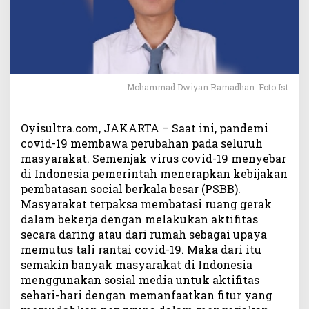
d
i
E
r
a
S
Mohammad Dwiyan Ramadhan. Foto Ist
e
b
e
Oyisultra.com, JAKARTA – Saat ini, pandemi
l
covid-19 membawa perubahan pada seluruh
u
m
masyarakat. Semenjak virus covid-19 menyebar
d
di Indonesia pemerintah menerapkan kebijakan
a
pembatasan social berkala besar (PSBB).
n
Masyarakat terpaksa membatasi ruang gerak
S
dalam bekerja dengan melakukan aktifitas
e
secara daring atau dari rumah sebagai upaya
s
memutus tali rantai covid-19. Maka dari itu
u
semakin banyak masyarakat di Indonesia
d
menggunakan sosial media untuk aktifitas
a
sehari-hari dengan memanfaatkan fitur yang
h
P