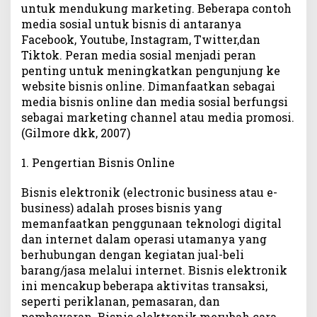
untuk mendukung marketing. Beberapa contoh
n
B
media sosial untuk bisnis di antaranya
i
Facebook, Youtube, Instagram, Twitter,dan
s
Tiktok. Peran media sosial menjadi peran
n
penting untuk meningkatkan pengunjung ke
i
website bisnis online. Dimanfaatkan sebagai
s
media bisnis online dan media sosial berfungsi
O
sebagai marketing channel atau media promosi.
n
(Gilmore dkk, 2007)
l
i
1. Pengertian Bisnis Online
n
e
Bisnis elektronik (electronic business atau e-
business) adalah proses bisnis yang
memanfaatkan penggunaan teknologi digital
dan internet dalam operasi utamanya yang
berhubungan dengan kegiatan jual-beli
barang/jasa melalui internet. Bisnis elektronik
ini mencakup beberapa aktivitas transaksi,
seperti periklanan, pemasaran, dan
pembayaran. Bisnis elektronik merubah cara