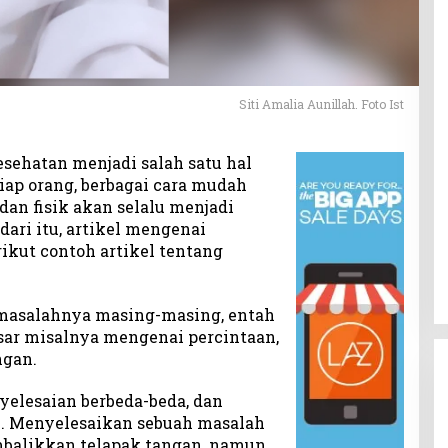
Siti Amalia Aunillah. Foto Ist
sehatan menjadi salah satu hal
tiap orang, berbagai cara mudah
an fisik akan selalu menjadi
ari itu, artikel mengenai
rikut contoh artikel tentang
 masalahnya masing-masing, entah
esar misalnya mengenai percintaan,
ngan.
elesaian berbeda-beda, dan
ri. Menyelesaikan sebuah masalah
alikkan telapak tangan, namun