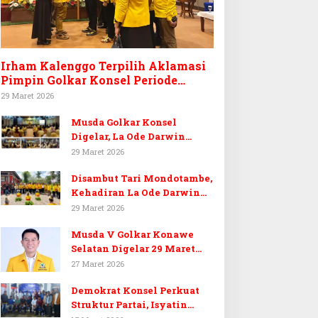
Irham Kalenggo Terpilih Aklamasi
Pimpin Golkar Konsel Periode
Ketiga
29 Maret 2026
Musda Golkar Konsel
Digelar, La Ode Darwin
Tekankan Soliditas Kader
29 Maret 2026
dan Target 14 Kursi DPRD
Disambut Tari Mondotambe,
Konawe Selatan
Kehadiran La Ode Darwin
Hangatkan Musda V Golkar
29 Maret 2026
Konsel
Musda V Golkar Konawe
Selatan Digelar 29 Maret
2026, Dukungan Menguat
27 Maret 2026
untuk Irham Kalenggo
Demokrat Konsel Perkuat
Struktur Partai, Isyatin