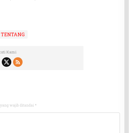
TENTANG
kuti Kami
yang wajib ditandai
*