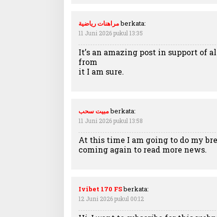
مراهنات رياضية
berkata:
11 Juni 2026 pukul 13:35
It’ѕ an amazing post in support of a
from
it I am sure.
مبيت سحب
berkata:
11 Juni 2026 pukul 13:58
At tһis time I am going to do my br
coming again to read more news.
Ivibet 170 FS
berkata:
12 Juni 2026 pukul 00:12