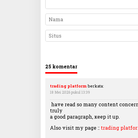
25 komentar
trading platform
berkata:
18 Mei 2026 pukul 13:39
Ӏ have reaԁ so mаny content concern
truly
a good paraցraph, кeep it uр.
Also visit mу page ::
trading platfo