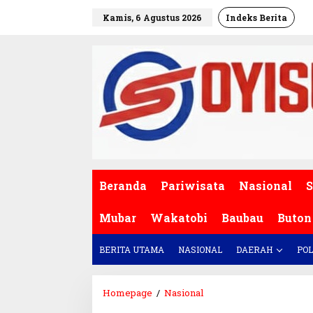
L
Kamis, 6 Agustus 2026
Indeks Berita
e
w
a
t
i
k
e
k
o
n
t
e
Beranda
Pariwisata
Nasional
S
n
Mubar
Wakatobi
Baubau
Buton
BERITA UTAMA
NASIONAL
DAERAH
POL
Homepage
/
Nasional
C
o