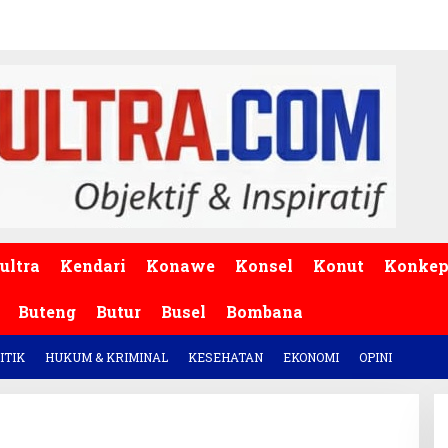
ultra
Kendari
Konawe
Konsel
Konut
Konke
Buteng
Butur
Busel
Bombana
ITIK
HUKUM & KRIMINAL
KESEHATAN
EKONOMI
OPINI