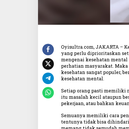
a
n
g
K
e
s
e
h
Oyisultra.com, JAKARTA – Ke
a
t
yang perlu diprioritaskan se
a
mengenai kesehatan mental d
n
perhatian masyarakat. Maka d
kesehatan sangat populer, be
kesehatan mental.
Setiap orang pasti memiliki
itu masalah kecil ataupun b
pekerjaan, atau bahkan keua
Semuanya memiliki cara peny
tentunya tidak bisa dihinda
memang tidak semudah memb