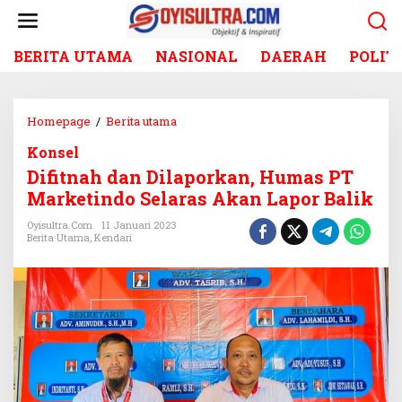
L
e
w
BERITA UTAMA
NASIONAL
DAERAH
POLIT
a
t
i
k
Homepage
/
Berita utama
D
e
i
k
Konsel
f
o
Difitnah dan Dilaporkan, Humas PT
i
n
t
Marketindo Selaras Akan Lapor Balik
t
n
e
Oyisultra.com
11 Januari 2023
a
Berita Utama
,
Kendari
n
h
d
a
n
D
i
l
a
p