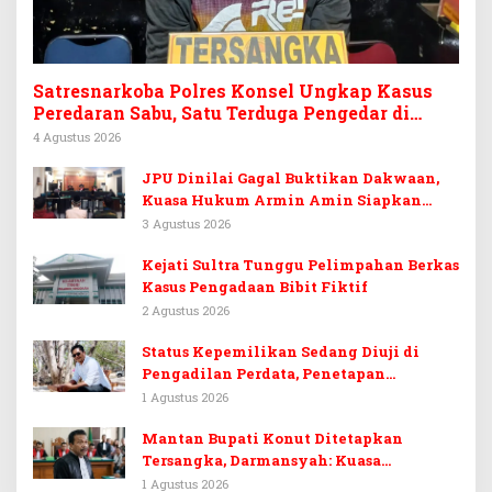
Satresnarkoba Polres Konsel Ungkap Kasus
Peredaran Sabu, Satu Terduga Pengedar di
Tinanggea Ditangkap
4 Agustus 2026
JPU Dinilai Gagal Buktikan Dakwaan,
Kuasa Hukum Armin Amin Siapkan
Pledoi dan Minta Putusan Bebas
3 Agustus 2026
Kejati Sultra Tunggu Pelimpahan Berkas
Kasus Pengadaan Bibit Fiktif
2 Agustus 2026
Status Kepemilikan Sedang Diuji di
Pengadilan Perdata, Penetapan
Tersangka Dr. Ruksamin Dinilai
1 Agustus 2026
Prematur
Mantan Bupati Konut Ditetapkan
Tersangka, Darmansyah: Kuasa
Hukumnya Diduga Kebingungan
1 Agustus 2026