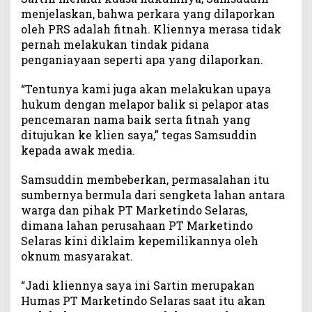
menjelaskan, bahwa perkara yang dilaporkan
S
e
oleh PRS adalah fitnah. Kliennya merasa tidak
l
pernah melakukan tindak pidana
a
penganiayaan seperti apa yang dilaporkan.
r
a
“Tentunya kami juga akan melakukan upaya
s
hukum dengan melapor balik si pelapor atas
A
pencemaran nama baik serta fitnah yang
k
ditujukan ke klien saya,” tegas Samsuddin
a
kepada awak media.
n
L
Samsuddin membeberkan, permasalahan itu
a
sumbernya bermula dari sengketa lahan antara
p
o
warga dan pihak PT Marketindo Selaras,
r
dimana lahan perusahaan PT Marketindo
B
Selaras kini diklaim kepemilikannya oleh
a
oknum masyarakat.
l
i
“Jadi kliennya saya ini Sartin merupakan
k
Humas PT Marketindo Selaras saat itu akan