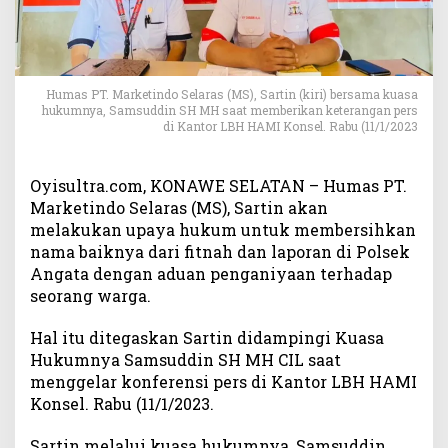
o
r
k
a
n
Humas PT. Marketindo Selaras (MS), Sartin (kiri) bersama kuasa
,
hukumnya, Samsuddin SH MH saat memberikan keterangan pers
di Kantor LBH HAMI Konsel. Rabu (11/1/2023
H
u
m
Oyisultra.com, KONAWE SELATAN – Humas PT.
a
Marketindo Selaras (MS), Sartin akan
s
P
melakukan upaya hukum untuk membersihkan
T
nama baiknya dari fitnah dan laporan di Polsek
M
Angata dengan aduan penganiyaan terhadap
a
seorang warga.
r
k
Hal itu ditegaskan Sartin didampingi Kuasa
e
Hukumnya Samsuddin SH MH CIL saat
t
menggelar konferensi pers di Kantor LBH HAMI
i
Konsel. Rabu (11/1/2023.
n
d
Sartin melalui kuasa hukumnya, Samsuddin
o