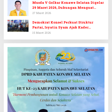
Musda V Golkar Konawe Selatan Digelar
29 Maret 2026, Dukungan Menguat
untuk Irham Kalenggo
27 Maret 2026
Demokrat Konsel Perkuat Struktur
Partai, Isyatin Syam Ajak Kader
Kembalikan Kejayaan
15 Maret 2026