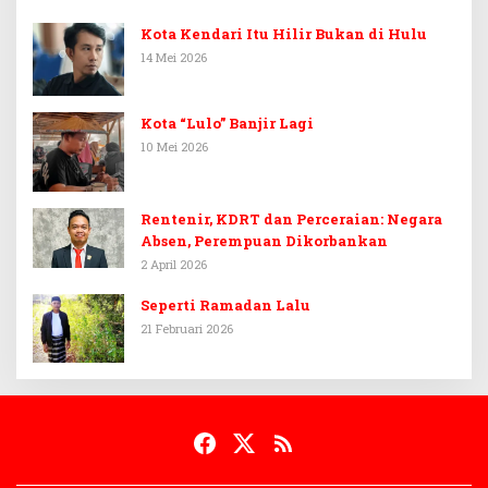
Kota Kendari Itu Hilir Bukan di Hulu
14 Mei 2026
Kota “Lulo” Banjir Lagi
10 Mei 2026
Rentenir, KDRT dan Perceraian: Negara
Absen, Perempuan Dikorbankan
2 April 2026
Seperti Ramadan Lalu
21 Februari 2026