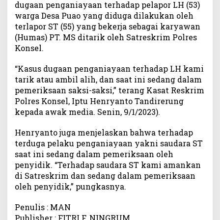
dugaan penganiayaan terhadap pelapor LH (53)
e
warga Desa Puao yang diduga dilakukan oleh
n
terlapor ST (55) yang bekerja sebagai karyawan
a
(Humas) PT. MS ditarik oleh Satreskrim Polres
n
Konsel.
g
a
“Kasus dugaan penganiayaan terhadap LH kami
n
a
tarik atau ambil alih, dan saat ini sedang dalam
n
pemeriksaan saksi-saksi,” terang Kasat Reskrim
K
Polres Konsel, Iptu Henryanto Tandirerung
a
kepada awak media. Senin, 9/1/2023).
s
u
Henryanto juga menjelaskan bahwa terhadap
s
terduga pelaku penganiayaan yakni saudara ST
D
saat ini sedang dalam pemeriksaan oleh
u
penyidik. “Terhadap saudara ST kami amankan
g
di Satreskrim dan sedang dalam pemeriksaan
a
oleh penyidik,” pungkasnya.
a
n
P
Penulis : MAN
e
Publisher : FITRI F. NINGRUM