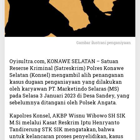
K
o
n
a
w
e
S
Gambar ilustrasi penganiyaan
e
l
a
Oyisultra.com, KONAWE SELATAN – Satuan
t
Reserse Kriminal (Satreskrim) Polres Konawe
a
Selatan (Konsel) mengambil alih penanganan
n
kasus dugaan penganiayaan yang dilakukan
A
oleh karyawan PT. Marketindo Selaras (MS)
m
pada Selasa 3 Januari 2023 di Desa Sandey, yang
b
sebelumnya ditangani oleh Polsek Angata.
i
l
A
Kapolres Konsel, AKBP Wisnu Wibowo SH SIK
l
M.Si melalui Kasat Reskrim Iptu Henryanto
i
Tandirerung STK SIK mengatakan, bahwa
h
untuk kelancaran proses penyelidikan, kasus
P