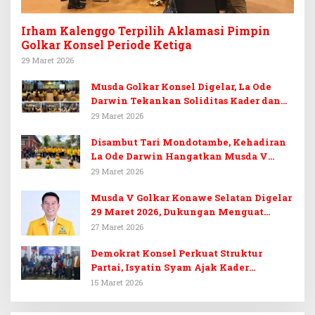
Irham Kalenggo Terpilih Aklamasi Pimpin
Golkar Konsel Periode Ketiga
29 Maret 2026
Musda Golkar Konsel Digelar, La Ode
Darwin Tekankan Soliditas Kader dan
Target 14 Kursi DPRD Konawe Selatan
29 Maret 2026
Disambut Tari Mondotambe, Kehadiran
La Ode Darwin Hangatkan Musda V
Golkar Konsel
29 Maret 2026
Musda V Golkar Konawe Selatan Digelar
29 Maret 2026, Dukungan Menguat
untuk Irham Kalenggo
27 Maret 2026
Demokrat Konsel Perkuat Struktur
Partai, Isyatin Syam Ajak Kader
Kembalikan Kejayaan
15 Maret 2026