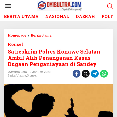
L
e
w
BERITA UTAMA
NASIONAL
DAERAH
POLIT
a
t
i
k
Homepage
/
Berita utama
S
e
a
k
Konsel
t
o
Satreskrim Polres Konawe Selatan
r
n
e
Ambil Alih Penanganan Kasus
t
s
Dugaan Penganiayaan di Sandey
e
k
n
r
Oyisultra.com
9 Januari 2023
Berita Utama
,
Konsel
i
m
P
o
l
r
e
s