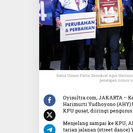
t
u
s
a
n
K
a
d
e
r
,
A
H
Ketua Umum Partai Demokrat Agus Harimur
Y
penetapan nomor ur
:
K
a
Oyisultra.com, JAKARTA – K
m
Harimurti Yudhoyono (AHY) b
i
KPU pusat, diiringi pengurus
S
i
Menjelang sampai ke KPU, A
a
tarian jalanan (street dance)
p