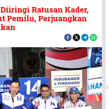
Diiringi Ratusan Kader,
ut Pemilu, Perjuangkan
ikan