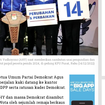
ti Yudhoyono (AHY) saat memberikan sambutan usai pengundian dan
ut parpol peserta pemilu 2024, di gedung KPU Pusat, Rabu (14/12/2022)
etua Umum Partai Demokrat Agus
erjalan kaki datang ke kantor
 DPP serta ratusan kader Demokrat.
HY dan massa Demokrat disambut
 Wota oleh sejumlah remaja berkaus