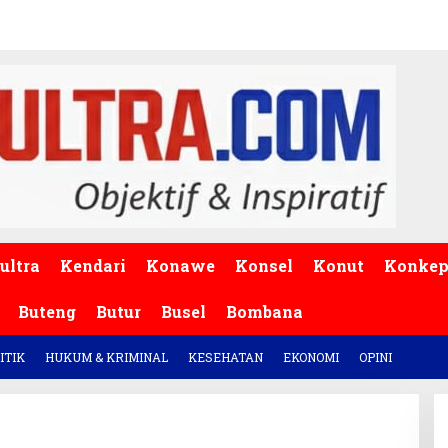
ultra
Kendari
Konawe
Konsel
Konut
Konke
Buteng
Butur
Busel
Bombana
ITIK
HUKUM & KRIMINAL
KESEHATAN
EKONOMI
OPINI