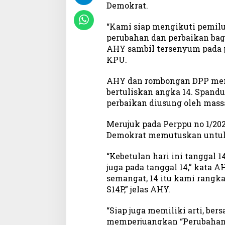
Demokrat.
I
k
“Kami siap mengikuti pemil
u
perubahan dan perbaikan bagi
t
AHY sambil tersenyum pada 
P
e
KPU.
m
i
AHY dan rombongan DPP men
l
bertuliskan angka 14. Spand
u
perbaikan diusung oleh mass
,
P
Merujuk pada Perppu no 1/2022
e
Demokrat memutuskan untuk
r
j
“Kebetulan hari ini tanggal 
u
juga pada tanggal 14,” kata 
a
semangat, 14 itu kami rangkai
n
S14P,” jelas AHY.
g
k
a
“Siap juga memiliki arti, ber
n
memperjuangkan “Perubahan 