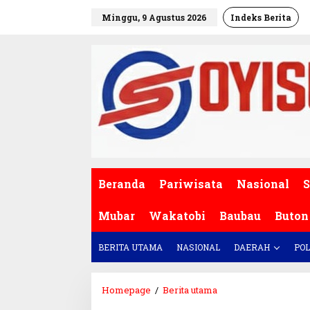
L
Minggu, 9 Agustus 2026
Indeks Berita
e
w
a
t
i
k
e
k
o
n
t
e
Beranda
Pariwisata
Nasional
S
n
Mubar
Wakatobi
Baubau
Buton
BERITA UTAMA
NASIONAL
DAERAH
POL
Homepage
/
Berita utama
J
a