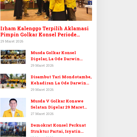
Irham Kalenggo Terpilih Aklamasi
Pimpin Golkar Konsel Periode
Ketiga
29 Maret 2026
Musda Golkar Konsel
Digelar, La Ode Darwin
Tekankan Soliditas Kader
29 Maret 2026
dan Target 14 Kursi DPRD
Disambut Tari Mondotambe,
Konawe Selatan
Kehadiran La Ode Darwin
Hangatkan Musda V Golkar
29 Maret 2026
Konsel
Musda V Golkar Konawe
Selatan Digelar 29 Maret
2026, Dukungan Menguat
27 Maret 2026
untuk Irham Kalenggo
Demokrat Konsel Perkuat
Struktur Partai, Isyatin