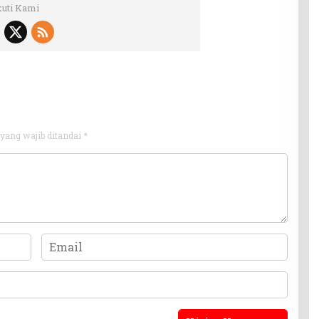
kuti Kami
yang wajib ditandai
*