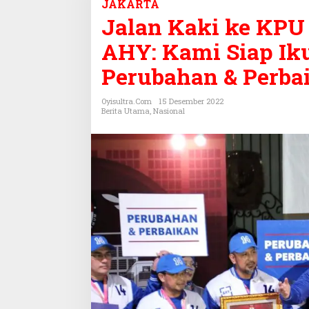
JAKARTA
l
Jalan Kaki ke KPU 
a
n
AHY: Kami Siap Ik
K
a
Perubahan & Perba
k
i
Oyisultra.com
15 Desember 2022
k
Berita Utama
,
Nasional
e
K
P
U
D
i
i
r
i
n
g
i
R
a