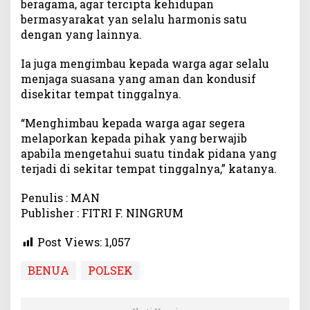
beragama, agar tercipta kehidupan
t
bermasyarakat yan selalu harmonis satu
r
dengan yang lainnya.
o
l
Ia juga mengimbau kepada warga agar selalu
i
menjaga suasana yang aman dan kondusif
D
disekitar tempat tinggalnya.
i
a
“Menghimbau kepada warga agar segera
l
melaporkan kepada pihak yang berwajib
o
g
apabila mengetahui suatu tindak pidana yang
i
terjadi di sekitar tempat tinggalnya,” katanya.
s
Penulis : MAN
Publisher : FITRI F. NINGRUM
Post Views:
1,057
BENUA
POLSEK