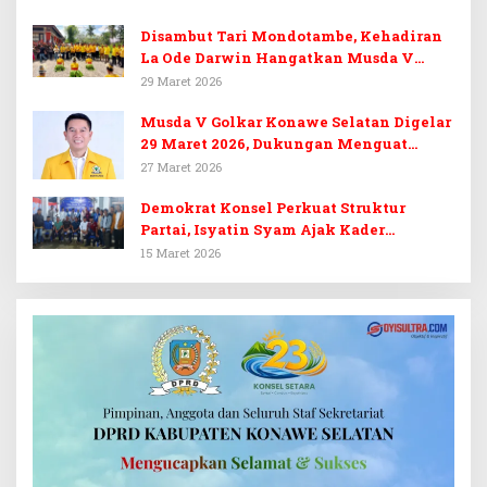
Disambut Tari Mondotambe, Kehadiran
La Ode Darwin Hangatkan Musda V
Golkar Konsel
29 Maret 2026
Musda V Golkar Konawe Selatan Digelar
29 Maret 2026, Dukungan Menguat
untuk Irham Kalenggo
27 Maret 2026
Demokrat Konsel Perkuat Struktur
Partai, Isyatin Syam Ajak Kader
Kembalikan Kejayaan
15 Maret 2026