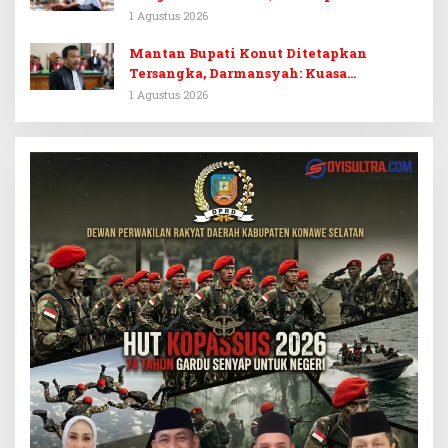
Tersangka Dr. Ruksamin Dinilai
1 Agustus 2026
Prematur
Mantan Bupati Konut Ditetapkan
Tersangka, Darmansyah: Kuasa
Hukumnya Diduga Kebingungan
1 Agustus 2026