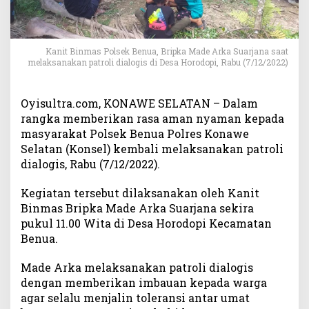
a
r
g
a
Kanit Binmas Polsek Benua, Bripka Made Arka Suarjana saat
,
melaksanakan patroli dialogis di Desa Horodopi, Rabu (7/12/2022)
P
o
l
Oyisultra.com, KONAWE SELATAN – Dalam
s
rangka memberikan rasa aman nyaman kepada
e
masyarakat Polsek Benua Polres Konawe
k
Selatan (Konsel) kembali melaksanakan patroli
B
dialogis, Rabu (7/12/2022).
e
n
Kegiatan tersebut dilaksanakan oleh Kanit
u
Binmas Bripka Made Arka Suarjana sekira
a
pukul 11.00 Wita di Desa Horodopi Kecamatan
G
Benua.
e
l
Made Arka melaksanakan patroli dialogis
a
r
dengan memberikan imbauan kepada warga
P
agar selalu menjalin toleransi antar umat
a