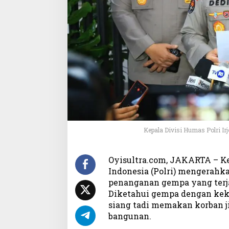
j
u
r
,
P
o
l
r
i
K
e
r
a
Kepala Divisi Humas Polri Ir
h
k
a
Oyisultra.com, JAKARTA – Ke
n
Indonesia (Polri) mengerahk
B
penanganan gempa yang terjad
r
Diketahui gempa dengan keku
i
siang tadi memakan korban j
m
bangunan.
o
b