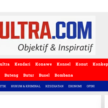
ultra
Kendari
Konawe
Konsel
Konut
Konke
Buteng
Butur
Busel
Bombana
ITIK
HUKUM & KRIMINAL
KESEHATAN
EKONOMI
OPINI