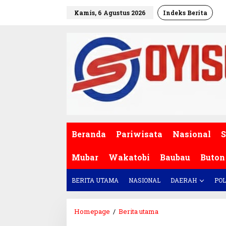
L
Kamis, 6 Agustus 2026
Indeks Berita
e
w
a
t
i
k
e
k
o
n
t
e
Beranda
Pariwisata
Nasional
S
n
Mubar
Wakatobi
Baubau
Buton
BERITA UTAMA
NASIONAL
DAERAH
POL
Homepage
/
Berita utama
B
a