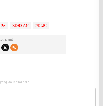
MPA
KORBAN
POLRI
kuti Kami
yang wajib ditandai
*