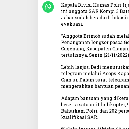
Kepala Divisi Humas Polri Ir
H
i
ini anggota SAR Kompi 3 Bat
n
Jabar sudah berada di lokas
g
evakuasi.
g
a
“Anggota Brimob sudah mela
T
Penanganan longsor pasca G
i
Cugenang, Kabupaten Cianjur
m
tertulisnya, Senin (21/11/2022)
T
r
Lebih lanjut, Dedi menuturka
a
telegram melalui Asops Kapo
u
Cianjur. Dalam surat telegram
m
a
mengerahkan bantuan penang
H
e
Adapun bantuan yang dikerah
a
beserta satu unit helikopter,
l
Baharkam Polri, dan 202 pers
i
kualifikasi SAR.
n
g