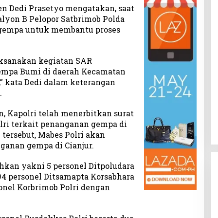
jen Dedi Prasetyo mengatakan, saat
alyon B Pelopor Satbrimob Polda
i gempa untuk membantu proses
ksanakan kegiatan SAR
empa Bumi di daerah Kecamatan
,” kata Dedi dalam keterangan
.
n, Kapolri telah menerbitkan surat
lri terkait penanganan gempa di
 tersebut, Mabes Polri akan
anan gempa di Cianjur.
kan yakni 5 personel Ditpoludara
 94 personel Ditsamapta Korsabhara
onel Korbrimob Polri dengan