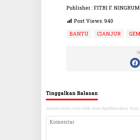
Publisher : FITRI F. NINGRUM
Post Views:
940
BANTU
CIANJUR
GE
I
Tinggalkan Balasan
Alamat email Anda tidak akan dipublikasikan.
Ruas 