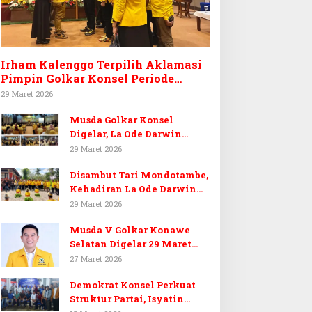
Irham Kalenggo Terpilih Aklamasi
Pimpin Golkar Konsel Periode
Ketiga
29 Maret 2026
Musda Golkar Konsel
Digelar, La Ode Darwin
Tekankan Soliditas Kader
29 Maret 2026
dan Target 14 Kursi DPRD
Disambut Tari Mondotambe,
Konawe Selatan
Kehadiran La Ode Darwin
Hangatkan Musda V Golkar
29 Maret 2026
Konsel
Musda V Golkar Konawe
Selatan Digelar 29 Maret
2026, Dukungan Menguat
27 Maret 2026
untuk Irham Kalenggo
Demokrat Konsel Perkuat
Struktur Partai, Isyatin