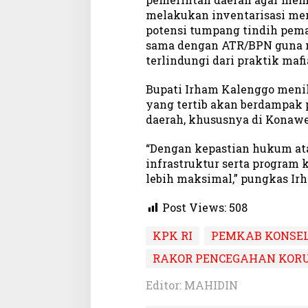
T
melakukan inventarisasi me
a
potensi tumpang tindih peman
t
sama dengan ATR/BPN guna m
a
terlindungi dari praktik mafi
K
e
l
Bupati Irham Kalenggo menil
o
yang tertib akan berdampak p
l
daerah, khususnya di Konawe
a
A
“Dengan kepastian hukum at
s
infrastruktur serta program 
e
lebih maksimal,” pungkas Ir
t
Post Views:
508
KPK RI
PEMKAB KONSE
RAKOR PENCEGAHAN KORU
Editor: MAHIDIN