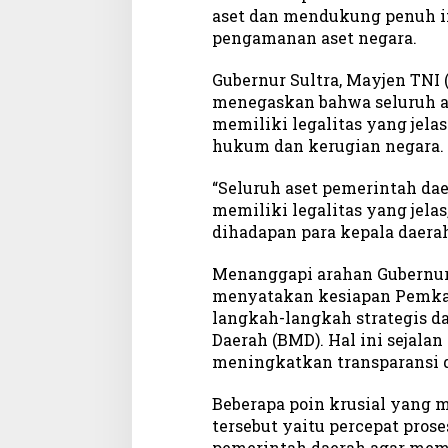
aset dan mendukung penuh in
p
a
pengamanan aset negara.
t
i
Gubernur Sultra, Mayjen TNI
K
menegaskan bahwa seluruh a
o
memiliki legalitas yang jel
n
hukum dan kerugian negara.
s
e
“Seluruh aset pemerintah da
l
memiliki legalitas yang jela
J
dihadapan para kepala daerah
a
n
Menanggapi arahan Gubernur
j
menyatakan kesiapan Pemka
i
P
langkah-langkah strategis 
e
Daerah (BMD). Hal ini sejala
r
meningkatkan transparansi d
k
u
Beberapa poin krusial yang m
a
tersebut yaitu percepat prose
t
pemerintah daerah agar mem