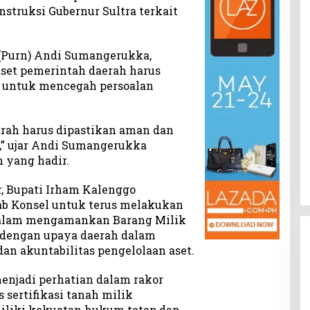
struksi Gubernur Sultra terkait
 (Purn) Andi Sumangerukka,
set pemerintah daerah harus
as untuk mencegah persoalan
erah harus dipastikan aman dan
s,” ujar Andi Sumangerukka
 yang hadir.
, Bupati Irham Kalenggo
b Konsel untuk terus melakukan
dalam mengamankan Barang Milik
n dengan upaya daerah dalam
an akuntabilitas pengelolaan aset.
enjadi perhatian dalam rakor
s sertifikasi tanah milik
iliki kekuatan hukum tetap dan