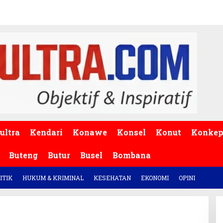
ultra
Kendari
Konawe
Konsel
Konut
Konke
Buteng
Butur
Busel
Bombana
ITIK
HUKUM & KRIMINAL
KESEHATAN
EKONOMI
OPINI