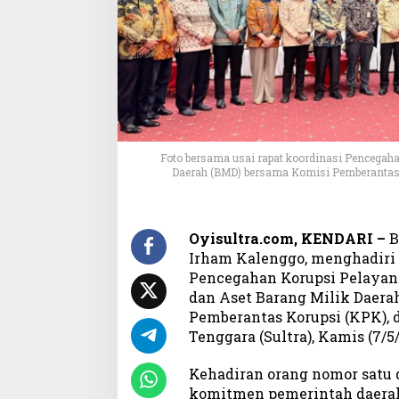
u
p
s
i
B
i
d
a
n
Foto bersama usai rapat koordinasi Pencegah
g
Daerah (BMD) bersama Komisi Pemberantas K
P
e
r
t
Oyisultra.com, KENDARI –
B
a
Irham Kalenggo, menghadiri 
n
Pencegahan Korupsi Pelayan
a
dan Aset Barang Milik Daera
h
Pemberantas Korupsi (KPK), 
a
Tenggara (Sultra), Kamis (7/5/
n
,
Kehadiran orang nomor satu 
B
komitmen pemerintah daerah
u