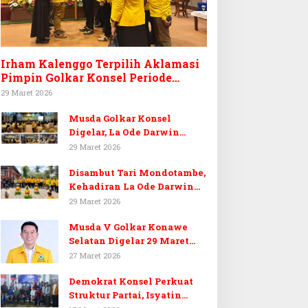
Irham Kalenggo Terpilih Aklamasi
Pimpin Golkar Konsel Periode
Ketiga
29 Maret 2026
Musda Golkar Konsel
Digelar, La Ode Darwin
Tekankan Soliditas Kader
29 Maret 2026
dan Target 14 Kursi DPRD
Disambut Tari Mondotambe,
Konawe Selatan
Kehadiran La Ode Darwin
Hangatkan Musda V Golkar
29 Maret 2026
Konsel
Musda V Golkar Konawe
Selatan Digelar 29 Maret
2026, Dukungan Menguat
27 Maret 2026
untuk Irham Kalenggo
Demokrat Konsel Perkuat
Struktur Partai, Isyatin