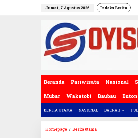
L
Jumat, 7 Agustus 2026
Indeks Berita
e
w
a
t
i
k
e
k
o
n
t
e
Beranda
Pariwisata
Nasional
S
n
Mubar
Wakatobi
Baubau
Buton
BERITA UTAMA
NASIONAL
DAERAH
POL
Homepage
/
Berita utama
H
a