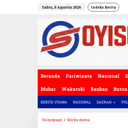
L
Sabtu, 8 Agustus 2026
Indeks Berita
e
w
a
t
i
k
e
k
o
n
t
e
Beranda
Pariwisata
Nasional
S
n
Mubar
Wakatobi
Baubau
Buton
BERITA UTAMA
NASIONAL
DAERAH
POL
Homepage
/
Berita utama
D
i