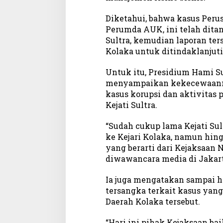
Diketahui, bahwa kasus Peru
Perumda AUK, ini telah ditan
Sultra, kemudian laporan ter
Kolaka untuk ditindaklanjuti
Untuk itu, Presidium Hami Sul
menyampaikan kekecewaann
kasus korupsi dan aktivitas 
Kejati Sultra.
“Sudah cukup lama Kejati Su
ke Kejari Kolaka, namun hin
yang berarti dari Kejaksaan Ne
diwawancara media di Jakarta
Ia juga mengatakan sampai ha
tersangka terkait kasus ya
Daerah Kolaka tersebut.
“Hari ini pihak Kejaksaan bai