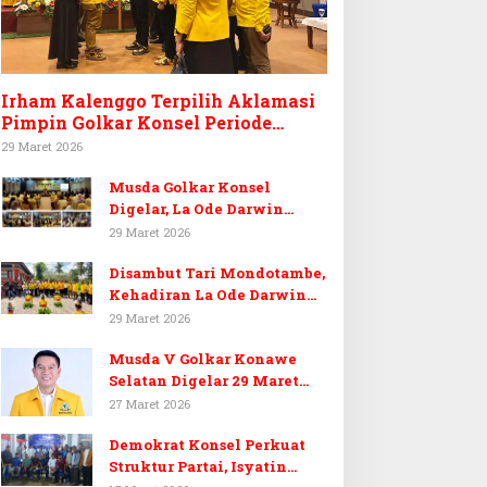
Irham Kalenggo Terpilih Aklamasi
Pimpin Golkar Konsel Periode
Ketiga
29 Maret 2026
Musda Golkar Konsel
Digelar, La Ode Darwin
Tekankan Soliditas Kader
29 Maret 2026
dan Target 14 Kursi DPRD
Disambut Tari Mondotambe,
Konawe Selatan
Kehadiran La Ode Darwin
Hangatkan Musda V Golkar
29 Maret 2026
Konsel
Musda V Golkar Konawe
Selatan Digelar 29 Maret
2026, Dukungan Menguat
27 Maret 2026
untuk Irham Kalenggo
Demokrat Konsel Perkuat
Struktur Partai, Isyatin