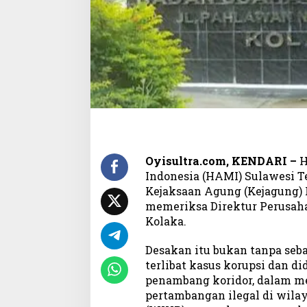
T
a
m
b
a
n
g
I
l
e
g
a
Oyisultra.com, KENDARI –
H
l
Indonesia (HAMI) Sulawesi T
,
Kejaksaan Agung (Kejagung) 
K
memeriksa Direktur Perusa
e
Kolaka.
j
a
Desakan itu bukan tanpa seb
g
u
terlibat kasus korupsi dan d
n
penambang koridor, dalam m
g
pertambangan ilegal di wila
D