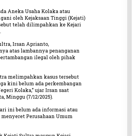
sda Aneka Usaha Kolaka atau
gani oleh Kejaksaan Tinggi (Kejati)
sebut telah dilimpahkan ke Kejari
.
tra, Irsan Aprianto,
ya atas lambannya penanganan
pertambangan ilegal oleh pihak
ltra melimpahkan kasus tersebut
gga kini belum ada perkembangan
geri Kolaka,” ujar Irsan saat
, Minggu (7/12/2025).
ri ini belum ada informasi atau
ng menyeret Perusahaan Umum
k Kejati Sultra maupun Kejari