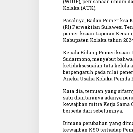
(WIUP), perusahaan umum da
i
Kolaka (AUK).
m
i
Pasalnya, Badan Pemeriksa K
n
(RI) Perwakilan Sulawesi Ten
t
pemeriksaan Laporan Keuang
a
Kabupaten Kolaka tahun 2024
P
e
Kepala Bidang Pemeriksaan I
r
i
Sudarmono, menyebut bahwa 
k
ketidaksesuaian tata kelola 
s
berpengaruh pada nilai pener
a
Aneka Usaha Kolaka Pemda K
D
i
Kata dia, temuan yang sifatny
r
satu diantaranya adanya pe
e
kewajiban mitra Kerja Sama 
k
berbeda dari sebelumnya.
t
u
Dimana perubahan yang dima
r
kewajiban KSO terhadap Pem
P