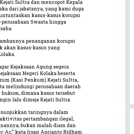
Kejati Sultra dan mencopot Kepala
laka dari jabatanya, yang kami duga
ntuntaskan kasus-kasus korupsi
-perusahaan Swasta hingga
saha.
 lambannya penanganan korupsi
ik akan kasus-kasus yang
Kolaka.
agar Kejaksaan Agung segera
ejaksaan Negeri Kolaka beserta
um (Kasi Penkum) Kejati Sultra,
ta melindungi perusahaan daerah
n hukum, dimana kasus tersebut
gin lalu dimeja Kejati Sultra.
enunjukkan taringnya dalam
ktivitas pertambangan ilegal,
nannya, bukan malah diam dan
r-Ac,” kata Irsan Aprianto Ridham.