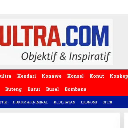
ultra
Kendari
Konawe
Konsel
Konut
Konke
Buteng
Butur
Busel
Bombana
ITIK
HUKUM & KRIMINAL
KESEHATAN
EKONOMI
OPINI