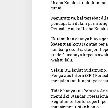
e
Usaha Kolaka, dilakukan mela
r
tunai.
u
m
Menurutnya, hal tersebut dil
d
pendapatan dalam perhitung
a
Perusda Aneka Usaha Kolaka
K
o
“Ditemukan adanya biaya gar
l
ketentuan kontrak atau perj
a
tambang (kontraktor joint ope
k
trader,” ucapnya kepada awak
a
waktu lalu.
Selain itu, lanjut Sudarmon
Pengawas Intern (SPI) Perus
menjalankan fungsinya secar
Tidak hanya itu, Perusda An
memiliki Standar Operasional
kegiatan tertentu, seperti pe
manajemen risiko bisnis.