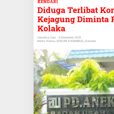
KENDARI
d
Diduga Terlibat Ko
u
g
Kejagung Diminta 
a
T
Kolaka
e
r
Oyisultra.com
8 Desember 2025
l
Berita Utama
,
HUKUM & KRIMINAL
,
Kendari
i
b
a
t
K
o
r
u
p
s
i
d
a
n