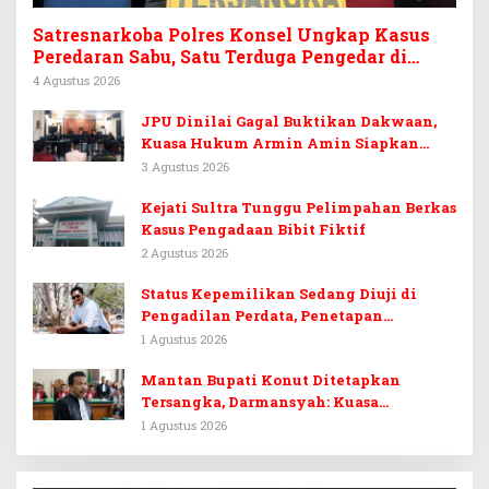
Satresnarkoba Polres Konsel Ungkap Kasus
Peredaran Sabu, Satu Terduga Pengedar di
Tinanggea Ditangkap
4 Agustus 2026
JPU Dinilai Gagal Buktikan Dakwaan,
Kuasa Hukum Armin Amin Siapkan
Pledoi dan Minta Putusan Bebas
3 Agustus 2026
Kejati Sultra Tunggu Pelimpahan Berkas
Kasus Pengadaan Bibit Fiktif
2 Agustus 2026
Status Kepemilikan Sedang Diuji di
Pengadilan Perdata, Penetapan
Tersangka Dr. Ruksamin Dinilai
1 Agustus 2026
Prematur
Mantan Bupati Konut Ditetapkan
Tersangka, Darmansyah: Kuasa
Hukumnya Diduga Kebingungan
1 Agustus 2026