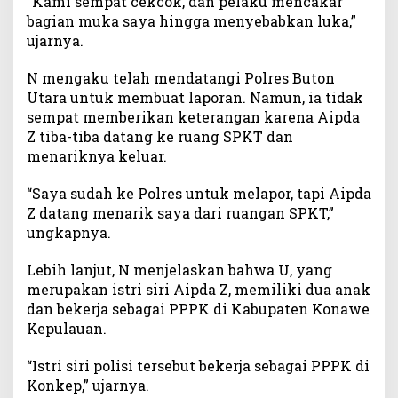
“Kami sempat cekcok, dan pelaku mencakar
a
bagian muka saya hingga menyebabkan luka,”
k
ujarnya.
a
r
N mengaku telah mendatangi Polres Buton
I
Utara untuk membuat laporan. Namun, ia tidak
s
sempat memberikan keterangan karena Aipda
t
r
Z tiba-tiba datang ke ruang SPKT dan
i
menariknya keluar.
S
i
“Saya sudah ke Polres untuk melapor, tapi Aipda
r
Z datang menarik saya dari ruangan SPKT,”
i
ungkapnya.
Lebih lanjut, N menjelaskan bahwa U, yang
merupakan istri siri Aipda Z, memiliki dua anak
dan bekerja sebagai PPPK di Kabupaten Konawe
Kepulauan.
“Istri siri polisi tersebut bekerja sebagai PPPK di
Konkep,” ujarnya.