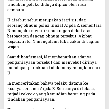
tindakan pelaku diduga dipicu oleh rasa
r
cemburu.
a
,
P
U disebut-sebut merupakan istri siri dari
a
seorang oknum polisi inisial Aipda Z, sementara
c
N mengaku memiliki hubungan dekat atau
a
berpacaran dengan oknum tersebut. Akibat
r
kejadian itu, N mengalami luka cakar di bagian
O
wajah.
k
n
Saat dikonfirmasi, N membenarkan adanya
u
penganiayaan tersebut dan menyebut dirinya
m
mendapat perlakuan tidak menyenangkan dari
P
U.
o
l
i
Ia menceritakan bahwa pelaku datang ke
s
kosnya bersama Aipda Z. Setibanya di lokasi,
i
terjadi cekcok yang kemudian berujung pada
D
tindakan penganiayaan.
i
c