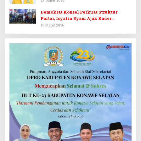
27 Maret 2026
Demokrat Konsel Perkuat Struktur
Partai, Isyatin Syam Ajak Kader
Kembalikan Kejayaan
15 Maret 2026