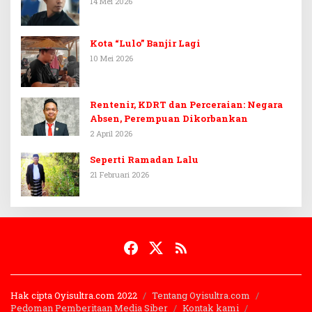
14 Mei 2026
Kota “Lulo” Banjir Lagi
10 Mei 2026
Rentenir, KDRT dan Perceraian: Negara
Absen, Perempuan Dikorbankan
2 April 2026
Seperti Ramadan Lalu
21 Februari 2026
Hak cipta Oyisultra.com 2022
Tentang Oyisultra.com
Pedoman Pemberitaan Media Siber
Kontak kami