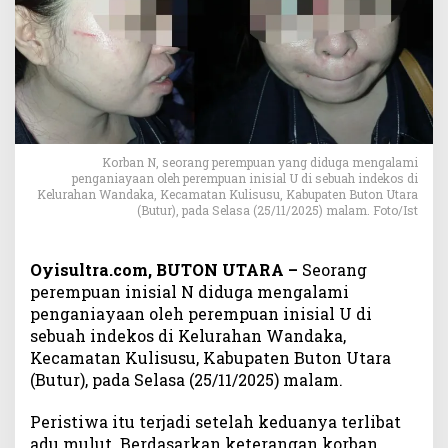
j
u
n
g
K
e
k
e
Korban N, seorang perempuan yang diduga mengalami
r
penganiayaan oleh perempuan inisial U di sebuah indekos di
a
Kelurahan Wandaka, Kecamatan Kulisusu, Kabupaten Buton Utara
s
(Butur), pada Selasa (25/11/2025) malam. Foto/Ist
a
n
d
Oyisultra.com, BUTON UTARA –
Seorang
i
perempuan inisial N diduga mengalami
B
penganiayaan oleh perempuan inisial U di
u
sebuah indekos di Kelurahan Wandaka,
t
Kecamatan Kulisusu, Kabupaten Buton Utara
o
(Butur), pada Selasa (25/11/2025) malam.
n
U
Peristiwa itu terjadi setelah keduanya terlibat
t
adu mulut. Berdasarkan keterangan korban,
a