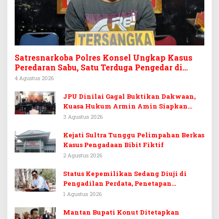
Satresnarkoba Polres Konsel Ungkap Kasus
Peredaran Sabu, Satu Terduga Pengedar di
Tinanggea Ditangkap
4 Agustus 2026
JPU Dinilai Gagal Buktikan Dakwaan,
Kuasa Hukum Armin Amin Siapkan
Pledoi dan Minta Putusan Bebas
3 Agustus 2026
Kejati Sultra Tunggu Pelimpahan Berkas
Kasus Pengadaan Bibit Fiktif
2 Agustus 2026
Status Kepemilikan Sedang Diuji di
Pengadilan Perdata, Penetapan
Tersangka Dr. Ruksamin Dinilai
1 Agustus 2026
Prematur
Mantan Bupati Konut Ditetapkan