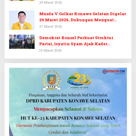
Golkar Konsel
29 Maret 2026
Musda V Golkar Konawe Selatan Digelar
29 Maret 2026, Dukungan Menguat
untuk Irham Kalenggo
27 Maret 2026
Demokrat Konsel Perkuat Struktur
Partai, Isyatin Syam Ajak Kader
Kembalikan Kejayaan
15 Maret 2026