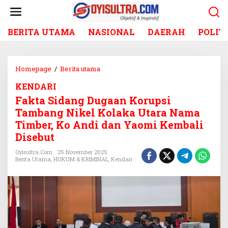
L
e
w
BERITA UTAMA
NASIONAL
DAERAH
POLIT
a
t
i
k
Homepage
/
Berita utama
F
e
a
k
KENDARI
k
o
Fakta Sidang Dugaan Korupsi
t
n
a
Tambang Nikel Kolaka Utara Nama
t
S
Timber, Ko Andi dan Yaomi Kembali
e
i
Disebut
n
d
a
Oyisultra.com
25 November 2025
Berita Utama
,
HUKUM & KRIMINAL
,
Kendari
n
g
D
u
g
a
a