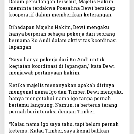
Dalam persidangan tersebut, Majelis Hakim
a
meminta terdakwa Poesalina Dewi bersikap
k
kooperatif dalam memberikan keterangan.
a
U
Dihadapan Majelis Hakim, Dewi mengaku
t
hanya berperan sebagai pekerja dari seorang
a
bernama Ko Andi dalam aktivitas koordinasi
r
lapangan.
a
N
“Saya hanya pekerja dari Ko Andi untuk
a
m
kegiatan koordinasi di lapangan,” kata Dewi
a
menjawab pertanyaan hakim.
T
i
Ketika majelis menanyakan apakah dirinya
m
mengenal nama Igo dan Timber, Dewi mengaku
b
hanya mengetahui nama Igo tanpa pernah
e
bertemu langsung. Namun, ia berterus terang
r
pernah berinteraksi dengan Timber.
,
K
“Kalau nama Igo saya tahu, tapi belum pernah
o
ketemu. Kalau Timber, saya kenal bahkan
A