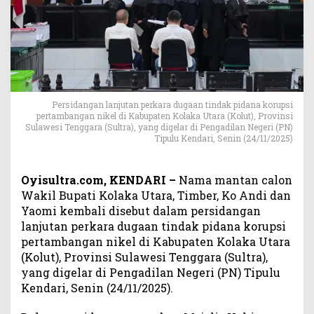
n
K
o
r
u
p
s
i
Persidangan lanjutan perkara dugaan tindak pidana korupsi
pertambangan nikel di Kabupaten Kolaka Utara (Kolut), Provinsi
T
Sulawesi Tenggara (Sultra), yang digelar di Pengadilan Negeri (PN)
a
Tipulu Kendari, Senin (24/11/2025)
m
b
a
Oyisultra.com, KENDARI –
Nama mantan calon
n
Wakil Bupati Kolaka Utara, Timber, Ko Andi dan
g
Yaomi kembali disebut dalam persidangan
N
lanjutan perkara dugaan tindak pidana korupsi
i
pertambangan nikel di Kabupaten Kolaka Utara
k
(Kolut), Provinsi Sulawesi Tenggara (Sultra),
e
l
yang digelar di Pengadilan Negeri (PN) Tipulu
K
Kendari, Senin (24/11/2025).
o
l