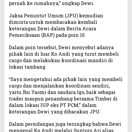
pernah ke rumahnya,” ungkap Dewi.
n
d
i
Jaksa Penuntut Umum (JPU) kemudian
d
diminta untuk membacakan kembali
a
keterangan Dewi dalam Berita Acara
n
Pemeriksaan (BAP) pada poin 10.
Y
a
Dalam poin tersebut, Dewi menyebut adanya
o
pihak lain di luar Ko Andi yang turut membeli
m
cargo dan melakukan koordinasi mandiri di
i
lokasi tambang.
K
e
“Saya mengetahui ada pihak lain yang membeli
m
cargo dan menjalankan koordinasi sendiri,
b
a
yaitu Ibu Yaomi dan saudara Igo, baik sebagai
l
trader maupun penambang bersama Timber di
i
dalam lokasi IUP eks PT PCM,” dalam
D
keterangan Dewi yang dibacakan JPU.
i
s
Dalam persidangan juga terungkap bahwa Dewi
e
mengenal Ko Andi melalui Suntoro Ari alias