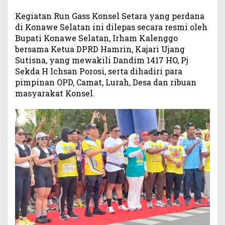
b
Kegiatan Run Gass Konsel Setara yang perdana
u
di Konawe Selatan ini dilepas secara resmi oleh
a
Bupati Konawe Selatan, Irham Kalenggo
n
bersama Ketua DPRD Hamrin, Kajari Ujang
P
Sutisna, yang mewakili Dandim 1417 HO, Pj
e
s
Sekda H Ichsan Porosi, serta dihadiri para
e
pimpinan OPD, Camat, Lurah, Desa dan ribuan
r
masyarakat Konsel.
t
a
I
k
u
t
i
R
u
n
G
a
s