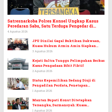
Satresnarkoba Polres Konsel Ungkap Kasus
Peredaran Sabu, Satu Terduga Pengedar di
Tinanggea Ditangkap
4 Agustus 2026
JPU Dinilai Gagal Buktikan Dakwaan,
Kuasa Hukum Armin Amin Siapkan
Pledoi dan Minta Putusan Bebas
3 Agustus 2026
Kejati Sultra Tunggu Pelimpahan Berkas
Kasus Pengadaan Bibit Fiktif
2 Agustus 2026
Status Kepemilikan Sedang Diuji di
Pengadilan Perdata, Penetapan
Tersangka Dr. Ruksamin Dinilai
1 Agustus 2026
Prematur
Mantan Bupati Konut Ditetapkan
Tersangka, Darmansyah: Kuasa
Hukumnya Diduga Kebingungan
1 Agustus 2026