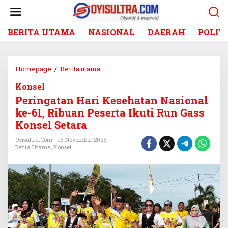
L
e
w
BERITA UTAMA
NASIONAL
DAERAH
POLIT
a
t
i
k
Homepage
/
Berita utama
P
e
e
k
Konsel
r
o
Peringatan Hari Kesehatan Nasional
i
n
n
ke-61, Ribuan Peserta Ikuti Run Gass
t
g
Konsel Setara
e
a
n
t
Oyisultra.com
15 November 2025
Berita Utama
,
Konsel
a
n
H
a
r
i
K
e