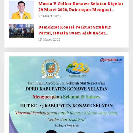
Musda V Golkar Konawe Selatan Digelar
29 Maret 2026, Dukungan Menguat
untuk Irham Kalenggo
27 Maret 2026
Demokrat Konsel Perkuat Struktur
Partai, Isyatin Syam Ajak Kader
Kembalikan Kejayaan
15 Maret 2026