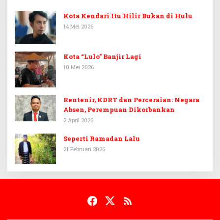
Kota Kendari Itu Hilir Bukan di Hulu
14 Mei 2026
Kota “Lulo” Banjir Lagi
10 Mei 2026
Rentenir, KDRT dan Perceraian: Negara
Absen, Perempuan Dikorbankan
2 April 2026
Seperti Ramadan Lalu
21 Februari 2026