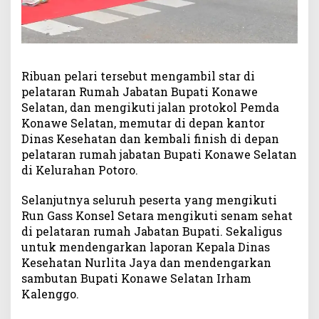
s
K
o
n
s
Ribuan pelari tersebut mengambil star di
e
pelataran Rumah Jabatan Bupati Konawe
l
Selatan, dan mengikuti jalan protokol Pemda
S
e
Konawe Selatan, memutar di depan kantor
t
Dinas Kesehatan dan kembali finish di depan
a
pelataran rumah jabatan Bupati Konawe Selatan
r
di Kelurahan Potoro.
a
Selanjutnya seluruh peserta yang mengikuti
Run Gass Konsel Setara mengikuti senam sehat
di pelataran rumah Jabatan Bupati. Sekaligus
untuk mendengarkan laporan Kepala Dinas
Kesehatan Nurlita Jaya dan mendengarkan
sambutan Bupati Konawe Selatan Irham
Kalenggo.