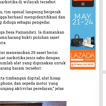
arkotika di wilayah tersebut.
u, tim opsnal langsung bergerak
ga berhasil mengidentifikasi dan
 diduga sebagai pengedar.
arga Desa Pamandati. Ia diamankan
ama barang bukti puluhan saset
nya.
lisi menemukan 29 saset berisi
uat narkotika jenis sabu dengan
 sejumlah alat yang digunakan untuk
rang haram tersebut.
ta timbangan digital, alat hisap
andphone, dan sepeda motor yang
jang aktivitas peredaran,” jelas