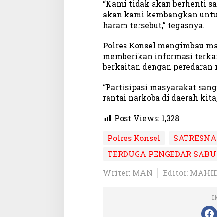
“Kami tidak akan berhenti sa
akan kami kembangkan untu
haram tersebut,” tegasnya.
Polres Konsel mengimbau mas
memberikan informasi terka
berkaitan dengan peredaran 
“Partisipasi masyarakat san
rantai narkoba di daerah kita
Post Views:
1,328
Polres Konsel
SATRESN
TERDUGA PENGEDAR SABU
Writer: MAN
Editor: MAHI
I