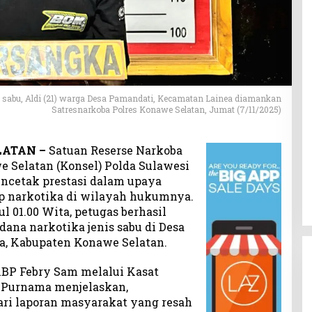
is sabu, Aldi (21) warga Desa Pamandati, Kecamatan Lainea diamankan
Satresnarkoba Polres Konawe Selatan, Jumat (7/11/2025)
LATAN –
Satuan Reserse Narkoba
e Selatan (Konsel) Polda Sulawesi
encetak prestasi dalam upaya
p narkotika di wilayah hukumnya.
ul 01.00 Wita, petugas berhasil
ana narkotika jenis sabu di Desa
a, Kabupaten Konawe Selatan.
KBP Febry Sam melalui Kasat
 Purnama menjelaskan,
ri laporan masyarakat yang resah