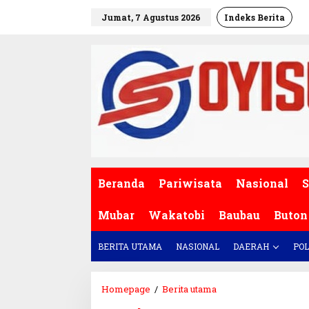
L
Jumat, 7 Agustus 2026
Indeks Berita
e
w
a
t
i
k
e
k
o
n
t
e
Beranda
Pariwisata
Nasional
S
n
Mubar
Wakatobi
Baubau
Buton
BERITA UTAMA
NASIONAL
DAERAH
POL
Homepage
/
Berita utama
P
o