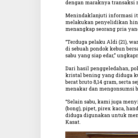
dengan maraknya transaksi n
a
s
Menindaklanjuti informasi it
e
melakukan penyelidikan hing
t
menangkap seorang pria yang
S
i
“Terduga pelaku Aldi (21), w
a
p
di sebuah pondok kebun bers
E
sabu yang siap edar,” ungkap
d
a
Dari hasil penggeledahan, po
r
kristal bening yang diduga k
berat bruto 8,14 gram, serta
menakar dan mengonsumsi ba
“Selain sabu, kami juga menyi
(bong), pipet, pirex kaca, h
diduga digunakan untuk menun
Kasat.