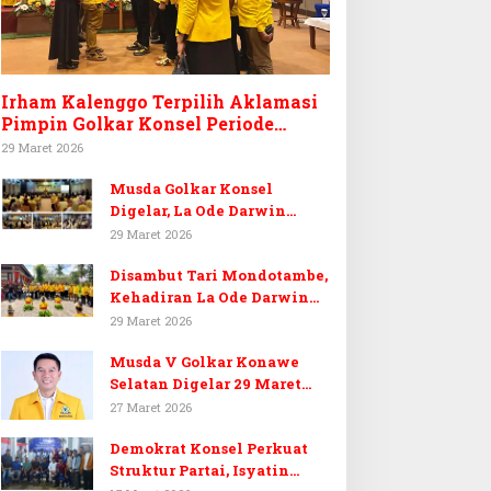
Irham Kalenggo Terpilih Aklamasi
Pimpin Golkar Konsel Periode
Ketiga
29 Maret 2026
Musda Golkar Konsel
Digelar, La Ode Darwin
Tekankan Soliditas Kader
29 Maret 2026
dan Target 14 Kursi DPRD
Disambut Tari Mondotambe,
Konawe Selatan
Kehadiran La Ode Darwin
Hangatkan Musda V Golkar
29 Maret 2026
Konsel
Musda V Golkar Konawe
Selatan Digelar 29 Maret
2026, Dukungan Menguat
27 Maret 2026
untuk Irham Kalenggo
Demokrat Konsel Perkuat
Struktur Partai, Isyatin