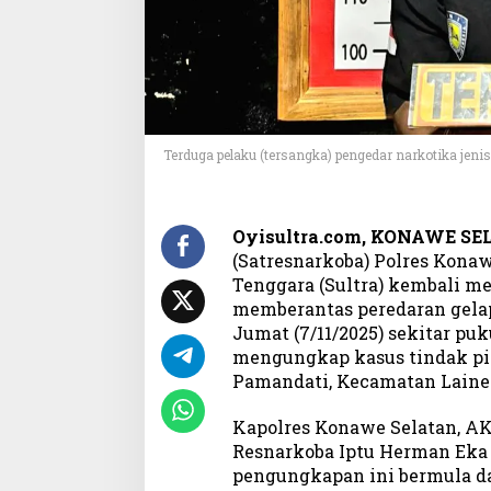
d
a
r
S
a
b
u
Terduga pelaku (tersangka) pengedar narkotika jen
d
i
L
a
Oyisultra.com, KONAWE SE
i
(Satresnarkoba) Polres Konaw
n
Tenggara (Sultra) kembali m
e
memberantas peredaran gela
a
Jumat (7/11/2025) sekitar puk
,
S
mengungkap kasus tindak pid
i
Pamandati, Kecamatan Laine
t
a
Kapolres Konawe Selatan, A
2
Resnarkoba Iptu Herman Eka
9
pengungkapan ini bermula da
S