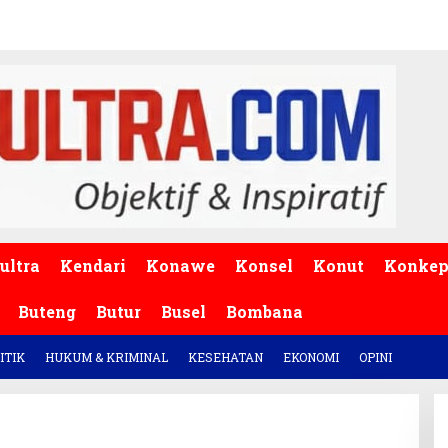
ultra
Kendari
Konawe
Konsel
Konut
Konke
Buteng
Butur
Busel
Bombana
ITIK
HUKUM & KRIMINAL
KESEHATAN
EKONOMI
OPINI