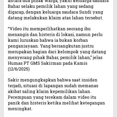
antara dua pihak warga, yakni keluarga saudara
S
Bahar selaku pemilik lahan yang sedang
:
digarap, dengan keluarga saudara Sundi yang
M
datang melakukan klaim atas lahan tersebut.
u
r
“Video itu memperlihatkan seorang ibu
n
menangis dan histeris di lokasi, namun perlu
i
kami luruskan bahwa ia bukan korban
K
penganiayaan. Yang bersangkutan justru
o
merupakan bagian dari kelompok yang datang
n
menyerang pihak Bahar, pemilik lahan,” jelas
f
l
Humas PT GMS Sakirman pada Kamis
i
(12/6/2025)
k
A
Sakir mengungkapkan bahwa saat insiden
n
terjadi, situasi di lapangan sudah memanas
t
akibat saling klaim kepemilikan lahan.
a
Perempuan yang terekam dalam video itu
r
panik dan histeris ketika melihat ketegangan
w
meningkat.
a
r