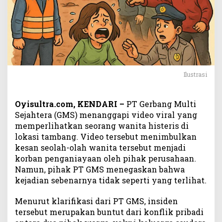
r
i
s
d
i
L
o
k
Ilustrasi
a
s
i
Oyisultra.com, KENDARI –
PT Gerbang Multi
T
Sejahtera (GMS) menanggapi video viral yang
a
memperlihatkan seorang wanita histeris di
m
lokasi tambang. Video tersebut menimbulkan
b
kesan seolah-olah wanita tersebut menjadi
a
korban penganiayaan oleh pihak perusahaan.
n
Namun, pihak PT GMS menegaskan bahwa
g
kejadian sebenarnya tidak seperti yang terlihat.
,
P
Menurut klarifikasi dari PT GMS, insiden
T
tersebut merupakan buntut dari konflik pribadi
G
M