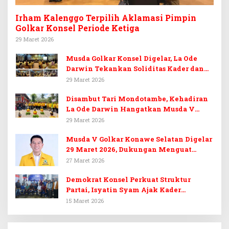
Irham Kalenggo Terpilih Aklamasi Pimpin
Golkar Konsel Periode Ketiga
29 Maret 2026
Musda Golkar Konsel Digelar, La Ode
Darwin Tekankan Soliditas Kader dan
Target 14 Kursi DPRD Konawe Selatan
29 Maret 2026
Disambut Tari Mondotambe, Kehadiran
La Ode Darwin Hangatkan Musda V
Golkar Konsel
29 Maret 2026
Musda V Golkar Konawe Selatan Digelar
29 Maret 2026, Dukungan Menguat
untuk Irham Kalenggo
27 Maret 2026
Demokrat Konsel Perkuat Struktur
Partai, Isyatin Syam Ajak Kader
Kembalikan Kejayaan
15 Maret 2026