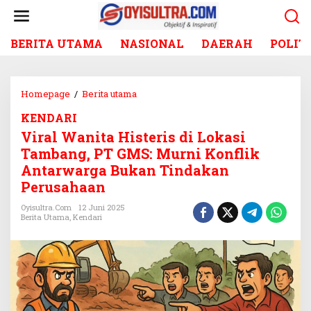
L
e
w
BERITA UTAMA
NASIONAL
DAERAH
POLIT
a
t
i
k
Homepage
/
Berita utama
V
e
i
k
KENDARI
r
o
Viral Wanita Histeris di Lokasi
a
n
l
Tambang, PT GMS: Murni Konflik
t
W
Antarwarga Bukan Tindakan
e
a
Perusahaan
n
n
i
Oyisultra.com
12 Juni 2025
Berita Utama
,
Kendari
t
a
H
i
s
t
e