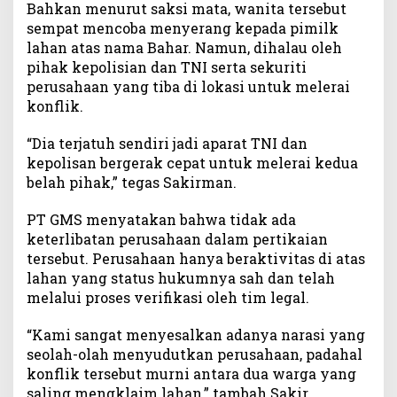
Bahkan menurut saksi mata, wanita tersebut
g
sempat mencoba menyerang kepada pimilk
a
B
lahan atas nama Bahar. Namun, dihalau oleh
u
pihak kepolisian dan TNI serta sekuriti
k
perusahaan yang tiba di lokasi untuk melerai
a
konflik.
n
T
“Dia terjatuh sendiri jadi aparat TNI dan
i
kepolisan bergerak cepat untuk melerai kedua
n
belah pihak,” tegas Sakirman.
d
a
PT GMS menyatakan bahwa tidak ada
k
keterlibatan perusahaan dalam pertikaian
a
tersebut. Perusahaan hanya beraktivitas di atas
n
P
lahan yang status hukumnya sah dan telah
e
melalui proses verifikasi oleh tim legal.
r
u
“Kami sangat menyesalkan adanya narasi yang
s
seolah-olah menyudutkan perusahaan, padahal
a
konflik tersebut murni antara dua warga yang
h
saling mengklaim lahan,” tambah Sakir.