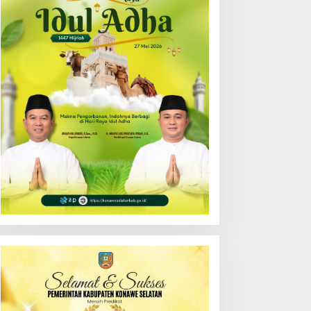
AD Wilayah Sultra Beri
Mengintai, Bupati Konsel
antunan Anak Pegawai
Minta Siskamling
erprestasi
Diaktifkan Kembali