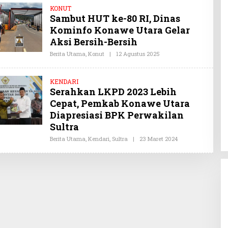
H
O
KONUT
O
M
Sambut HUT ke-80 RI, Dinas
Y
I
Kominfo Konawe Utara Gelar
S
U
Aksi Bersih-Bersih
L
T
Berita Utama
,
Konut
|
12 Agustus 2025
O
R
L
A
E
.
H
C
KENDARI
O
O
Serahkan LKPD 2023 Lebih
Y
M
I
Cepat, Pemkab Konawe Utara
S
U
Diapresiasi BPK Perwakilan
L
Sultra
T
R
Berita Utama
,
Kendari
,
Sultra
|
23 Maret 2024
O
A
L
.
E
C
H
O
O
M
Y
I
S
U
L
T
R
A