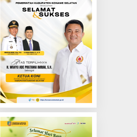
eringati HUT ke-XXVI,
Ancaman Narkoba