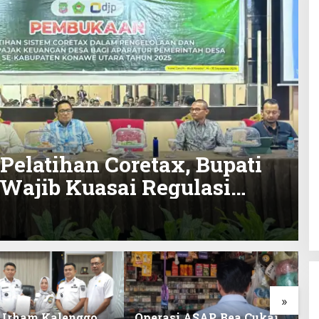
Pelatihan Coretax, Bupati
 Wajib Kuasai Regulasi
»
 Irham Kalenggo
Operasi ASAP, Bea Cukai
P