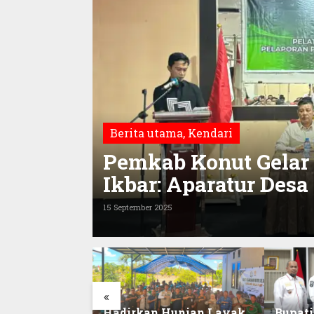
Berita utama
,
Kendari
Pemkab Konut Gelar 
Ikbar: Aparatur Desa
Pajak Modern
15 September 2025
«
arkoba
Hadirkan Hunian Layak,
Bupati