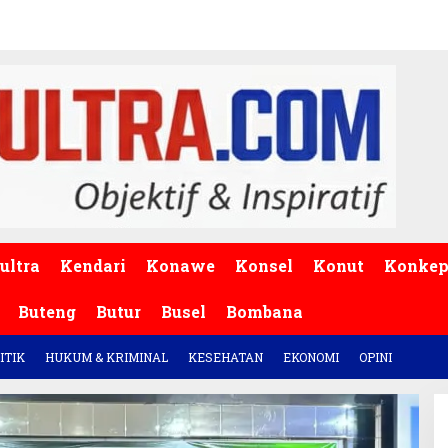
ultra
Kendari
Konawe
Konsel
Konut
Konke
Buteng
Butur
Busel
Bombana
ITIK
HUKUM & KRIMINAL
KESEHATAN
EKONOMI
OPINI