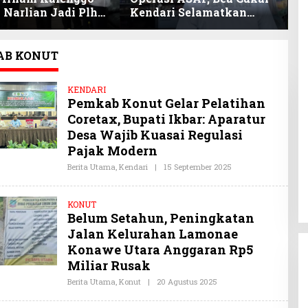
 Narlian Jadi Plh
Kendari Selamatkan
I
Konsel Gantikan
Keuangan Negara
S
 Porosi
Miliaran Rupiah Melalui
B
Penindakan Barang Kena
AB KONUT
Cukai Ilegal
KENDARI
Pemkab Konut Gelar Pelatihan
Coretax, Bupati Ikbar: Aparatur
Desa Wajib Kuasai Regulasi
Pajak Modern
Berita Utama
,
Kendari
|
15 September 2025
O
L
E
H
KONUT
O
Belum Setahun, Peningkatan
Y
I
Jalan Kelurahan Lamonae
S
U
Konawe Utara Anggaran Rp5
L
Miliar Rusak
T
R
Berita Utama
,
Konut
|
20 Agustus 2025
O
A
L
.
E
C