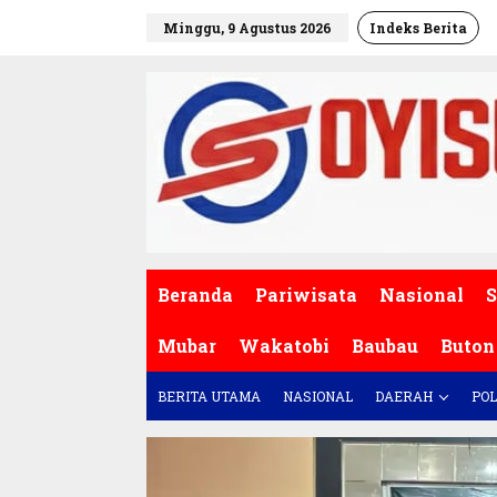
L
Minggu, 9 Agustus 2026
Indeks Berita
e
w
a
t
i
k
e
k
o
n
t
e
Beranda
Pariwisata
Nasional
S
n
Mubar
Wakatobi
Baubau
Buton
BERITA UTAMA
NASIONAL
DAERAH
POL