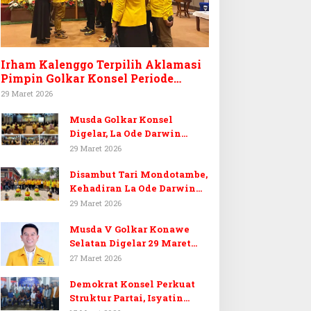
Irham Kalenggo Terpilih Aklamasi
Pimpin Golkar Konsel Periode
Ketiga
29 Maret 2026
Musda Golkar Konsel
Digelar, La Ode Darwin
Tekankan Soliditas Kader
29 Maret 2026
dan Target 14 Kursi DPRD
Disambut Tari Mondotambe,
Konawe Selatan
Kehadiran La Ode Darwin
Hangatkan Musda V Golkar
29 Maret 2026
Konsel
Musda V Golkar Konawe
Selatan Digelar 29 Maret
2026, Dukungan Menguat
27 Maret 2026
untuk Irham Kalenggo
Demokrat Konsel Perkuat
Struktur Partai, Isyatin