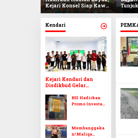
Bupati Konsel
Kejari Konsel Siap Kawal
Tunjuk
amling
Program BSPS
Sekda 
 Kembali
Pembangunan 500 Unit
Ichsan
Rumah
Kendari
PEMK
Kejari Kendari dan
Disdikbud Gelar
Pemaparan Awal
Pengawalan Proyek
BSI Hadirkan
Strategis Daerah 2026
Promo Investasi
Emas 2026,
Angsuran Tetap
dan Ringan
Membanggaka
n! Maliqa