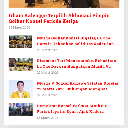
Irham Kalenggo Terpilih Aklamasi Pimpin
Golkar Konsel Periode Ketiga
29 Maret 2026
Musda Golkar Konsel Digelar, La Ode
Darwin Tekankan Soliditas Kader dan
Target 14 Kursi DPRD Konawe Selatan
29 Maret 2026
Disambut Tari Mondotambe, Kehadiran
La Ode Darwin Hangatkan Musda V
Golkar Konsel
29 Maret 2026
Musda V Golkar Konawe Selatan Digelar
29 Maret 2026, Dukungan Menguat
untuk Irham Kalenggo
27 Maret 2026
Demokrat Konsel Perkuat Struktur
Partai, Isyatin Syam Ajak Kader
Kembalikan Kejayaan
15 Maret 2026