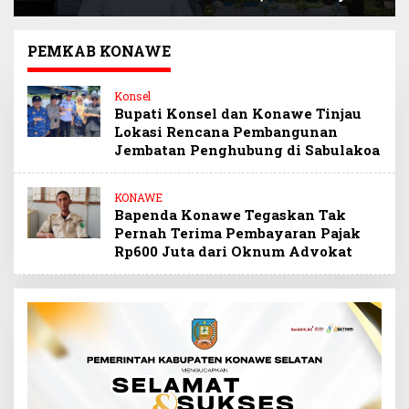
Selamatkan
Sultra Beri Santunan
Keuangan Negara
Anak Pegawai
Miliaran Rupiah
Berprestasi
PEMKAB KONAWE
Melalui Penindakan
Barang Kena Cukai
Konsel
Ilegal
Bupati Konsel dan Konawe Tinjau
Lokasi Rencana Pembangunan
Jembatan Penghubung di Sabulakoa
KONAWE
Bapenda Konawe Tegaskan Tak
Pernah Terima Pembayaran Pajak
Rp600 Juta dari Oknum Advokat