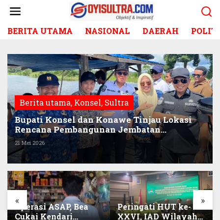
L
e
w
BERITA UTAMA
NASIONAL
DAERAH
POLIT
a
t
i
k
e
k
o
Berita utama
,
Konsel
,
Sultra
n
t
Bupati Konsel dan Konawe Tinjau Lokasi
e
Rencana Pembangunan Jembatan
n
Penghubung di Sabulakoa
21 Mei 2026
«
»
Operasi ASAP, Bea
Peringati HUT ke-
Cukai Kendari
XXVI, IAD Wilayah