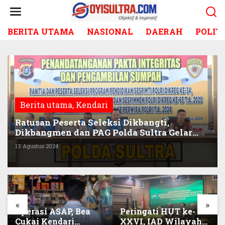
L
e
w
BERITA UTAMA
NASIONAL
DAERAH
POLIT
a
t
i
k
e
k
o
Berita utama
,
Kendari
n
t
Ratusan Peserta Seleksi Dikbangti,
e
Dikbangmen dan PAG Polda Sultra Gelar
n
Penandatanganan Pakta Integritas
13 Agustus 2024
«
»
Operasi ASAP, Bea
Peringati HUT ke-
Cukai Kendari
XXVI, IAD Wilayah