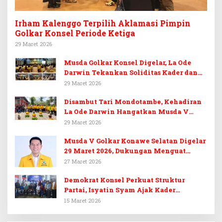
Irham Kalenggo Terpilih Aklamasi Pimpin
Golkar Konsel Periode Ketiga
29 Maret 2026
Musda Golkar Konsel Digelar, La Ode
Darwin Tekankan Soliditas Kader dan
Target 14 Kursi DPRD Konawe Selatan
29 Maret 2026
Disambut Tari Mondotambe, Kehadiran
La Ode Darwin Hangatkan Musda V
Golkar Konsel
29 Maret 2026
Musda V Golkar Konawe Selatan Digelar
29 Maret 2026, Dukungan Menguat
untuk Irham Kalenggo
27 Maret 2026
Demokrat Konsel Perkuat Struktur
Partai, Isyatin Syam Ajak Kader
Kembalikan Kejayaan
15 Maret 2026