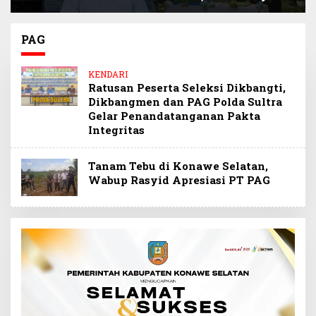
Selamatkan
Sultra Beri Santunan
Keuangan Negara
Anak Pegawai
Miliaran Rupiah
Berprestasi
PAG
Melalui Penindakan
Barang Kena Cukai
KENDARI
Ilegal
Ratusan Peserta Seleksi Dikbangti,
Dikbangmen dan PAG Polda Sultra
Gelar Penandatanganan Pakta
Integritas
Tanam Tebu di Konawe Selatan,
Wabup Rasyid Apresiasi PT PAG