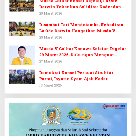
Musda Golkar Konsel Digelar, La Ode
Darwin Tekankan Soliditas Kader dan
Target 14 Kursi DPRD Konawe Selatan
29 Maret 2026
Disambut Tari Mondotambe, Kehadiran
La Ode Darwin Hangatkan Musda V
Golkar Konsel
29 Maret 2026
Musda V Golkar Konawe Selatan Digelar
29 Maret 2026, Dukungan Menguat
untuk Irham Kalenggo
27 Maret 2026
Demokrat Konsel Perkuat Struktur
Partai, Isyatin Syam Ajak Kader
Kembalikan Kejayaan
15 Maret 2026