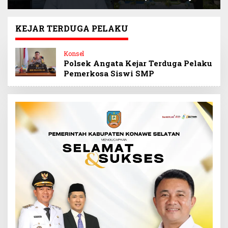
Selamatkan
Sultra Beri Santunan
Keuangan Negara
Anak Pegawai
Miliaran Rupiah
Berprestasi
KEJAR TERDUGA PELAKU
Melalui Penindakan
Barang Kena Cukai
Konsel
Ilegal
Polsek Angata Kejar Terduga Pelaku
Pemerkosa Siswi SMP