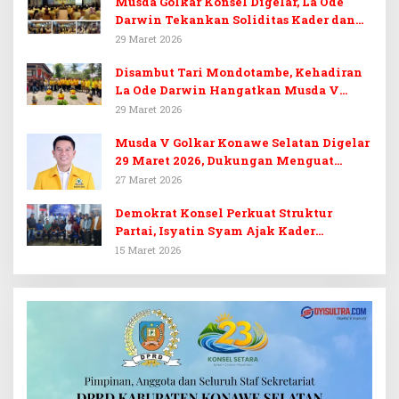
Musda Golkar Konsel Digelar, La Ode
Darwin Tekankan Soliditas Kader dan
Target 14 Kursi DPRD Konawe Selatan
29 Maret 2026
Disambut Tari Mondotambe, Kehadiran
La Ode Darwin Hangatkan Musda V
Golkar Konsel
29 Maret 2026
Musda V Golkar Konawe Selatan Digelar
29 Maret 2026, Dukungan Menguat
untuk Irham Kalenggo
27 Maret 2026
Demokrat Konsel Perkuat Struktur
Partai, Isyatin Syam Ajak Kader
Kembalikan Kejayaan
15 Maret 2026