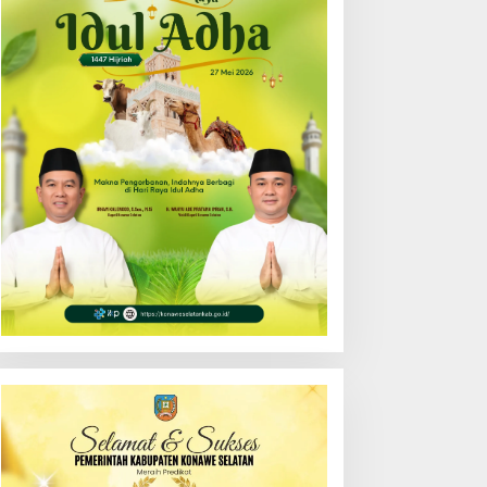
enerangan Hukum
Tunjuk Narlian Jadi Plh
rogram “Jaga Desa”
Sekda Konsel Gantikan
ersama Pemkab Konsel
Ichsan Porosi