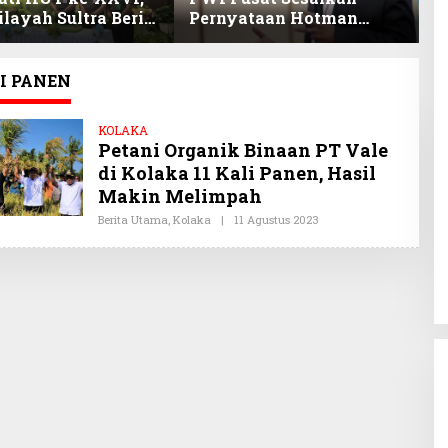
layah Sultra Beri
Pernyataan Hotman
P
nan Anak Pegawai
Paris, Minta Hormati
P
stasi
Martabat Wartawan dan
B
Kemerdekaan Pers
LI PANEN
KOLAKA
Petani Organik Binaan PT Vale
di Kolaka 11 Kali Panen, Hasil
Makin Melimpah
Berita Utama
,
Kolaka
|
11 Agustus 2023
O
L
E
H
O
Y
I
S
U
L
T
R
A
.
C
O
M