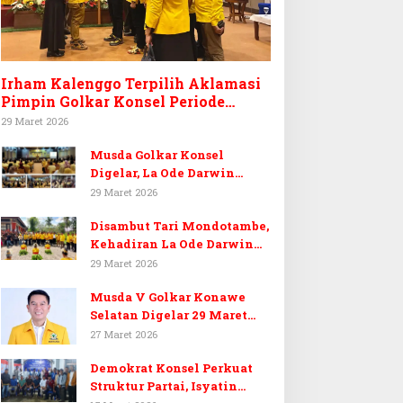
Irham Kalenggo Terpilih Aklamasi
Pimpin Golkar Konsel Periode
Ketiga
29 Maret 2026
Musda Golkar Konsel
Digelar, La Ode Darwin
Tekankan Soliditas Kader
29 Maret 2026
dan Target 14 Kursi DPRD
Disambut Tari Mondotambe,
Konawe Selatan
Kehadiran La Ode Darwin
Hangatkan Musda V Golkar
29 Maret 2026
Konsel
Musda V Golkar Konawe
Selatan Digelar 29 Maret
2026, Dukungan Menguat
27 Maret 2026
untuk Irham Kalenggo
Demokrat Konsel Perkuat
Struktur Partai, Isyatin