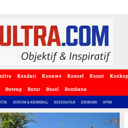
ultra
Kendari
Konawe
Konsel
Konut
Konke
Buteng
Butur
Busel
Bombana
ITIK
HUKUM & KRIMINAL
KESEHATAN
EKONOMI
OPINI