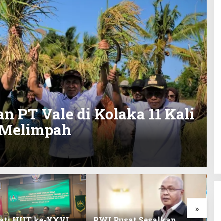
n PT Vale di Kolaka 11 Kali
 Melimpah
»
ati HUT ke-XXVI,
PWI Pusat Sesalkan
K