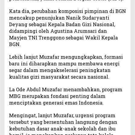
n
Kata dia, perubahan komposisi pimpinan di BGN
K
mencakup penunjukan Nanik Sudaryanti
e
p
Deyang sebagai Kepala Badan Gizi Nasional,
e
didampingi oleh Agustina Arumsari dan
m
Mayjen TNI Trenggono sebagai Wakil Kepala
i
BGN.
m
p
Lebih lanjut Muzafar mengungkapkan, formasi
i
baru ini diharapkan mampu membawa energi
n
segar dalam mengakselerasi peningkatan
a
kualitas gizi masyarakat secara nasional.
n
B
La Ode Abdul Muzafar menambahkan, program
a
MBG merupakan fondasi penting dalam
d
a
menciptakan generasi emas Indonesia.
n
G
Mengingat, lanjut Muzafar, urgensi program
i
tersebut yang bersentuhan langsung dengan
z
kebutuhan dasar anak-anak sekolah dan ibu
i