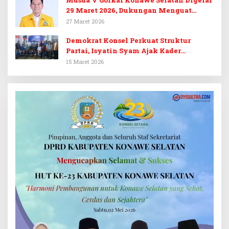
29 Maret 2026, Dukungan Menguat
untuk Irham Kalenggo
27 Maret 2026
Demokrat Konsel Perkuat Struktur
Partai, Isyatin Syam Ajak Kader
Kembalikan Kejayaan
15 Maret 2026