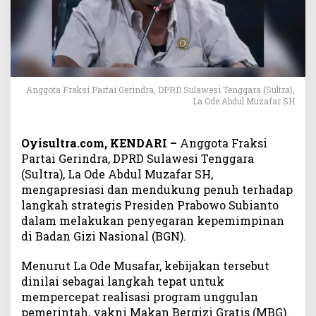
R
D
S
u
l
t
r
Anggota Fraksi Partai Gerindra, DPRD Sulawesi Tenggara (Sultra),
La Ode Abdul Muzafar SH
a
D
u
Oyisultra.com, KENDARI –
Anggota Fraksi
k
Partai Gerindra, DPRD Sulawesi Tenggara
u
(Sultra), La Ode Abdul Muzafar SH,
n
g
mengapresiasi dan mendukung penuh terhadap
P
langkah strategis Presiden Prabowo Subianto
e
dalam melakukan penyegaran kepemimpinan
n
di Badan Gizi Nasional (BGN).
y
e
Menurut La Ode Musafar, kebijakan tersebut
g
dinilai sebagai langkah tepat untuk
a
mempercepat realisasi program unggulan
r
pemerintah, yakni Makan Bergizi Gratis (MBG).
a