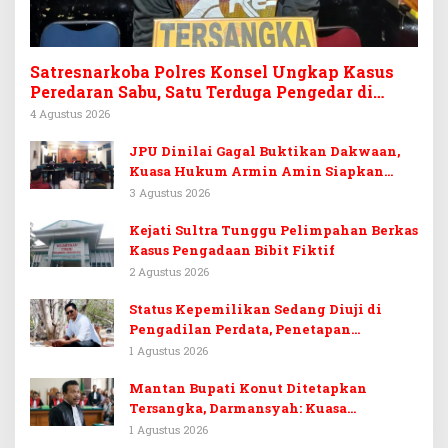
Satresnarkoba Polres Konsel Ungkap Kasus
Peredaran Sabu, Satu Terduga Pengedar di
Tinanggea Ditangkap
4 Agustus 2026
JPU Dinilai Gagal Buktikan Dakwaan,
Kuasa Hukum Armin Amin Siapkan
Pledoi dan Minta Putusan Bebas
3 Agustus 2026
Kejati Sultra Tunggu Pelimpahan Berkas
Kasus Pengadaan Bibit Fiktif
2 Agustus 2026
Status Kepemilikan Sedang Diuji di
Pengadilan Perdata, Penetapan
Tersangka Dr. Ruksamin Dinilai
1 Agustus 2026
Prematur
Mantan Bupati Konut Ditetapkan
Tersangka, Darmansyah: Kuasa
Hukumnya Diduga Kebingungan
1 Agustus 2026