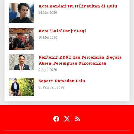
Kota Kendari Itu Hilir Bukan di Hulu
14 Mei 2026
Kota “Lulo” Banjir Lagi
10 Mei 2026
Rentenir, KDRT dan Perceraian: Negara
Absen, Perempuan Dikorbankan
2 April 2026
Seperti Ramadan Lalu
21 Februari 2026