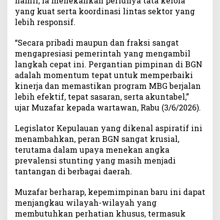
hamil, ia menekankan perlunya tata kelola
N
yang kuat serta koordinasi lintas sektor yang
a
lebih responsif.
s
i
“Secara pribadi maupun dan fraksi sangat
o
mengapresiasi pemerintah yang mengambil
n
langkah cepat ini. Pergantian pimpinan di BGN
a
l
adalah momentum tepat untuk memperbaiki
kinerja dan memastikan program MBG berjalan
lebih efektif, tepat sasaran, serta akuntabel,”
ujar Muzafar kepada wartawan, Rabu (3/6/2026).
Legislator Kepulauan yang dikenal aspiratif ini
menambahkan, peran BGN sangat krusial,
terutama dalam upaya menekan angka
prevalensi stunting yang masih menjadi
tantangan di berbagai daerah.
Muzafar berharap, kepemimpinan baru ini dapat
menjangkau wilayah-wilayah yang
membutuhkan perhatian khusus, termasuk