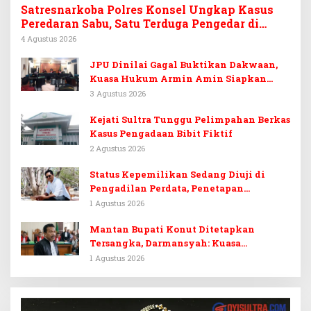
Satresnarkoba Polres Konsel Ungkap Kasus
Peredaran Sabu, Satu Terduga Pengedar di
Tinanggea Ditangkap
4 Agustus 2026
JPU Dinilai Gagal Buktikan Dakwaan,
Kuasa Hukum Armin Amin Siapkan
Pledoi dan Minta Putusan Bebas
3 Agustus 2026
Kejati Sultra Tunggu Pelimpahan Berkas
Kasus Pengadaan Bibit Fiktif
2 Agustus 2026
Status Kepemilikan Sedang Diuji di
Pengadilan Perdata, Penetapan
Tersangka Dr. Ruksamin Dinilai
1 Agustus 2026
Prematur
Mantan Bupati Konut Ditetapkan
Tersangka, Darmansyah: Kuasa
Hukumnya Diduga Kebingungan
1 Agustus 2026