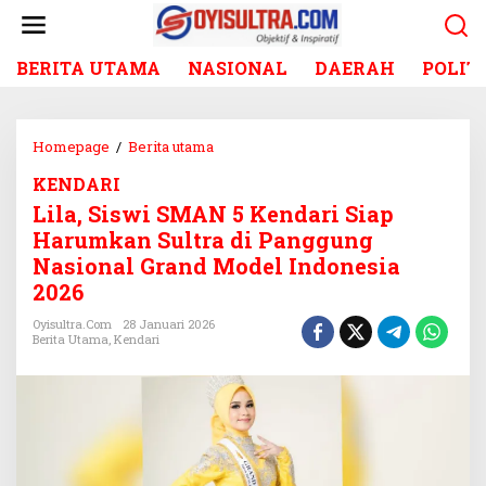
L
e
w
BERITA UTAMA
NASIONAL
DAERAH
POLIT
a
t
i
k
Homepage
/
Berita utama
L
e
i
k
KENDARI
l
o
Lila, Siswi SMAN 5 Kendari Siap
a
n
,
Harumkan Sultra di Panggung
t
S
Nasional Grand Model Indonesia
e
i
2026
n
s
w
Oyisultra.com
28 Januari 2026
Berita Utama
,
Kendari
i
S
M
A
N
5
K