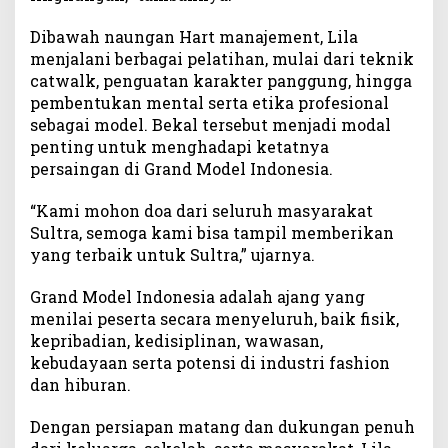
n
d
Dibawah naungan Hart manajement, Lila
M
menjalani berbagai pelatihan, mulai dari teknik
o
catwalk, penguatan karakter panggung, hingga
d
pembentukan mental serta etika profesional
e
sebagai model. Bekal tersebut menjadi modal
l
penting untuk menghadapi ketatnya
I
persaingan di Grand Model Indonesia.
n
d
“Kami mohon doa dari seluruh masyarakat
o
n
Sultra, semoga kami bisa tampil memberikan
e
yang terbaik untuk Sultra,” ujarnya.
s
i
Grand Model Indonesia adalah ajang yang
a
menilai peserta secara menyeluruh, baik fisik,
2
kepribadian, kedisiplinan, wawasan,
0
kebudayaan serta potensi di industri fashion
2
dan hiburan.
6
Dengan persiapan matang dan dukungan penuh