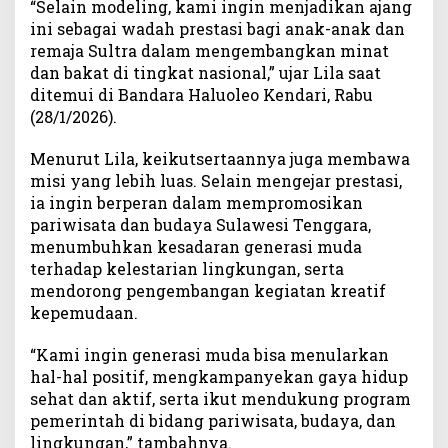
“Selain modeling, kami ingin menjadikan ajang
a
ini sebagai wadah prestasi bagi anak-anak dan
d
remaja Sultra dalam mengembangkan minat
i
dan bakat di tingkat nasional,” ujar Lila saat
P
ditemui di Bandara Haluoleo Kendari, Rabu
a
(28/1/2026).
n
g
Menurut Lila, keikutsertaannya juga membawa
g
u
misi yang lebih luas. Selain mengejar prestasi,
n
ia ingin berperan dalam mempromosikan
g
pariwisata dan budaya Sulawesi Tenggara,
N
menumbuhkan kesadaran generasi muda
a
terhadap kelestarian lingkungan, serta
s
mendorong pengembangan kegiatan kreatif
i
kepemudaan.
o
n
“Kami ingin generasi muda bisa menularkan
a
hal-hal positif, mengkampanyekan gaya hidup
l
sehat dan aktif, serta ikut mendukung program
G
r
pemerintah di bidang pariwisata, budaya, dan
a
lingkungan,” tambahnya.