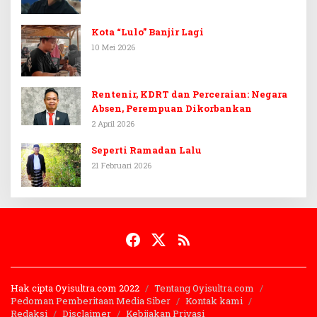
Kota “Lulo” Banjir Lagi
10 Mei 2026
Rentenir, KDRT dan Perceraian: Negara
Absen, Perempuan Dikorbankan
2 April 2026
Seperti Ramadan Lalu
21 Februari 2026
Hak cipta Oyisultra.com 2022
Tentang Oyisultra.com
Pedoman Pemberitaan Media Siber
Kontak kami
Redaksi
Disclaimer
Kebijakan Privasi