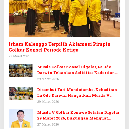
Irham Kalenggo Terpilih Aklamasi Pimpin
Golkar Konsel Periode Ketiga
29 Maret 2026
Musda Golkar Konsel Digelar, La Ode
Darwin Tekankan Soliditas Kader dan
Target 14 Kursi DPRD Konawe Selatan
29 Maret 2026
Disambut Tari Mondotambe, Kehadiran
La Ode Darwin Hangatkan Musda V
Golkar Konsel
29 Maret 2026
Musda V Golkar Konawe Selatan Digelar
29 Maret 2026, Dukungan Menguat
untuk Irham Kalenggo
27 Maret 2026