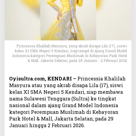
e
n
d
a
r
i
S
i
Princessia Khalilah Masyura, yang akrab disapa Lila (17), siswi
a
kelas XI SMA Negeri 5 Kendari, siap tampil di ajang Grand Model
Indonesia kategori Perempuan Muslimah di Kebayoran Park Hotel
p
& Mall, Jakarta Selatan, pada 29 Januari - 2 Februari 2026
H
a
r
Oyisultra.com, KENDARI –
Princessia Khalilah
u
Masyura atau yang akrab disapa Lila (17), siswi
m
kelas XI SMA Negeri 5 Kendari, siap membawa
k
nama Sulawesi Tenggara (Sultra) ke tingkat
a
nasional dalam ajang Grand Model Indonesia
n
S
kategori Perempuan Muslimah di Kebayoran
u
Park Hotel & Mall, Jakarta Selatan, pada 29
l
Januari hingga 2 Februari 2026.
t
r