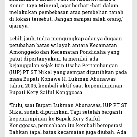
a
Konut Jaya Mineral, agar berhati-hati dalam
n
melakukan pembebasan atau pembelian tanah
C
di lokasi tersebut. Jangan sampai salah orang,”
a
ujarnya.
m
a
t
Lebih jauh, Indra mengungkap adanya dugaan
A
perubahan batas wilayah antara Kecamatan
m
Amonggedo dan Kecamatan Pondidaha yang
o
patut dipertanyakan. Ia menilai, ada
n
kejanggalan sejak Izin Usaha Pertambangan
g
(IUP) PT ST Nikel yang sempat diputihkan pada
g
masa Bupati Konawe H. Lukman Abunawas
e
tahun 2005, kembali aktif saat kepemimpinan
d
Bupati Kery Saiful Konggoasa.
o
“Dulu, saat Bupati Lukman Abunawas, IUP PT ST
Nikel sudah diputihkan. Tapi setelah berganti
kepemimpinan ke Bapak Kery Saiful
Konggoasa, perusahaan itu kembali beroperasi.
Bahkan tapal batas kecamatan juga diubah. Ada