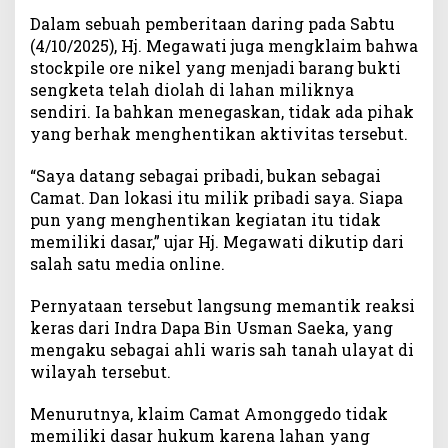
e
Dalam sebuah pemberitaan daring pada Sabtu
a
(4/10/2025), Hj. Megawati juga mengklaim bahwa
T
stockpile ore nikel yang menjadi barang bukti
a
sengketa telah diolah di lahan miliknya
m
sendiri. Ia bahkan menegaskan, tidak ada pihak
b
yang berhak menghentikan aktivitas tersebut.
a
n
“Saya datang sebagai pribadi, bukan sebagai
g
Camat. Dan lokasi itu milik pribadi saya. Siapa
,
pun yang menghentikan kegiatan itu tidak
A
h
memiliki dasar,” ujar Hj. Megawati dikutip dari
l
salah satu media online.
i
W
Pernyataan tersebut langsung memantik reaksi
a
keras dari Indra Dapa Bin Usman Saeka, yang
r
mengaku sebagai ahli waris sah tanah ulayat di
i
wilayah tersebut.
s
T
Menurutnya, klaim Camat Amonggedo tidak
a
memiliki dasar hukum karena lahan yang
n