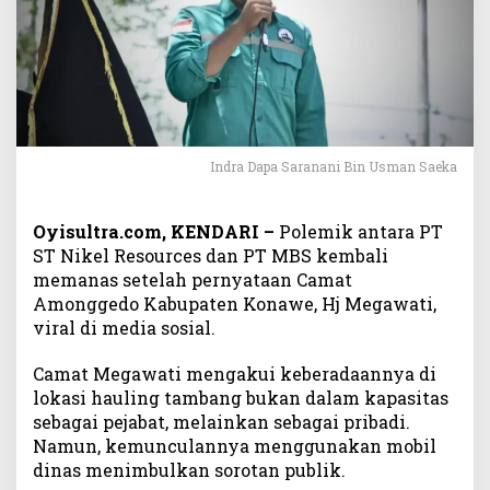
s
u
n
t
u
k
U
r
Indra Dapa Saranani Bin Usman Saeka
u
s
a
Oyisultra.com, KENDARI –
Polemik antara PT
n
ST Nikel Resources dan PT MBS kembali
P
memanas setelah pernyataan Camat
r
Amonggedo Kabupaten Konawe, Hj Megawati,
i
viral di media sosial.
b
a
Camat Megawati mengakui keberadaannya di
d
lokasi hauling tambang bukan dalam kapasitas
i
sebagai pejabat, melainkan sebagai pribadi.
d
Namun, kemunculannya menggunakan mobil
i
A
dinas menimbulkan sorotan publik.
r