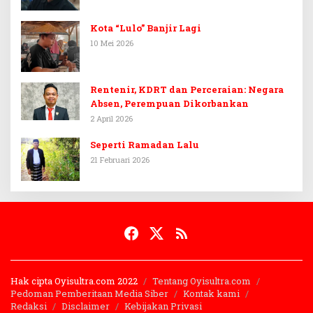
Kota “Lulo” Banjir Lagi
10 Mei 2026
Rentenir, KDRT dan Perceraian: Negara
Absen, Perempuan Dikorbankan
2 April 2026
Seperti Ramadan Lalu
21 Februari 2026
Hak cipta Oyisultra.com 2022
Tentang Oyisultra.com
Pedoman Pemberitaan Media Siber
Kontak kami
Redaksi
Disclaimer
Kebijakan Privasi