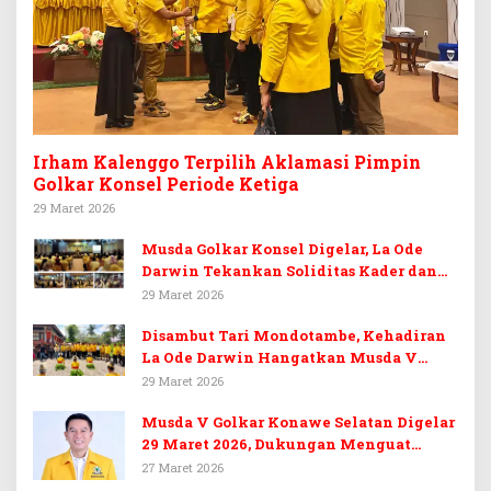
Irham Kalenggo Terpilih Aklamasi Pimpin
Golkar Konsel Periode Ketiga
29 Maret 2026
Musda Golkar Konsel Digelar, La Ode
Darwin Tekankan Soliditas Kader dan
Target 14 Kursi DPRD Konawe Selatan
29 Maret 2026
Disambut Tari Mondotambe, Kehadiran
La Ode Darwin Hangatkan Musda V
Golkar Konsel
29 Maret 2026
Musda V Golkar Konawe Selatan Digelar
29 Maret 2026, Dukungan Menguat
untuk Irham Kalenggo
27 Maret 2026