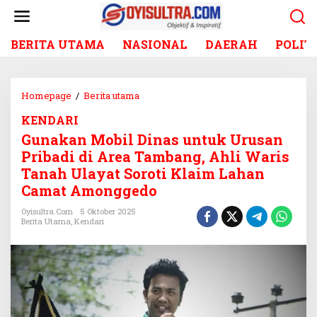
L
e
w
BERITA UTAMA
NASIONAL
DAERAH
POLIT
a
t
i
k
Homepage
/
Berita utama
G
e
u
k
KENDARI
n
o
Gunakan Mobil Dinas untuk Urusan
a
n
k
Pribadi di Area Tambang, Ahli Waris
t
a
Tanah Ulayat Soroti Klaim Lahan
e
n
Camat Amonggedo
n
M
o
Oyisultra.com
5 Oktober 2025
Berita Utama
,
Kendari
b
i
l
D
i
n
a