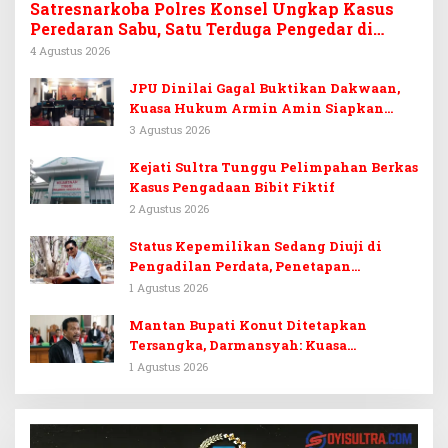
Satresnarkoba Polres Konsel Ungkap Kasus
Peredaran Sabu, Satu Terduga Pengedar di
Tinanggea Ditangkap
4 Agustus 2026
JPU Dinilai Gagal Buktikan Dakwaan,
Kuasa Hukum Armin Amin Siapkan
Pledoi dan Minta Putusan Bebas
3 Agustus 2026
Kejati Sultra Tunggu Pelimpahan Berkas
Kasus Pengadaan Bibit Fiktif
2 Agustus 2026
Status Kepemilikan Sedang Diuji di
Pengadilan Perdata, Penetapan
Tersangka Dr. Ruksamin Dinilai
1 Agustus 2026
Prematur
Mantan Bupati Konut Ditetapkan
Tersangka, Darmansyah: Kuasa
Hukumnya Diduga Kebingungan
1 Agustus 2026