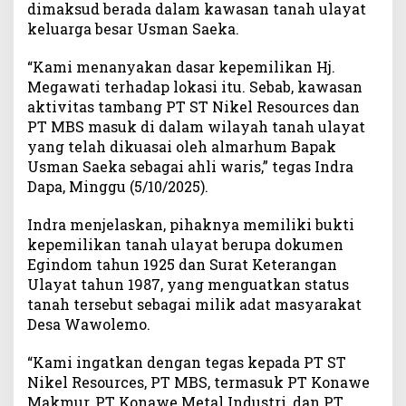
dimaksud berada dalam kawasan tanah ulayat
a
keluarga besar Usman Saeka.
h
U
l
“Kami menanyakan dasar kepemilikan Hj.
a
Megawati terhadap lokasi itu. Sebab, kawasan
y
aktivitas tambang PT ST Nikel Resources dan
a
PT MBS masuk di dalam wilayah tanah ulayat
t
yang telah dikuasai oleh almarhum Bapak
S
Usman Saeka sebagai ahli waris,” tegas Indra
o
Dapa, Minggu (5/10/2025).
r
o
Indra menjelaskan, pihaknya memiliki bukti
t
kepemilikan tanah ulayat berupa dokumen
i
Egindom tahun 1925 dan Surat Keterangan
K
l
Ulayat tahun 1987, yang menguatkan status
a
tanah tersebut sebagai milik adat masyarakat
i
Desa Wawolemo.
m
L
“Kami ingatkan dengan tegas kepada PT ST
a
Nikel Resources, PT MBS, termasuk PT Konawe
h
Makmur, PT Konawe Metal Industri, dan PT