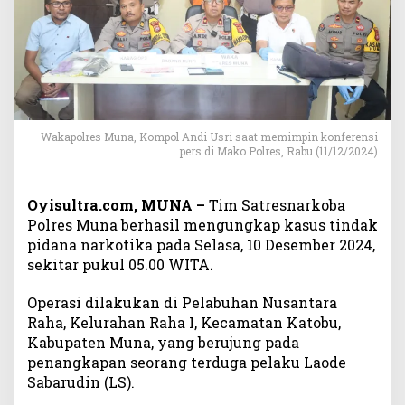
t
i
k
a
d
i
P
e
Wakapolres Muna, Kompol Andi Usri saat memimpin konferensi
l
pers di Mako Polres, Rabu (11/12/2024)
a
b
Oyisultra.com, MUNA –
Tim Satresnarkoba
u
Polres Muna berhasil mengungkap kasus tindak
h
a
pidana narkotika pada Selasa, 10 Desember 2024,
n
sekitar pukul 05.00 WITA.
R
a
Operasi dilakukan di Pelabuhan Nusantara
h
Raha, Kelurahan Raha I, Kecamatan Katobu,
a
Kabupaten Muna, yang berujung pada
,
penangkapan seorang terduga pelaku Laode
P
Sabarudin (LS).
o
l