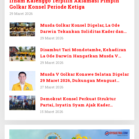
Irham Kalenggo Terpilih Aklamasi Pimpin
Golkar Konsel Periode Ketiga
29 Maret 2026
Musda Golkar Konsel Digelar, La Ode
Darwin Tekankan Soliditas Kader dan
Target 14 Kursi DPRD Konawe Selatan
29 Maret 2026
Disambut Tari Mondotambe, Kehadiran
La Ode Darwin Hangatkan Musda V
Golkar Konsel
29 Maret 2026
Musda V Golkar Konawe Selatan Digelar
29 Maret 2026, Dukungan Menguat
untuk Irham Kalenggo
27 Maret 2026
Demokrat Konsel Perkuat Struktur
Partai, Isyatin Syam Ajak Kader
Kembalikan Kejayaan
15 Maret 2026