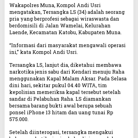
Wakapolres Muna, Kompol Andi Usri
r
mengatakan, Tersangka LS (34) adalah seorang
e
pria yang berprofesi sebagai wiraswasta dan
s
M
berdomisili di Jalan Wamelai, Kelurahan
u
Laende, Kecamatan Katobu, Kabupaten Muna.
n
a
“Informasi dari masyarakat mengawali operasi
A
ini,” kata Kompol Andi Usri.
m
a
Tersangka LS, lanjut dia, diketahui membawa
n
narkotika jenis sabu dari Kendari menuju Raha
k
menggunakan Kapal Malam Aksar. Pada Selasa
a
dini hari, sekitar pukul 04.40 WITA, tim
n
kepolisian memeriksa kapal tersebut setelah
T
sandar di Pelabuhan Raha. LS diamankan
e
r
bersama barang bukti awal berupa sebuah
s
ponsel iPhone 13 hitam dan uang tunai Rp
a
575.000.
n
g
Setelah diinterogasi, tersangka mengakui
k