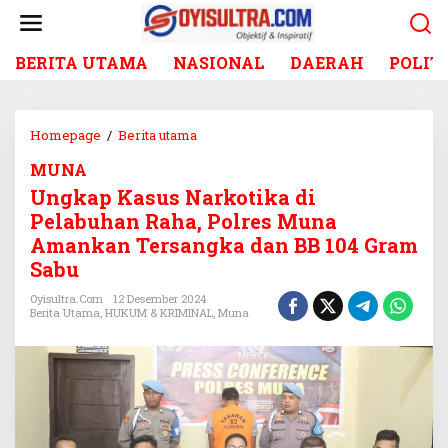
L
e
w
BERITA UTAMA
NASIONAL
DAERAH
POLIT
a
t
i
k
Homepage
/
Berita utama
U
e
n
k
MUNA
g
o
Ungkap Kasus Narkotika di
k
n
a
Pelabuhan Raha, Polres Muna
t
p
Amankan Tersangka dan BB 104 Gram
e
K
Sabu
n
a
s
Oyisultra.com
12 Desember 2024
Berita Utama
,
HUKUM & KRIMINAL
,
Muna
u
s
N
a
r
k
o