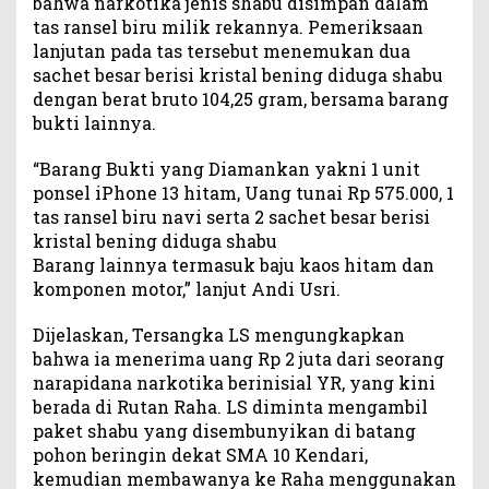
bahwa narkotika jenis shabu disimpan dalam
a
tas ransel biru milik rekannya. Pemeriksaan
d
lanjutan pada tas tersebut menemukan dua
a
sachet besar berisi kristal bening diduga shabu
n
dengan berat bruto 104,25 gram, bersama barang
B
bukti lainnya.
B
1
0
“Barang Bukti yang Diamankan yakni 1 unit
4
ponsel iPhone 13 hitam, Uang tunai Rp 575.000, 1
G
tas ransel biru navi serta 2 sachet besar berisi
r
kristal bening diduga shabu
a
Barang lainnya termasuk baju kaos hitam dan
m
komponen motor,” lanjut Andi Usri.
S
a
Dijelaskan, Tersangka LS mengungkapkan
b
bahwa ia menerima uang Rp 2 juta dari seorang
u
narapidana narkotika berinisial YR, yang kini
berada di Rutan Raha. LS diminta mengambil
paket shabu yang disembunyikan di batang
pohon beringin dekat SMA 10 Kendari,
kemudian membawanya ke Raha menggunakan