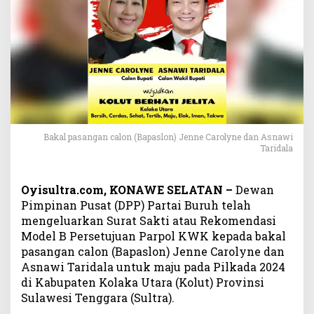
K
o
l
a
k
a
U
t
a
r
Bakal pasangan calon (Bapaslon) Jenne Carolyne dan Asnawi
a
Taridala
2
0
2
Oyisultra.com, KONAWE SELATAN –
Dewan
4
Pimpinan Pusat (DPP) Partai Buruh telah
,
mengeluarkan Surat Sakti atau Rekomendasi
A
Model B Persetujuan Parpol KWK kepada bakal
s
pasangan calon (Bapaslon) Jenne Carolyne dan
n
Asnawi Taridala untuk maju pada Pilkada 2024
a
di Kabupaten Kolaka Utara (Kolut) Provinsi
w
Sulawesi Tenggara (Sultra).
i
T