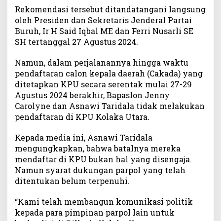
Rekomendasi tersebut ditandatangani langsung
a
oleh Presiden dan Sekretaris Jenderal Partai
r
i
Buruh, Ir H Said Iqbal ME dan Ferri Nusarli SE
d
SH tertanggal 27 Agustus 2024.
a
l
Namun, dalam perjalanannya hingga waktu
a
pendaftaran calon kepala daerah (Cakada) yang
:
ditetapkan KPU secara serentak mulai 27-29
T
Agustus 2024 berakhir, Bapaslon Jenny
e
Carolyne dan Asnawi Taridala tidak melakukan
r
pendaftaran di KPU Kolaka Utara.
i
m
Kepada media ini, Asnawi Taridala
a
mengungkapkan, bahwa batalnya mereka
K
a
mendaftar di KPU bukan hal yang disengaja.
s
Namun syarat dukungan parpol yang telah
i
ditentukan belum terpenuhi.
h
P
“Kami telah membangun komunikasi politik
r
kepada para pimpinan parpol lain untuk
e