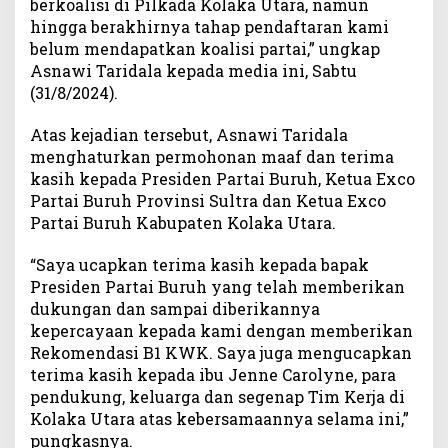
berkoalisi di Pilkada Kolaka Utara, namun
s
hingga berakhirnya tahap pendaftaran kami
i
belum mendapatkan koalisi partai,” ungkap
d
Asnawi Taridala kepada media ini, Sabtu
e
(31/8/2024).
n
P
a
Atas kejadian tersebut, Asnawi Taridala
r
menghaturkan permohonan maaf dan terima
t
kasih kepada Presiden Partai Buruh, Ketua Exco
a
Partai Buruh Provinsi Sultra dan Ketua Exco
i
Partai Buruh Kabupaten Kolaka Utara.
B
u
“Saya ucapkan terima kasih kepada bapak
r
Presiden Partai Buruh yang telah memberikan
u
dukungan dan sampai diberikannya
h
kepercayaan kepada kami dengan memberikan
,
Rekomendasi B1 KWK. Saya juga mengucapkan
P
e
terima kasih kepada ibu Jenne Carolyne, para
n
pendukung, keluarga dan segenap Tim Kerja di
d
Kolaka Utara atas kebersamaannya selama ini,”
u
pungkasnya.