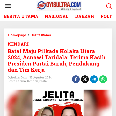
L
e
w
BERITA UTAMA
NASIONAL
DAERAH
POLIT
a
t
i
k
Homepage
/
Berita utama
B
e
a
k
KENDARI
t
o
Batal Maju Pilkada Kolaka Utara
a
n
l
2024, Asnawi Taridala: Terima Kasih
t
M
Presiden Partai Buruh, Pendukung
e
a
dan Tim Kerja
n
j
u
Oyisultra.com
31 Agustus 2024
Berita Utama
,
Kendari
,
Politik
P
i
l
k
a
d
a