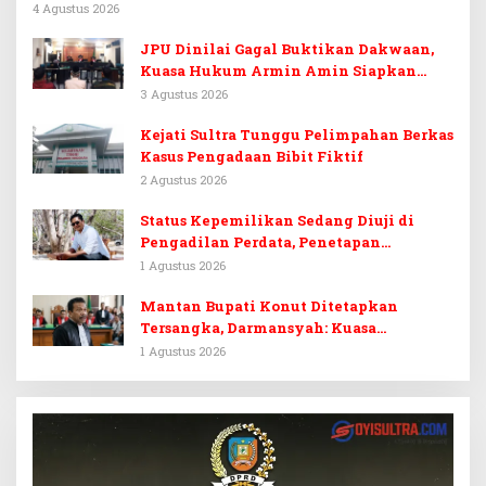
Tinanggea Ditangkap
4 Agustus 2026
JPU Dinilai Gagal Buktikan Dakwaan,
Kuasa Hukum Armin Amin Siapkan
Pledoi dan Minta Putusan Bebas
3 Agustus 2026
Kejati Sultra Tunggu Pelimpahan Berkas
Kasus Pengadaan Bibit Fiktif
2 Agustus 2026
Status Kepemilikan Sedang Diuji di
Pengadilan Perdata, Penetapan
Tersangka Dr. Ruksamin Dinilai
1 Agustus 2026
Prematur
Mantan Bupati Konut Ditetapkan
Tersangka, Darmansyah: Kuasa
Hukumnya Diduga Kebingungan
1 Agustus 2026