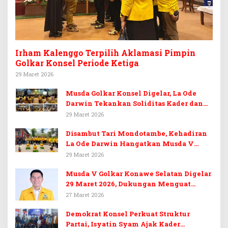
Irham Kalenggo Terpilih Aklamasi Pimpin
Golkar Konsel Periode Ketiga
29 Maret 2026
Musda Golkar Konsel Digelar, La Ode
Darwin Tekankan Soliditas Kader dan
Target 14 Kursi DPRD Konawe Selatan
29 Maret 2026
Disambut Tari Mondotambe, Kehadiran
La Ode Darwin Hangatkan Musda V
Golkar Konsel
29 Maret 2026
Musda V Golkar Konawe Selatan Digelar
29 Maret 2026, Dukungan Menguat
untuk Irham Kalenggo
27 Maret 2026
Demokrat Konsel Perkuat Struktur
Partai, Isyatin Syam Ajak Kader