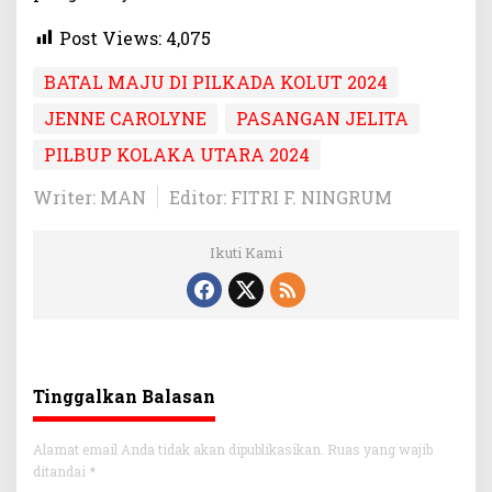
k
u
Post Views:
4,075
n
g
BATAL MAJU DI PILKADA KOLUT 2024
d
a
JENNE CAROLYNE
PASANGAN JELITA
n
PILBUP KOLAKA UTARA 2024
T
i
Writer: MAN
Editor: FITRI F. NINGRUM
m
K
e
Ikuti Kami
r
j
a
Tinggalkan Balasan
Alamat email Anda tidak akan dipublikasikan.
Ruas yang wajib
ditandai
*