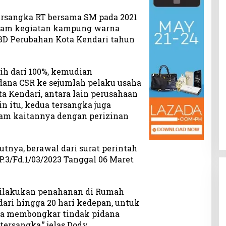
rsangka RT bersama SM pada 2021
alam kegiatan kampung warna
BD Perubahan Kota Kendari tahun
ih dari 100%, kemudian
ana CSR ke sejumlah pelaku usaha
ta Kendari, antara lain perusahaan
in itu, kedua tersangka juga
am kaitannya dengan perizinan
utnya, berawal dari surat perintah
P.3/Fd.1/03/2023 Tanggal 06 Maret
dilakukan penahanan di Rumah
dari hingga 20 hari kedepan, untuk
na membongkar tindak pidana
ersangka,” jelas Dody.