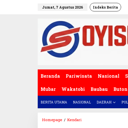
L
Jumat, 7 Agustus 2026
Indeks Berita
e
w
a
t
i
k
e
k
o
n
t
e
Beranda
Pariwisata
Nasional
S
n
Mubar
Wakatobi
Baubau
Buton
BERITA UTAMA
NASIONAL
DAERAH
POL
Homepage
/
Kendari
K
e