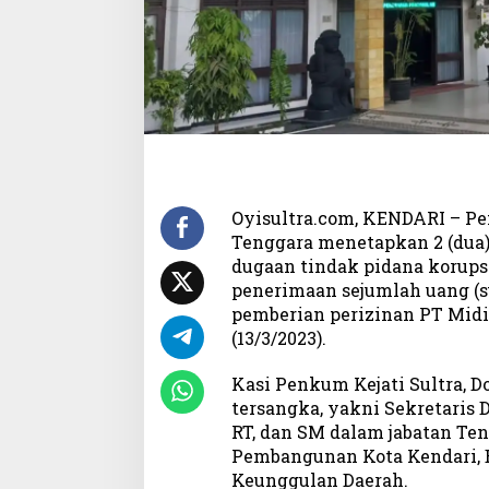
a
K
o
t
a
K
e
n
d
a
Oyisultra.com, KENDARI – Pe
r
Tenggara menetapkan 2 (dua)
i
dugaan tindak pidana korupsi
T
e
penerimaan sejumlah uang (su
r
pemberian perizinan PT Midi
s
(13/3/2023).
a
n
Kasi Penkum Kejati Sultra, 
g
tersangka, yakni Sekretaris D
k
RT, dan SM dalam jabatan Te
a
Pembangunan Kota Kendari, 
Keunggulan Daerah.