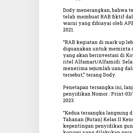
Dody menerangkan, bahwa te
telah membuat RAB fiktif d
warni yang dibiayai oleh AP
2021.
“RAB kegiatan di mark up leb
diguanakan untuk meminta d
yang akan berinvestasi di Ko
ritel Alfamart/Alfamidi. Sela
menerima sejumlah uang dal
tersebut,” terang Dody.
Penetapan tersangka ini, lanj
penyidikan Nomor : Print-03/
2023.
“Kedua tersangka langsung 
Tahanan (Rutan) Kelas II Ken
kepentingan penyidikan gu
korupsi yang dilakukan para t