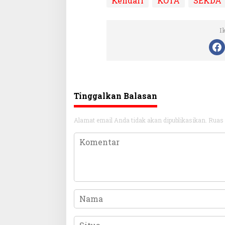
Kendari
KOTA
SEKDA
I
Tinggalkan Balasan
Alamat email Anda tidak akan dipublikasikan.
Ruas 