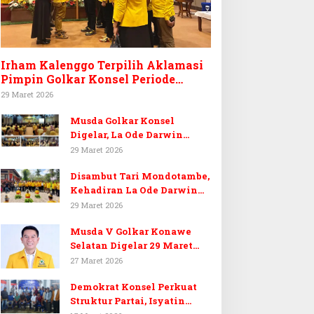
Irham Kalenggo Terpilih Aklamasi
Pimpin Golkar Konsel Periode
Ketiga
29 Maret 2026
Musda Golkar Konsel
Digelar, La Ode Darwin
Tekankan Soliditas Kader
29 Maret 2026
dan Target 14 Kursi DPRD
Disambut Tari Mondotambe,
Konawe Selatan
Kehadiran La Ode Darwin
Hangatkan Musda V Golkar
29 Maret 2026
Konsel
Musda V Golkar Konawe
Selatan Digelar 29 Maret
2026, Dukungan Menguat
27 Maret 2026
untuk Irham Kalenggo
Demokrat Konsel Perkuat
Struktur Partai, Isyatin