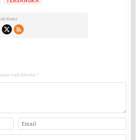
TERSANGKA
kuti Kami
yang wajib ditandai
*