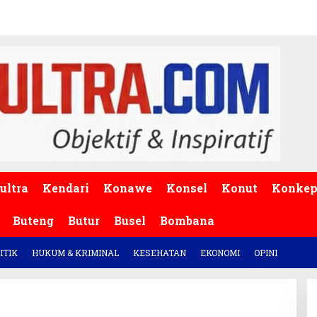
ultra
Kendari
Konawe
Konsel
Konut
Konke
Buteng
Butur
Busel
Bombana
ITIK
HUKUM & KRIMINAL
KESEHATAN
EKONOMI
OPINI