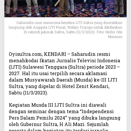
h
k
o
d
Saharudin usai menerima bendera IJTI Sultra yang diserahkan
a
langsung oleh Anggota IJTI Pusat, Wahyu Triyogo untuk dikibarkan
i
di seluruh pelosok Sultra, Sabtu (11/3/2023). Foto: Herlis Ode
Mainuru
I
J
T
Oyisultra.com, KENDARI – Saharudin resmi
I
menahkodai Ikatan Jurnalis Televisi Indonesia
S
(IJTI) Sulawesi Tenggara (Sultra) periode 2023 –
u
l
2027. Hal itu usai terpilih secara aklamasi
t
dalam Musyawarah Daerah (Musda) ke-III IJTI
r
Sultra, yang digelar di Hotel Zenit Kendari,
a
Sabtu (11/3/2023).
P
e
Kegiatan Musda III IJTI Sultra ini diawali
r
dengan seminar dengan tema “Independensi
i
Pers Dalam Pemilu 2024” yang dibuka langsung
o
oleh Gubernur Sultra, H Ali Mazi. Sejumlah
d
peserta dalam kegiatan itu terdari jurnalis,
e