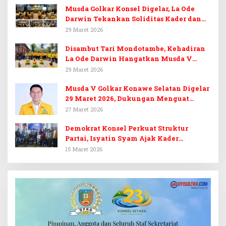
Musda Golkar Konsel Digelar, La Ode
Darwin Tekankan Soliditas Kader dan
Target 14 Kursi DPRD Konawe Selatan
29 Maret 2026
Disambut Tari Mondotambe, Kehadiran
La Ode Darwin Hangatkan Musda V
Golkar Konsel
29 Maret 2026
Musda V Golkar Konawe Selatan Digelar
29 Maret 2026, Dukungan Menguat
untuk Irham Kalenggo
27 Maret 2026
Demokrat Konsel Perkuat Struktur
Partai, Isyatin Syam Ajak Kader
Kembalikan Kejayaan
15 Maret 2026