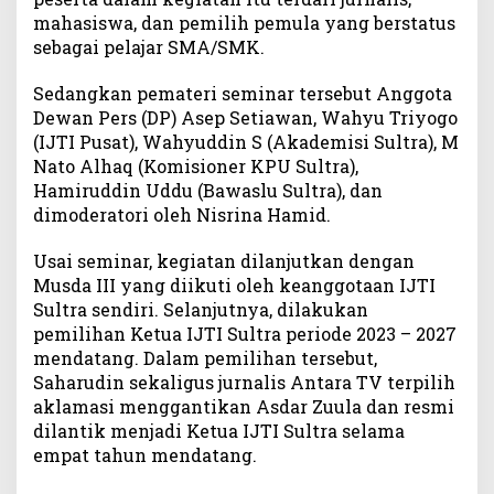
mahasiswa, dan pemilih pemula yang berstatus
2
0
sebagai pelajar SMA/SMK.
2
3
Sedangkan pemateri seminar tersebut Anggota
-
Dewan Pers (DP) Asep Setiawan, Wahyu Triyogo
2
(IJTI Pusat), Wahyuddin S (Akademisi Sultra), M
0
Nato Alhaq (Komisioner KPU Sultra),
2
Hamiruddin Uddu (Bawaslu Sultra), dan
7
dimoderatori oleh Nisrina Hamid.
Usai seminar, kegiatan dilanjutkan dengan
Musda III yang diikuti oleh keanggotaan IJTI
Sultra sendiri. Selanjutnya, dilakukan
pemilihan Ketua IJTI Sultra periode 2023 – 2027
mendatang. Dalam pemilihan tersebut,
Saharudin sekaligus jurnalis Antara TV terpilih
aklamasi menggantikan Asdar Zuula dan resmi
dilantik menjadi Ketua IJTI Sultra selama
empat tahun mendatang.