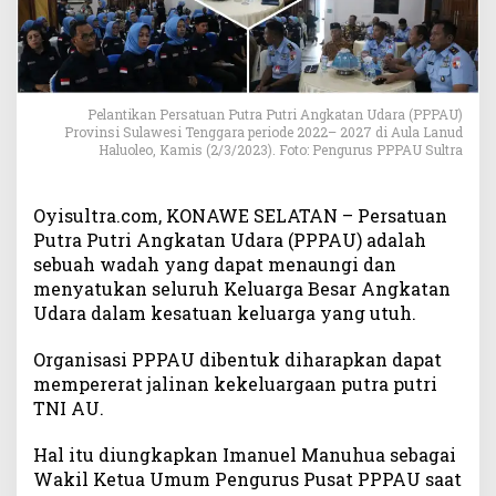
e
s
m
i
N
Pelantikan Persatuan Putra Putri Angkatan Udara (PPPAU)
a
Provinsi Sulawesi Tenggara periode 2022– 2027 di Aula Lanud
h
Haluoleo, Kamis (2/3/2023). Foto: Pengurus PPPAU Sultra
k
o
d
Oyisultra.com, KONAWE SELATAN – Persatuan
a
Putra Putri Angkatan Udara (PPPAU) adalah
i
sebuah wadah yang dapat menaungi dan
P
menyatukan seluruh Keluarga Besar Angkatan
P
Udara dalam kesatuan keluarga yang utuh.
P
A
Organisasi PPPAU dibentuk diharapkan dapat
U
mempererat jalinan kekeluargaan putra putri
S
u
TNI AU.
l
a
Hal itu diungkapkan Imanuel Manuhua sebagai
w
Wakil Ketua Umum Pengurus Pusat PPPAU saat
e