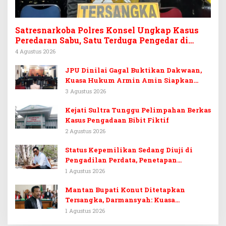
Satresnarkoba Polres Konsel Ungkap Kasus
Peredaran Sabu, Satu Terduga Pengedar di
Tinanggea Ditangkap
4 Agustus 2026
JPU Dinilai Gagal Buktikan Dakwaan,
Kuasa Hukum Armin Amin Siapkan
Pledoi dan Minta Putusan Bebas
3 Agustus 2026
Kejati Sultra Tunggu Pelimpahan Berkas
Kasus Pengadaan Bibit Fiktif
2 Agustus 2026
Status Kepemilikan Sedang Diuji di
Pengadilan Perdata, Penetapan
Tersangka Dr. Ruksamin Dinilai
1 Agustus 2026
Prematur
Mantan Bupati Konut Ditetapkan
Tersangka, Darmansyah: Kuasa
Hukumnya Diduga Kebingungan
1 Agustus 2026