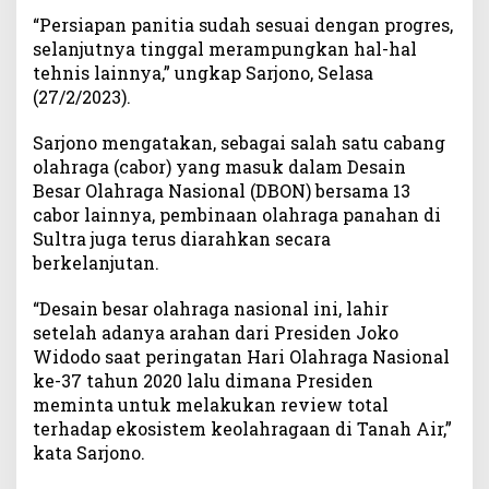
i
“Persiapan panitia sudah sesuai dengan progres,
a
selanjutnya tinggal merampungkan hal-hal
l
tehnis lainnya,” ungkap Sarjono, Selasa
a
(27/2/2023).
G
u
Sarjono mengatakan, sebagai salah satu cabang
b
olahraga (cabor) yang masuk dalam Desain
e
Besar Olahraga Nasional (DBON) bersama 13
r
cabor lainnya, pembinaan olahraga panahan di
n
Sultra juga terus diarahkan secara
u
r
berkelanjutan.
d
a
“Desain besar olahraga nasional ini, lahir
n
setelah adanya arahan dari Presiden Joko
B
Widodo saat peringatan Hari Olahraga Nasional
A
ke-37 tahun 2020 lalu dimana Presiden
I
meminta untuk melakukan review total
terhadap ekosistem keolahragaan di Tanah Air,”
kata Sarjono.