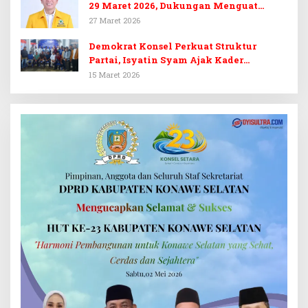
29 Maret 2026, Dukungan Menguat
untuk Irham Kalenggo
27 Maret 2026
Demokrat Konsel Perkuat Struktur
Partai, Isyatin Syam Ajak Kader
Kembalikan Kejayaan
15 Maret 2026