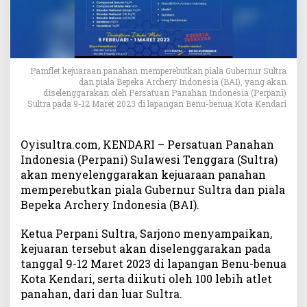
p
G
e
l
a
Pamflet kejuaraan panahan memperebutkan piala Gubernur Sultra
r
dan piala Bepeka Archery Indonesia (BAI), yang akan
K
diselenggarakan oleh Persatuan Panahan Indonesia (Perpani)
e
Sultra pada 9-12 Maret 2023 di lapangan Benu-benua Kota Kendari
j
u
a
Oyisultra.com, KENDARI – Persatuan Panahan
r
Indonesia (Perpani) Sulawesi Tenggara (Sultra)
a
akan menyelenggarakan kejuaraan panahan
a
memperebutkan piala Gubernur Sultra dan piala
n
Bepeka Archery Indonesia (BAI).
P
a
Ketua Perpani Sultra, Sarjono menyampaikan,
n
kejuaran tersebut akan diselenggarakan pada
a
tanggal 9-12 Maret 2023 di lapangan Benu-benua
h
Kota Kendari, serta diikuti oleh 100 lebih atlet
a
n
panahan, dari dan luar Sultra.
P