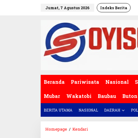
L
Jumat, 7 Agustus 2026
Indeks Berita
e
w
a
t
i
k
e
k
o
n
t
e
Beranda
Pariwisata
Nasional
S
n
Mubar
Wakatobi
Baubau
Buton
BERITA UTAMA
NASIONAL
DAERAH
POL
Homepage
/
Kendari
P
e