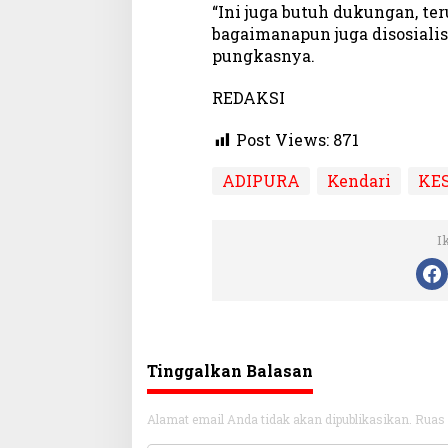
“Ini juga butuh dukungan, t
bagaimanapun juga disosialis
pungkasnya.
REDAKSI
Post Views:
871
ADIPURA
Kendari
KE
I
Tinggalkan Balasan
Alamat email Anda tidak akan dipublikasikan.
Ruas 