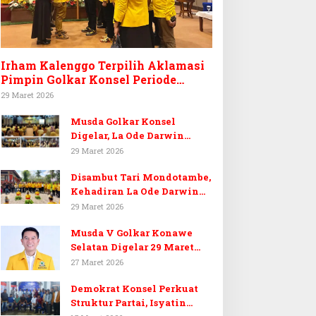
Irham Kalenggo Terpilih Aklamasi
Pimpin Golkar Konsel Periode
Ketiga
29 Maret 2026
Musda Golkar Konsel
Digelar, La Ode Darwin
Tekankan Soliditas Kader
29 Maret 2026
dan Target 14 Kursi DPRD
Disambut Tari Mondotambe,
Konawe Selatan
Kehadiran La Ode Darwin
Hangatkan Musda V Golkar
29 Maret 2026
Konsel
Musda V Golkar Konawe
Selatan Digelar 29 Maret
2026, Dukungan Menguat
27 Maret 2026
untuk Irham Kalenggo
Demokrat Konsel Perkuat
Struktur Partai, Isyatin