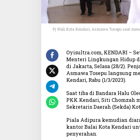
i
p
u
r
a
Pj Wali Kota Kendari, Asmawa Tosepu saat meng
K
e
s
e
Oyisultra.com, KENDARI – Se
b
Menteri Lingkungan Hidup da
e
di Jakarta, Selasa (28/2). Penj
l
Asmawa Tosepu langsung me
a
Kendari, Rabu (1/3/2023).
s
Saat tiba di Bandara Halu Ol
PKK Kendari, Siti Chomzah 
Sekretaris Daerah (Sekda) Ko
Piala Adipura kemudian diar
kantor Balai Kota Kendari u
penyerahan.