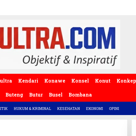
ultra
Kendari
Konawe
Konsel
Konut
Konke
Buteng
Butur
Busel
Bombana
ITIK
HUKUM & KRIMINAL
KESEHATAN
EKONOMI
OPINI