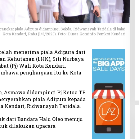
angkat piala Adipura didampingi Sekda, Ridwansyah Taridala di balai
Kota Kendari, Rabu (1/3/2023). Foto : Dinas Kominfo Pemkot Kendari
telah menerima piala Adipura dari
n Kehutanan (LHK), Siti Nurbaya
abat (Pj) Wali Kota Kendari,
mbawa penghargaan itu ke Kota
eo, Asmawa didampingi Pj Ketua TP
menyerahkan piala Adipura kepada
ta Kendari, Ridwansyah Taridala.
ak dari Bandara Halu Oleo menuju
ntuk dilakukan upacara