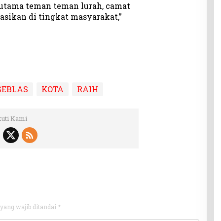
erutama teman teman lurah, camat
asikan di tingkat masyarakat,”
SEBLAS
KOTA
RAIH
kuti Kami
yang wajib ditandai
*