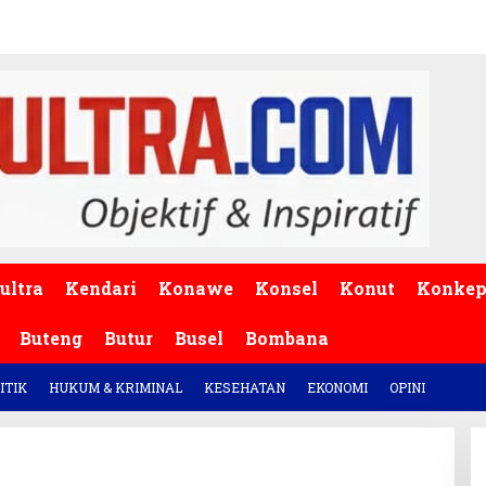
ultra
Kendari
Konawe
Konsel
Konut
Konke
Buteng
Butur
Busel
Bombana
ITIK
HUKUM & KRIMINAL
KESEHATAN
EKONOMI
OPINI