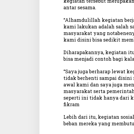
kegiatan tersebut merupakan
a
antar sesama.
f
a
“Alhamdulillah kegiatan berja
kami lakukan adalah salah s
masyarakat yang notabeneny
kami disini bisa sedikit mem
Diharapakannya, kegiatan it
bisa menjadi contoh bagi ka
“Saya juga berharap lewat ke
tidak berhenti sampai disin
awal kami dan saya juga men
masyarakat serta pemerintah 
seperti ini tidak hanya dari 
fikram
Lebih dari itu, kegiatan sosi
beban mereka yang membut