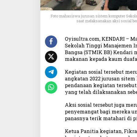
e
r
b
Foto mahasiswa jurusan sistem komputer Sekol
a
saat melaksanakan aksi sosial be
g
i
M
Oyisultra.com, KENDARI – M
a
Sekolah Tinggi Manajemen I
k
Bangsa (STMIK BB) Kendari m
a
makanan kepada kaum duafa, d
n
a
Kegiatan sosial tersebut mer
n
angkatan 2022 jurusan sitem
p
pendanaan kegiatan tersebut 
a
yang telah dilaksanakan seb
d
a
Aksi sosial tersebut juga m
K
a
penyemangat bagi mereka un
u
panasnya terik matahari di pi
m
D
Ketua Panitia kegiatan, Fik
u