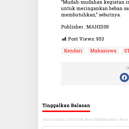
“Mudah-mudahan kegiatan ini
untuk meringankan beban sa
membutuhkan,” sebutnya.
Publisher : MAHIDIN
Post Views:
953
Kendari
Mahasiswa
S
I
Tinggalkan Balasan
Alamat email Anda tidak akan dipublikasikan.
Ruas 