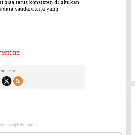
 bisa terus konsisten dilakukan
udara-saudara kita yang
TMIK BB
kuti Kami
yang wajib ditandai
*