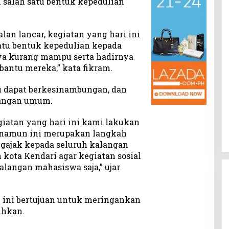
 salah satu bentuk kepedulian
lan lancar, kegiatan yang hari ini
atu bentuk kepedulian kepada
a kurang mampu serta hadirnya
bantu mereka,” kata fikram.
u dapat berkesinambungan, dan
langan umum.
giatan yang hari ini kami lakukan
i namun ini merupakan langkah
gajak kepada seluruh kalangan
kota Kendari agar kegiatan sosial
kalangan mahasiswa saja,” ujar
al ini bertujuan untuk meringankan
uhkan.