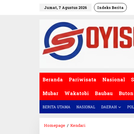
L
Jumat, 7 Agustus 2026
Indeks Berita
e
w
a
t
i
k
e
k
o
n
t
e
Beranda
Pariwisata
Nasional
S
n
Mubar
Wakatobi
Baubau
Buton
BERITA UTAMA
NASIONAL
DAERAH
POL
Homepage
/
Kendari
M
a