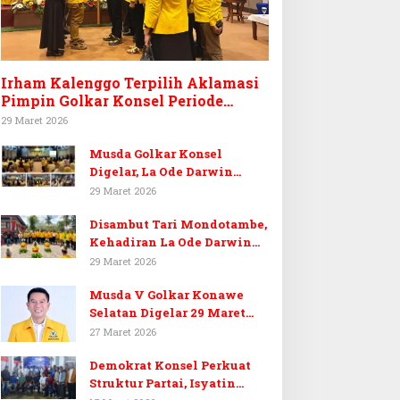
Irham Kalenggo Terpilih Aklamasi
Pimpin Golkar Konsel Periode
Ketiga
29 Maret 2026
Musda Golkar Konsel
Digelar, La Ode Darwin
Tekankan Soliditas Kader
29 Maret 2026
dan Target 14 Kursi DPRD
Disambut Tari Mondotambe,
Konawe Selatan
Kehadiran La Ode Darwin
Hangatkan Musda V Golkar
29 Maret 2026
Konsel
Musda V Golkar Konawe
Selatan Digelar 29 Maret
2026, Dukungan Menguat
27 Maret 2026
untuk Irham Kalenggo
Demokrat Konsel Perkuat
Struktur Partai, Isyatin