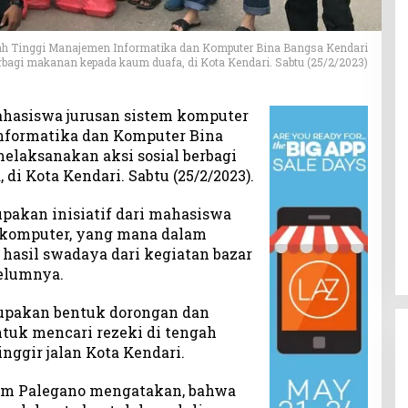
ah Tinggi Manajemen Informatika dan Komputer Bina Bangsa Kendari
rbagi makanan kepada kaum duafa, di Kota Kendari. Sabtu (25/2/2023)
ahasiswa jurusan sistem komputer
nformatika dan Komputer Bina
elaksanakan aksi sosial berbagi
i Kota Kendari. Sabtu (25/2/2023).
upakan inisiatif dari mahasiswa
 komputer, yang mana dalam
hasil swadaya dari kegiatan bazar
elumnya.
erupakan bentuk dorongan dan
tuk mencari rezeki di tengah
nggir jalan Kota Kendari.
ram Palegano mengatakan, bahwa