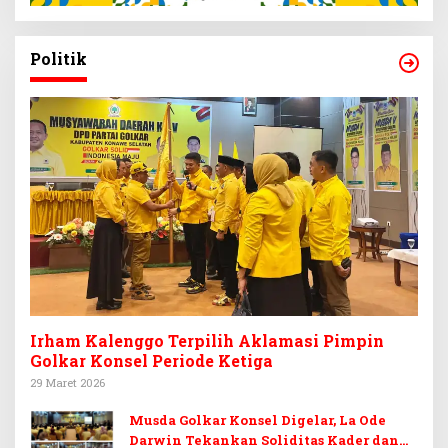
Politik
Irham Kalenggo Terpilih Aklamasi Pimpin
Golkar Konsel Periode Ketiga
29 Maret 2026
Musda Golkar Konsel Digelar, La Ode
Darwin Tekankan Soliditas Kader dan