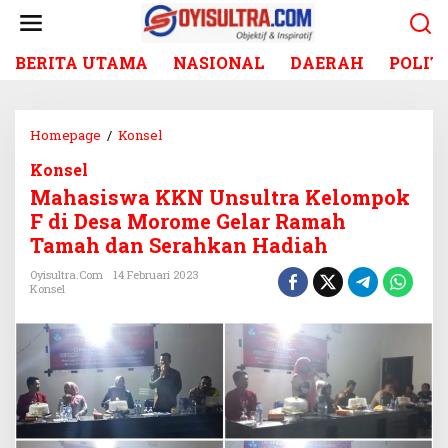
L
e
w
BERITA UTAMA
NASIONAL
DAERAH
POLIT
a
t
i
k
Homepage
/
Konsel
M
e
a
k
Konsel
h
o
Mahasiswa KKN Unsultra Kelompok
a
n
s
F di Desa Morome Gelar Ramah
t
i
Tamah dan Serahkan Hadiah
e
s
n
w
Oyisultra.com
14 Februari 2023
Konsel
a
K
K
N
U
n
s
u