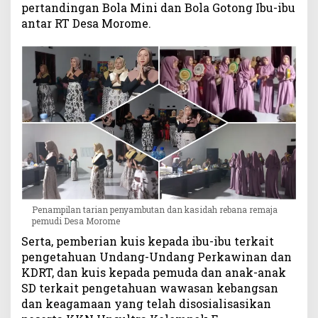
pertandingan Bola Mini dan Bola Gotong Ibu-ibu
m
antar RT Desa Morome.
e
G
e
l
a
r
R
a
m
a
h
T
a
Penampilan tarian penyambutan dan kasidah rebana remaja
m
pemudi Desa Morome
a
Serta, pemberian kuis kepada ibu-ibu terkait
h
d
pengetahuan Undang-Undang Perkawinan dan
a
KDRT, dan kuis kepada pemuda dan anak-anak
n
SD terkait pengetahuan wawasan kebangsan
S
dan keagamaan yang telah disosialisasikan
e