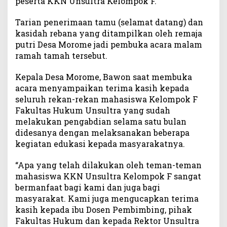
peserta KKN Unsultra Kelompok F.
r
a
Tarian penerimaan tamu (selamat datang) dan
h
kasidah rebana yang ditampilkan oleh remaja
k
putri Desa Morome jadi pembuka acara malam
a
ramah tamah tersebut.
n
H
Kepala Desa Morome, Bawon saat membuka
a
d
acara menyampaikan terima kasih kepada
i
seluruh rekan-rekan mahasiswa Kelompok F
a
Fakultas Hukum Unsultra yang sudah
h
melakukan pengabdian selama satu bulan
didesanya dengan melaksanakan beberapa
kegiatan edukasi kepada masyarakatnya.
“Apa yang telah dilakukan oleh teman-teman
mahasiswa KKN Unsultra Kelompok F sangat
bermanfaat bagi kami dan juga bagi
masyarakat. Kami juga mengucapkan terima
kasih kepada ibu Dosen Pembimbing, pihak
Fakultas Hukum dan kepada Rektor Unsultra