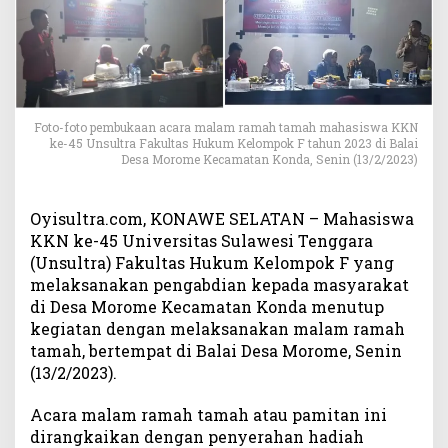
l
t
r
a
K
e
l
Foto-foto pembukaan acara malam ramah tamah mahasiswa KKN
ke-45 Unsultra Fakultas Hukum Kelompok F tahun 2023 di Balai
o
Desa Morome Kecamatan Konda, Senin (13/2/2023)
m
p
o
Oyisultra.com, KONAWE SELATAN – Mahasiswa
k
KKN ke-45 Universitas Sulawesi Tenggara
F
(Unsultra) Fakultas Hukum Kelompok F yang
d
melaksanakan pengabdian kepada masyarakat
i
di Desa Morome Kecamatan Konda menutup
D
e
kegiatan dengan melaksanakan malam ramah
s
tamah, bertempat di Balai Desa Morome, Senin
a
(13/2/2023).
M
o
Acara malam ramah tamah atau pamitan ini
r
dirangkaikan dengan penyerahan hadiah
o