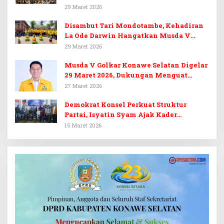
Target 14 Kursi DPRD Konawe Selatan
29 Maret 2026
Disambut Tari Mondotambe, Kehadiran
La Ode Darwin Hangatkan Musda V
Golkar Konsel
29 Maret 2026
Musda V Golkar Konawe Selatan Digelar
29 Maret 2026, Dukungan Menguat
untuk Irham Kalenggo
27 Maret 2026
Demokrat Konsel Perkuat Struktur
Partai, Isyatin Syam Ajak Kader
Kembalikan Kejayaan
15 Maret 2026